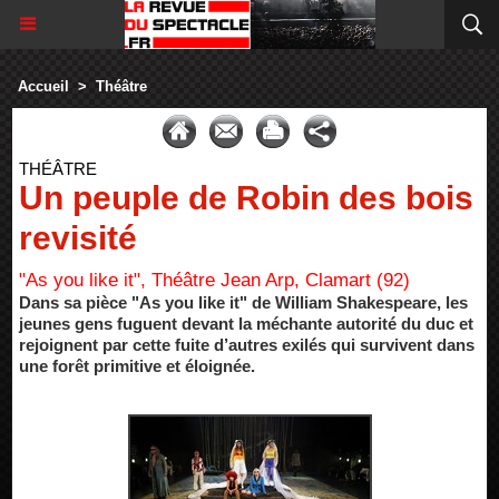
Accueil
>
Théâtre
THÉÂTRE
Un peuple de Robin des bois
revisité
"As you like it", Théâtre Jean Arp, Clamart (92)
Dans sa pièce "As you like it" de William Shakespeare, les
jeunes gens fuguent devant la méchante autorité du duc et
rejoignent par cette fuite d’autres exilés qui survivent dans
une forêt primitive et éloignée.