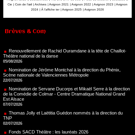
Cie
|
Coin de l’œil
|
Archives
|
Avignon 2021
|
Avignon 2022
|
Avignon 2023
|
Avignon
2024
|
À l'affiche ter
|
Avignon 2025
|
Avignon 2026
Brèves & Com
Renouvellement de Rachid Ouramdane à la tête de Chaillot-
Théâtre national de la danse
05/08/2026
Nomination de Jérôme Montchal à la direction du Phénix,
Scène nationale de Valenciennes Métropole
22/07/2026
Nomination de Servane Ducorps et Mikaël Serre à la direction
de la Comédie de Colmar - Centre Dramatique National Grand
Est Alsace
07/07/2026
Thomas Jolly et Laëtitia Guédon nommés à la direction du
TNP
02/07/2026
Fonds SACD Théâtre : les lauréats 2026
23/06/2026
Dispositif ARTCENA Écrire pour le cirque, les lauréats 2026 !