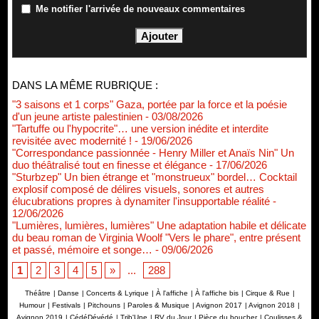
Me notifier l'arrivée de nouveaux commentaires
DANS LA MÊME RUBRIQUE :
"3 saisons et 1 corps" Gaza, portée par la force et la poésie
d'un jeune artiste palestinien
- 03/08/2026
"Tartuffe ou l'hypocrite"… une version inédite et interdite
revisitée avec modernité !
- 19/06/2026
"Correspondance passionnée - Henry Miller et Anaïs Nin" Un
duo théâtralisé tout en finesse et élégance
- 17/06/2026
"Sturbzep" Un bien étrange et "monstrueux" bordel… Cocktail
explosif composé de délires visuels, sonores et autres
élucubrations propres à dynamiter l'insupportable réalité
-
12/06/2026
"Lumières, lumières, lumières" Une adaptation habile et délicate
du beau roman de Virginia Woolf "Vers le phare", entre présent
et passé, mémoire et songe…
- 09/06/2026
1
2
3
4
5
»
...
288
Théâtre
|
Danse
|
Concerts & Lyrique
|
À l'affiche
|
À l'affiche bis
|
Cirque & Rue
|
Humour
|
Festivals
|
Pitchouns
|
Paroles & Musique
|
Avignon 2017
|
Avignon 2018
|
Avignon 2019
|
CédéDévédé
|
Trib'Une
|
RV du Jour
|
Pièce du boucher
|
Coulisses &