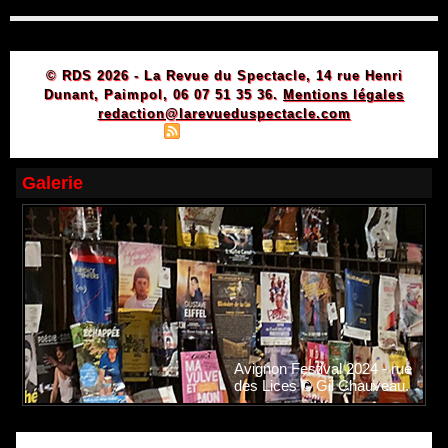
© RDS 2026 - La Revue du Spectacle, 14 rue Henri
Dunant, Paimpol, 06 07 51 35 36.
Mentions légales
redaction@larevueduspectacle.com
|
|
Plan du site
Syndication
Powered by WM
Galerie
Avignon Festival 2024 - rue
des Lices © Gil Chauveau.