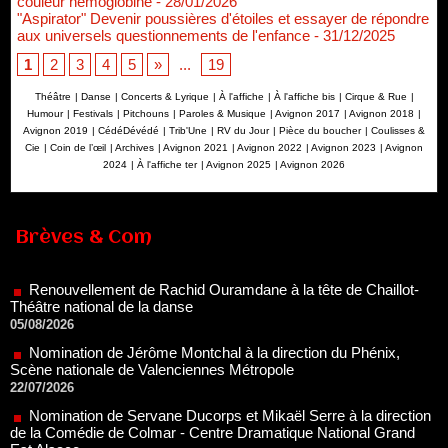
couleur hémoglobine
- 28/01/2026
"Aspirator" Devenir poussières d'étoiles et essayer de répondre
aux universels questionnements de l'enfance
- 31/12/2025
1
2
3
4
5
»
...
19
Théâtre
|
Danse
|
Concerts & Lyrique
|
À l'affiche
|
À l'affiche bis
|
Cirque & Rue
|
Humour
|
Festivals
|
Pitchouns
|
Paroles & Musique
|
Avignon 2017
|
Avignon 2018
|
Avignon 2019
|
CédéDévédé
|
Trib'Une
|
RV du Jour
|
Pièce du boucher
|
Coulisses &
Cie
|
Coin de l’œil
|
Archives
|
Avignon 2021
|
Avignon 2022
|
Avignon 2023
|
Avignon
2024
|
À l'affiche ter
|
Avignon 2025
|
Avignon 2026
Renouvellement de Rachid Ouramdane à la tête de Chaillot-
Théâtre national de la danse
Brèves & Com
05/08/2026
Nomination de Jérôme Montchal à la direction du Phénix,
Scène nationale de Valenciennes Métropole
22/07/2026
Nomination de Servane Ducorps et Mikaël Serre à la direction
de la Comédie de Colmar - Centre Dramatique National Grand
Est Alsace
07/07/2026
Thomas Jolly et Laëtitia Guédon nommés à la direction du
TNP