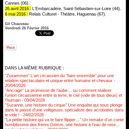
Cannes (06).
26 avril 2016 :
L'Embarcadère, Saint-Sébastien-sur-Loire (44).
6 mai 2016 :
Relais Culturel - Théâtre, Haguenau (67).
Gil Chauveau
Vendredi 26 Février 2016
DANS LA MÊME RUBRIQUE :
"Zusammen" L'art circassien du "faire ensemble" pour une
relation spectaculaire et unique entre humains et chevaux
-
20/04/2026
"Ancrage" La promesse de l'aube… ou comment réaliser
l'union circassienne entre la terre, le ciel (vide de tous dieux) et
l'humain
- 09/04/2026
"Suzanne, une histoire du cirque" Une enquête qui nous plonge
dans le passé d'une voltigeuse, spécialiste des acrobaties dans
le vide !
- 24/02/2026
"La petite histoire qui va te faire flipper…" Un remake d'un conte
horriblissime des frères Grimm, une histoire à l'eau de rose…