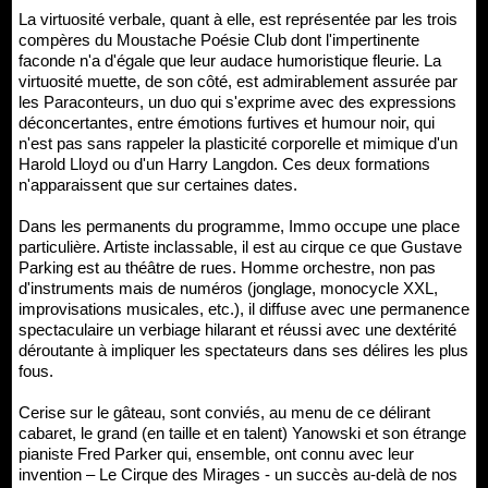
La virtuosité verbale, quant à elle, est représentée par les trois
compères du Moustache Poésie Club dont l'impertinente
faconde n'a d'égale que leur audace humoristique fleurie. La
virtuosité muette, de son côté, est admirablement assurée par
les Paraconteurs, un duo qui s'exprime avec des expressions
déconcertantes, entre émotions furtives et humour noir, qui
n'est pas sans rappeler la plasticité corporelle et mimique d'un
Harold Lloyd ou d'un Harry Langdon. Ces deux formations
n'apparaissent que sur certaines dates.
Dans les permanents du programme, Immo occupe une place
particulière. Artiste inclassable, il est au cirque ce que Gustave
Parking est au théâtre de rues. Homme orchestre, non pas
d'instruments mais de numéros (jonglage, monocycle XXL,
improvisations musicales, etc.), il diffuse avec une permanence
spectaculaire un verbiage hilarant et réussi avec une dextérité
déroutante à impliquer les spectateurs dans ses délires les plus
fous.
Cerise sur le gâteau, sont conviés, au menu de ce délirant
cabaret, le grand (en taille et en talent) Yanowski et son étrange
pianiste Fred Parker qui, ensemble, ont connu avec leur
invention – Le Cirque des Mirages - un succès au-delà de nos