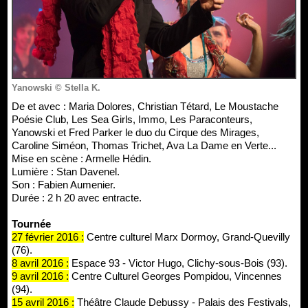
Yanowski © Stella K.
De et avec : Maria Dolores, Christian Tétard, Le Moustache
Poésie Club, Les Sea Girls, Immo, Les Paraconteurs,
Yanowski et Fred Parker le duo du Cirque des Mirages,
Caroline Siméon, Thomas Trichet, Ava La Dame en Verte...
Mise en scène : Armelle Hédin.
Lumière : Stan Davenel.
Son : Fabien Aumenier.
Durée : 2 h 20 avec entracte.
Tournée
27 février 2016 :
Centre culturel Marx Dormoy, Grand-Quevilly
(76).
8 avril 2016 :
Espace 93 - Victor Hugo, Clichy-sous-Bois (93).
9 avril 2016 :
Centre Culturel Georges Pompidou, Vincennes
(94).
15 avril 2016 :
Théâtre Claude Debussy - Palais des Festivals,