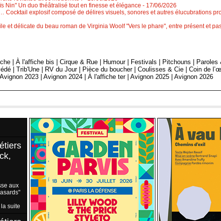
 Nin" Un duo théâtralisé tout en finesse et élégance
- 17/06/2026
 Cocktail explosif composé de délires visuels, sonores et autres élucubrations pr
le et délicate du beau roman de Virginia Woolf "Vers le phare", entre présent et 
fiche
|
À l'affiche bis
|
Cirque & Rue
|
Humour
|
Festivals
|
Pitchouns
|
Paroles
édé
|
Trib'Une
|
RV du Jour
|
Pièce du boucher
|
Coulisses & Cie
|
Coin de l’œ
Avignon 2023
|
Avignon 2024
|
À l'affiche ter
|
Avignon 2025
|
Avignon 2026
étiers
ck,
sse aux
Hasards"
 la suite