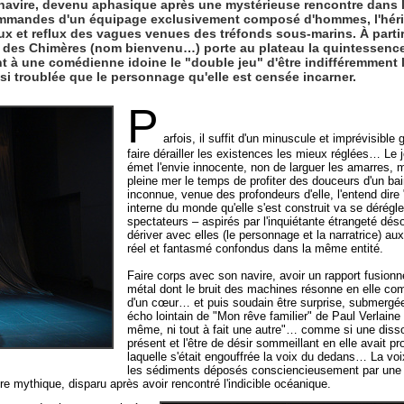
navire, devenu aphasique après une mystérieuse rencontre dans l
commandes d'un équipage exclusivement composé d'hommes, l'héri
ux et reflux des vagues venues des tréfonds sous-marins. À parti
e des Chimères (nom bienvenu…) porte au plateau la quintessenc
t à une comédienne idoine le "double jeu" d'être indifféremmen
ssi troublée que le personnage qu'elle est censée incarner.
P
arfois, il suffit d'un minuscule et imprévisible
faire dérailler les existences les mieux réglées… Le
émet l'envie innocente, non de larguer les amarres, m
pleine mer le temps de profiter des douceurs d'un bai
inconnue, venue des profondeurs d'elle, l'entend dire "
interne du monde qu'elle s'est construit va se dérég
spectateurs – aspirés par l'inquiétante étrangeté dés
dériver avec elles (le personnage et la narratrice) a
réel et fantasmé confondus dans la même entité.
Faire corps avec son navire, avoir un rapport fusionn
métal dont le bruit des machines résonne en elle c
d'un cœur… et puis soudain être surprise, submergée
écho lointain de "Mon rêve familier" de Paul Verlaine – 
même, ni tout à fait une autre"… comme si une dissoc
présent et l'être de désir sommeillant en elle avait p
laquelle s'était engouffrée la voix du dedans… La voi
les sédiments déposés consciencieusement par une é
re mythique, disparu après avoir rencontré l'indicible océanique.