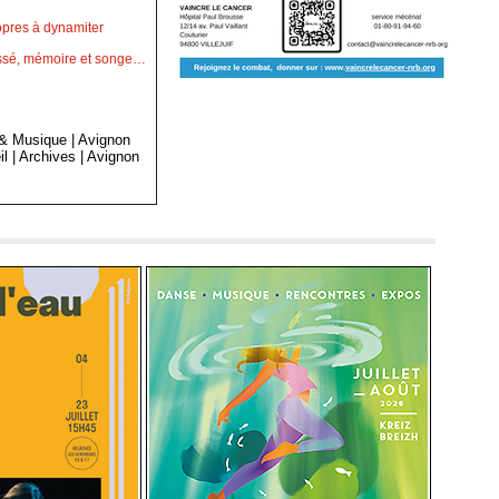
opres à dynamiter
passé, mémoire et songe…
 & Musique
|
Avignon
il
|
Archives
|
Avignon