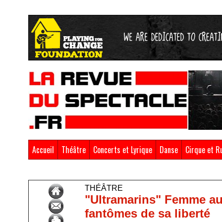
Accueil
Théâtre
Concerts et Lyrique
Danse
Cirque et R
Accueil
>
Théâtre
THÉÂTRE
"Ultramarins" Femme au 
fantômes de sa liberté