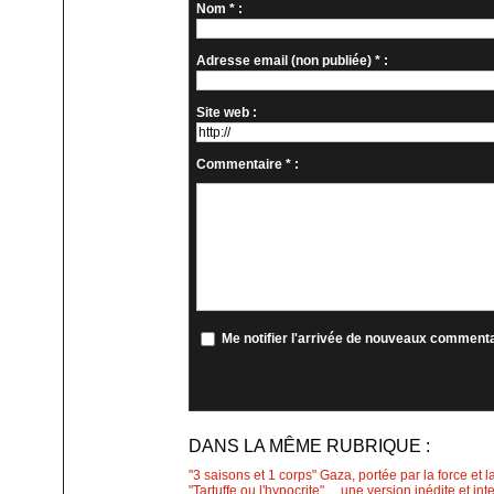
Nom * :
Adresse email (non publiée) * :
Site web :
Commentaire * :
Me notifier l'arrivée de nouveaux comment
DANS LA MÊME RUBRIQUE :
"3 saisons et 1 corps" Gaza, portée par la force et l
"Tartuffe ou l'hypocrite"… une version inédite et int