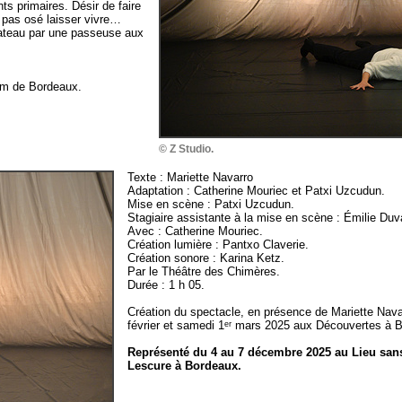
s primaires. Désir de faire
a pas osé laisser vivre…
plateau par une passeuse aux
om de Bordeaux.
© Z Studio.
Texte : Mariette Navarro
Adaptation : Catherine Mouriec et Patxi Uzcudun.
Mise en scène : Patxi Uzcudun.
Stagiaire assistante à la mise en scène : Émilie Duv
Avec : Catherine Mouriec.
Création lumière : Pantxo Claverie.
Création sonore : Karina Ketz.
Par le Théâtre des Chimères.
Durée : 1 h 05.
Création du spectacle, en présence de Mariette Nava
février et samedi 1ᵉʳ mars 2025 aux Découvertes à Bi
Représenté du 4 au 7 décembre 2025 au Lieu san
Lescure à Bordeaux.