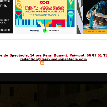
étiers
nie,
sse aux
ion &
 la suite
e du Spectacle, 14 rue Henri Dunant, Paimpol, 06 07 51 3
redaction@larevueduspectacle.com
Plan du site
|
Syndication
|
Powered by WM