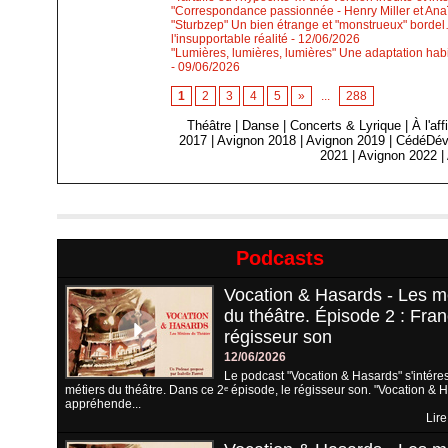
"Correspondance passionnée - Henry Miller et Anaïs
"Sturbzep" Un bien étrange et "monstrueux" bordel…
l'insupportable réalité
- 12/06/2026
"Lumières, lumières, lumières" Une adaptation habi
- 09/06/2026
1
2
3
4
5
»
...
288
Théâtre
|
Danse
|
Concerts & Lyrique
|
À l'af
2017
|
Avignon 2018
|
Avignon 2019
|
CédéDév
2021
|
Avignon 2022
|
Podcasts
Vocation & Hasards - Les m
du théâtre. Épisode 2 : Fran
régisseur son
12/06/2026
Le podcast "Vocation & Hasards" s'intére
métiers du théâtre. Dans ce 2ᵉ épisode, le régisseur son. "Vocation & 
appréhende...
Lire