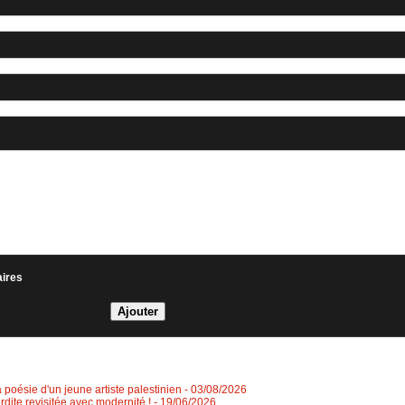
aires
a poésie d'un jeune artiste palestinien
- 03/08/2026
erdite revisitée avec modernité !
- 19/06/2026