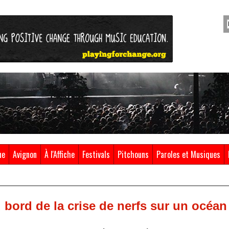
ue
Avignon
À l'Affiche
Festivals
Pitchouns
Paroles et Musiques
bord de la crise de nerfs sur un océan