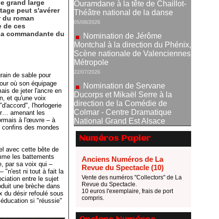
e grand large
Montchal à la direction du Phénix,
tage peut s'avérer
Scène nationale de Valenciennes
r du roman
Métropole
e de ces
t la commandante du
22/07/2026
Nomination de Servane
Ducorps et Mikaël Serre à la
direction de la Comédie de
Colmar - Centre Dramatique
 grain de sable pour
National Grand Est Alsace
 jour où son équipage
ais de jeter l'ancre en
07/07/2026
n, et qu'une voix
Thomas Jolly et Laëtitia
d'accord", l'horlogerie
ler… amenant les
Guédon nommés à la direction du
ormais à l'œuvre – à
TNP
ux confins des mondes
02/07/2026
Numéros Papier
Fonds SACD Théâtre : les
el avec cette bête de
lauréats 2026
omme les battements
Anciens Numéros de La
, par sa voix qui –
23/06/2026
Revue du Spectacle (10)
"n'est ni tout à fait la
Vente des numéros "Collectors" de La
Dispositif ARTCENA Écrire
iation entre le sujet
Revue du Spectacle.
roduit une brèche dans
pour le cirque, les lauréats 2026 !
10 euros l'exemplaire, frais de port
x du désir refoulé sous
20/06/2026
compris.
ducation si "réussie"
Le palmarès des prix SACD