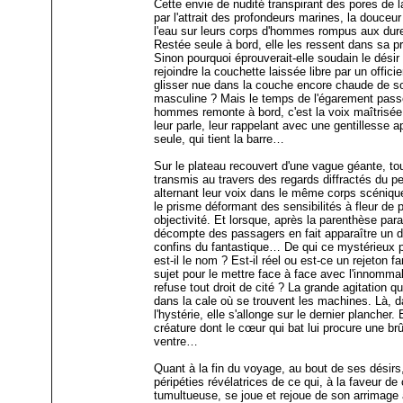
Cette envie de nudité transpirant des pores de
par l'attrait des profondeurs marines, la douceu
l'eau sur leurs corps d'hommes rompus aux du
Restée seule à bord, elle les ressent dans sa 
Sinon pourquoi éprouverait-elle soudain le désir i
rejoindre la couchette laissée libre par un offici
glisser nue dans la couche encore chaude de 
masculine ? Mais le temps de l'égarement passé
hommes remonte à bord, c'est la voix maîtrisé
leur parle, leur rappelant avec une gentillesse a
seule, qui tient la barre…
Sur le plateau recouvert d'une vague géante, t
transmis au travers des regards diffractés du pe
alternant leur voix dans le même corps scéniqu
le prisme déformant des sensibilités à fleur de 
objectivité. Et lorsque, après la parenthèse par
décompte des passagers en fait apparaître un d
confins du fantastique… De qui ce mystérieux pa
est-il le nom ? Est-il réel ou est-ce un rejeton f
sujet pour le mettre face à face avec l'innomma
refuse tout droit de cité ? La grande agitation qu
dans la cale où se trouvent les machines. Là, 
l'hystérie, elle s'allonge sur le dernier plancher.
créature dont le cœur qui bat lui procure une br
ventre…
Quant à la fin du voyage, au bout de ses désirs,
péripéties révélatrices de ce qui, à la faveur de
tumultueuse, se joue et rejoue de son arrimage à