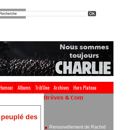
Humour
Albums
Trib'Une
Archives
Hors Plateau
Brèves & Com
Renouvellement de Rachid
Ouramdane à la tête de Chaillot-
Théâtre national de la danse
 peuplé des
05/08/2026
Nomination de Jérôme