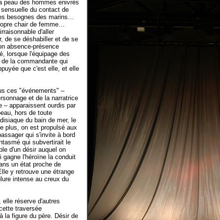
 la peau des hommes enivrés
r sensuelle du contact de
res besognes des marins…
propre chair de femme…
rraisonnable d'aller
er, de se déshabiller et de se
son absence-présence
, lorsque l'équipage des
e de la commandante qui
ppuyée que c'est elle, et elle
ous ces "événements" –
rsonnage et de la narratrice
e – apparaissent ourdis par
peau, hors de toute
adisiaque du bain de mer, le
e plus, on est propulsé aux
ssager qui s'invite à bord
antasmé qui subvertirait le
ble d'un désir auquel on
i gagne l'héroïne la conduit
dans un état proche de
 Elle y retrouve une étrange
ûlure intense au creux du
 elle réserve d'autres
 cette traversée
 la figure du père. Désir de