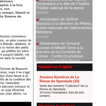
odérision
phie à la fois
Nomination de Jérôme
s, ses
Montchal à la direction du Phénix,
entrain, liberté et
Scène nationale de Valenciennes
e de Simone de
Métropole
22/07/2026
Nomination de Servane
Ducorps et Mikaël Serre à la
'histoire commence
direction de la Comédie de
eois, un père coureur de
Colmar - Centre Dramatique
 libérale, idéaliste, et
s la norme des petits
National Grand Est Alsace
 qui préfère les tutus
07/07/2026
jusqu'à l'adulte, cet
mme dans la société
Thomas Jolly et Laëtitia
Guédon nommés à la direction du
Numéros Papier
TNP
e Simone de Beauvoir
oir, mais il ne s'agit
02/07/2026
lus d'une heure à un
Anciens Numéros de La
Fonds SACD Théâtre : les
ifs de la condition des
Revue du Spectacle (10)
ime, l'anecdote
lauréats 2026
Vente des numéros "Collectors" de La
le parcours tortueux et
23/06/2026
Revue du Spectacle.
re un type d'homme
10 euros l'exemplaire, frais de port
ses vrais désirs, sa
Dispositif ARTCENA Écrire
compris.
pour le cirque, les lauréats 2026 !
20/06/2026