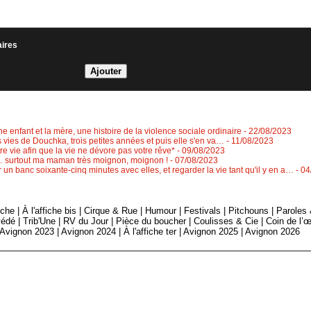
aires
e enfant et la mère, une histoire de la violence sociale ordinaire
- 22/08/2023
tes vies de Douchka, trois petites années et puis elle s'en va…
- 11/08/2023
re vie afin que la vie ne dévore pas votre rêve*
- 09/08/2023
"… surtout ma maman très moignon, moignon !
- 07/08/2023
 un banc soixante-cinq minutes avec elles, et regarder la vie tant qu'il y en a…
- 0
fiche
|
À l'affiche bis
|
Cirque & Rue
|
Humour
|
Festivals
|
Pitchouns
|
Paroles
édé
|
Trib'Une
|
RV du Jour
|
Pièce du boucher
|
Coulisses & Cie
|
Coin de l’œ
Avignon 2023
|
Avignon 2024
|
À l'affiche ter
|
Avignon 2025
|
Avignon 2026