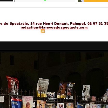
e du Spectacle, 14 rue Henri Dunant, Paimpol, 06 07 51 3
redaction@larevueduspectacle.com
Plan du site
|
Syndication
|
Powered by WM