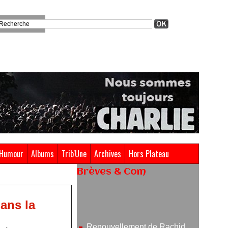
Humour
Albums
Trib'Une
Archives
Hors Plateau
Brèves & Com
Renouvellement de Rachid
ans la
Ouramdane à la tête de Chaillot-
Théâtre national de la danse
05/08/2026