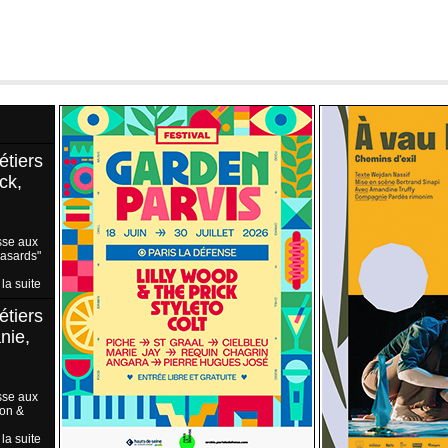
étiers
ck,
sse aux
Hasards"
 la suite
étiers
nie,
sse aux
ion &
 la suite