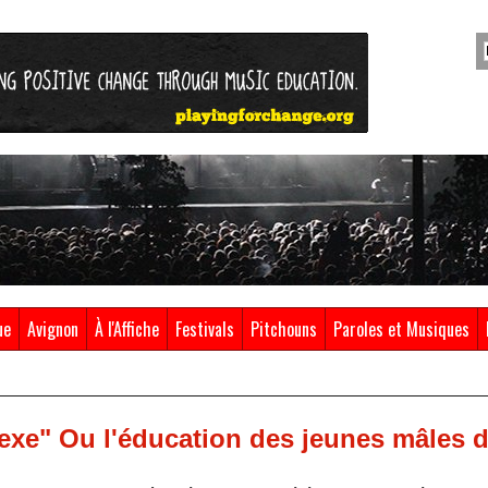
ue
Avignon
À l'Affiche
Festivals
Pitchouns
Paroles et Musiques
Sexe" Ou l'éducation des jeunes mâles d