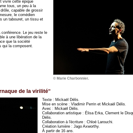
t vivre cette épique
carne tous, un peu à la
drôle, capable de grossir
émesure, le comédien
s un tabouret, un tissu et
 conférence. Le jeu reste le
le à une libération de la
nce que la société
es qui la composent.
© Marie Charbonnier.
naque de la virilité"
Texte : Mickaël Délis.
Mise en scène : Vladimir Perrin et Mickaël Délis.
Avec : Mickaël Délis.
Collaboration artistique : Élisa Erka, Clement le Dis
Délis.
Collaboration à l'écriture : Chloé Larouchi.
Création lumière : Jago Axworthy.
À partir de 16 ans.