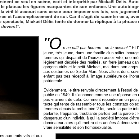
inent ce seul en scène, écrit et interprété par Mickaël Délis. Aut
 le plateau les figures marquantes de son enfance. Une autobiogra
a virilité accourt sans cesse pour imposer ses lois, ses jugement
et l'accomplissement de soi. Car il s'agit de raconter cela, avec 
ce spectacle, Mickaël Délis tente de donner la réplique à la phras
 devient".
"O
n ne naît pas homme : on le devient."
Et l
jeune, très jeune, dans une famille d'un milieu bourg
femmes qui disparaît de l'horizon assez vite, une mère
légèrement décalée des réalités, un frère jumeau dan
garçons virils et le petit Mickaël, mal dans son corps,
aux costumes de Spider-Man. Nous allons donc suivre 
enfant pas très réceptif à l'image supérieure de l'ho
patriarcale.
Évidemment, le titre renvoie directement à l'essai d
publié en 1949. Il s'annonce comme une réponse en mir
pas vraiment de cela. Comment répondre en un peu p
texte qui tente de rassembler tous les constats object
femmes depuis la préhistoire ? Ici, seule la partie int
parlante, frappante, troublante parfois ont la parole : 
dangereux d'un individu à qui la société impose d'êt
dominateur alors qu'il mettra des années à découvrir 
vraie sensibilité et son homosexualité.
s aux traits vifs et aux