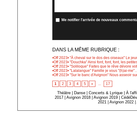
Me notifier l'arrivée de nouveaux comment
DANS LA MÊME RUBRIQUE :
•Off 2023• "À cheval sur le dos des oiseaux" Le jeun
•Off 2023• "Douchka" Ainsi font, font, font, les peti
•Off 2023• "Soliloque" Faites que le rêve dévore vot
•Off 2023• "Lalalangue" Famille je vous "(h)ai-me
•Off 2023• "Sur le banc d'Avignon" Nous asseoir sur
1
2
3
4
5
»
...
17
Théâtre
|
Danse
|
Concerts & Lyrique
|
À l'af
2017
|
Avignon 2018
|
Avignon 2019
|
CédéDév
2021
|
Avignon 2022
|