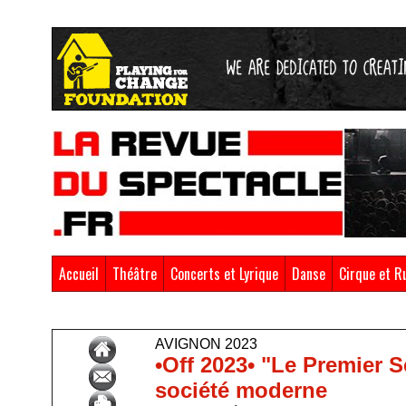
Accueil
Théâtre
Concerts et Lyrique
Danse
Cirque et R
Accueil
>
Avignon 2023
AVIGNON 2023
•Off 2023• "Le Premier 
société moderne