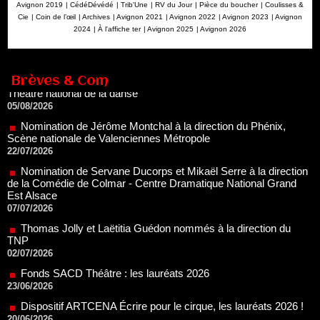
Avignon 2019
|
CédéDévédé
|
Trib'Une
|
RV du Jour
|
Pièce du boucher
|
Coulisses &
Cie
|
Coin de l’œil
|
Archives
|
Avignon 2021
|
Avignon 2022
|
Avignon 2023
|
Avignon
2024
|
À l'affiche ter
|
Avignon 2025
|
Avignon 2026
Renouvellement de Rachid Ouramdane à la tête de Chaillot-
Théâtre national de la danse
05/08/2026
Brèves & Com
Nomination de Jérôme Montchal à la direction du Phénix,
Scène nationale de Valenciennes Métropole
22/07/2026
Nomination de Servane Ducorps et Mikaël Serre à la direction
de la Comédie de Colmar - Centre Dramatique National Grand
Est Alsace
07/07/2026
Thomas Jolly et Laëtitia Guédon nommés à la direction du
TNP
02/07/2026
Fonds SACD Théâtre : les lauréats 2026
23/06/2026
Dispositif ARTCENA Écrire pour le cirque, les lauréats 2026 !
20/06/2026
Le palmarès des prix SACD 2026
18/06/2026