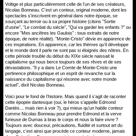
Voltige et plus particulièrement celle de l'un de ses créateurs,
Nicolas Bonneau. C'est un conteur, original moderne, dont les
spectacles s'inscrivent en général dans notre époque, se
sourçant au terroir ou à sa propre histoire (citons "Sortie
d'usine", "Le combat du siècle", "Qui va garder les enfants ?" ou
encore "Mes ancêtres les Gaulois" : tous extraits de notre
époque, de notre réalité). "Monte-Cristo" dévie en apparence de
ces inspirations. En apparence, car les thèmes qu'il développe
et le monde dont il parle ne sont pas si éloignés des nôtres. En
cette période trouble du début du XIXe siècle naissait le
capitalisme qui nous berce toujours de ses rêves et de ses
dévastations. "Il y a dans Le Comte de Monte-Cristo une
pertinence philosophique et un esprit de revanche sur la
naissance du capitalisme qui résonne avec notre monde
actuel", dixit Nicolas Bonneau.
Voici pour le fond de l'histoire. Mais quand il s'agit de raconter
cette épopée dantesque (oui, le héros s'appelle Edmond
Dantès… mais rien à voir ?), qui mieux qu'un habile conteur
comme Nicolas Bonneau pour prendre Edmond et la verve
furieuse de Dumas à bras le corps et nous la faire vivre ?
Toujours avec douceur, précautions, fluidité et surtout art du
langage, c'est ainsi que procède ce conteur moderne, jamais