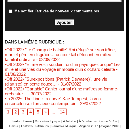
Me notifier l'arrivée de nouveaux commentaires
DANS LA MÊME RUBRIQUE :
•Off 2022• "Le Champ de bataille" Roi réfugié sur son trône,
mari et père en disgrâce… un cocktail détonant en milieu
familial ordinaire
- 02/08/2022
•Off 2022• "Et me voici soudain roi d'un pays quelconque" Les
mille et une vies du voyage immobile d'un clochard céleste
-
01/08/2022
•Off 2022• "Surexpositions (Patrick Dewaere)", une vie
(d'artiste) en pente douce…
- 31/07/2022
•Off 2022• "Cartable" Cahier journal d'une maîtresse-femme-
orchestre…
- 30/07/2022
•In 2022• "The Line is a curve" Kae Tempest, la voix
ensorceleuse d'un aède contemporain
- 29/07/2022
1
2
3
4
5
»
...
14
Théâtre
|
Danse
|
Concerts & Lyrique
|
À l'affiche
|
À l'affiche bis
|
Cirque & Rue
|
Humour
|
Festivals
|
Pitchouns
|
Paroles & Musique
|
Avignon 2017
|
Avignon 2018
|