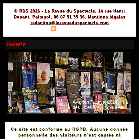
© RDS 2026 - La Revue du Spectacle, 14 rue Henri
Dunant, Paimpol, 06 07 51 35 36.
Mentions légales
redaction@larevueduspectacle.com
|
|
Plan du site
Syndication
Powered by WM
Galerie
Avignon Festival 2024 - rue
des Lices © Gil Chauveau.
Ce site est conforme au RGPD. Aucune donnée
personnelle des visiteurs n'est captée ni