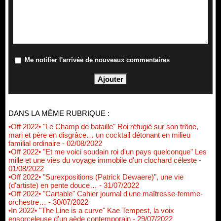
Me notifier l'arrivée de nouveaux commentaires
DANS LA MÊME RUBRIQUE :
•Off 2022• "Le Champ de bataille" Roi réfugié sur son trône,
mari et père en disgrâce… un cocktail détonant en milieu
familial ordinaire
- 02/08/2022
•Off 2022• "Et me voici soudain roi d'un pays quelconque" Les
mille et une vies du voyage immobile d'un clochard céleste
-
01/08/2022
•Off 2022• "Surexpositions (Patrick Dewaere)", une vie
(d'artiste) en pente douce…
- 31/07/2022
•Off 2022• "Cartable" Cahier journal d'une maîtresse-femme-
orchestre…
- 30/07/2022
•In 2022• "The Line is a curve" Kae Tempest, la voix
ensorceleuse d'un aède contemporain
- 29/07/2022