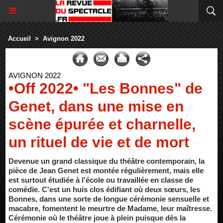
Accueil
>
Avignon 2022
AVIGNON 2022
•Off 2022• "Les Bonnes" de
Genet, dans une mise en
scène épurée et charnelle,
un rituel de vie et de mort
Devenue un grand classique du théâtre contemporain, la
pièce de Jean Genet est montée régulièrement, mais elle
est surtout étudiée à l'école ou travaillée en classe de
comédie. C'est un huis clos édifiant où deux sœurs, les
Bonnes, dans une sorte de longue cérémonie sensuelle et
macabre, fomentent le meurtre de Madame, leur maîtresse.
Cérémonie où le théâtre joue à plein puisque dès la