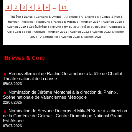
1
2
3
4
5
»
...
14
Théâtre
|
Danse
|
Concerts & Lyrique
|
À l'affiche
|
À l'affiche bis
|
Cirque & Rue
|
Humour
|
Festivals
|
Pitchouns
|
Paroles & Musique
|
Avignon 2017
|
Avignon 2018
|
Avignon 2019
|
CédéDévédé
|
Trib'Une
|
RV du Jour
|
Pièce du boucher
|
Coulisses &
Cie
|
Coin de l’œil
|
Archives
|
Avignon 2021
|
Avignon 2022
|
Avignon 2023
|
Avignon
2024
|
À l'affiche ter
|
Avignon 2025
|
Avignon 2026
Brèves & Com
Renouvellement de Rachid Ouramdane à la tête de Chaillot-
Théâtre national de la danse
05/08/2026
Nomination de Jérôme Montchal à la direction du Phénix,
Scène nationale de Valenciennes Métropole
22/07/2026
Nomination de Servane Ducorps et Mikaël Serre à la direction
de la Comédie de Colmar - Centre Dramatique National Grand
Est Alsace
07/07/2026
Thomas Jolly et Laëtitia Guédon nommés à la direction du
TNP
02/07/2026