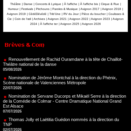
Théâtre
|
Danse
|
Concerts & Lyrique
|
À l'affiche
|
À l'affiche bis
|
Cirque & Rue
|
Humour
|
Festivals
|
Pitchouns
|
Paroles & Musique
|
Avignon 2017
|
Avignon 2018
|
Avignon 2019
|
CédéDévédé
|
Trib'Une
|
RV du Jour
|
Pièce du boucher
|
Coulisses &
Cie
|
Coin de l’œil
|
Archives
|
Avignon 2021
|
Avignon 2022
|
Avignon 2023
|
Avignon
2024
|
À l'affiche ter
|
Avignon 2025
|
Avignon 2026
Renouvellement de Rachid Ouramdane à la tête de Chaillot-
Théâtre national de la danse
Brèves & Com
05/08/2026
Nomination de Jérôme Montchal à la direction du Phénix,
Scène nationale de Valenciennes Métropole
22/07/2026
Nomination de Servane Ducorps et Mikaël Serre à la direction
de la Comédie de Colmar - Centre Dramatique National Grand
Est Alsace
07/07/2026
Thomas Jolly et Laëtitia Guédon nommés à la direction du
TNP
02/07/2026
Fonds SACD Théâtre : les lauréats 2026
23/06/2026
Dispositif ARTCENA Écrire pour le cirque, les lauréats 2026 !