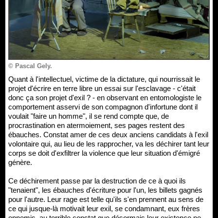
© Pascal Gely.
Quant à l'intellectuel, victime de la dictature, qui nourrissait le
projet d'écrire en terre libre un essai sur l'esclavage - c'était
donc ça son projet d'exil ? - en observant en entomologiste le
comportement asservi de son compagnon d'infortune dont il
voulait "faire un homme", il se rend compte que, de
procrastination en atermoiement, ses pages restent des
ébauches. Constat amer de ces deux anciens candidats à l'exil
volontaire qui, au lieu de les rapprocher, va les déchirer tant leur
corps se doit d'exfiltrer la violence que leur situation d'émigré
génère.
Ce déchirement passe par la destruction de ce à quoi ils
"tenaient", les ébauches d'écriture pour l'un, les billets gagnés
pour l'autre. Leur rage est telle qu'ils s'en prennent au sens de
ce qui jusque-là motivait leur exil, se condamnant, eux frères
ennemis, au terrible constat que désormais leur existence ne