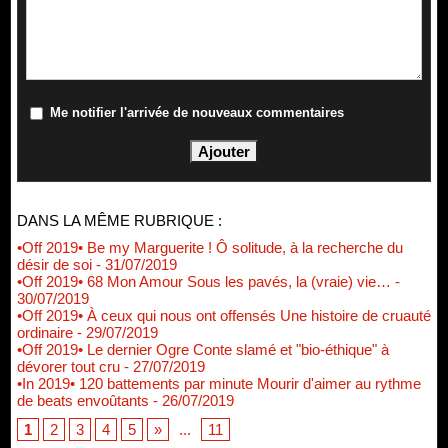
Me notifier l'arrivée de nouveaux commentaires
DANS LA MÊME RUBRIQUE :
•Off 2019• Be my Marguerite ! Ô solitude, à la recherche du
désir de soi
- 31/07/2019
•Off 2019• 68 Mon Amour Sous les pavés, la (vraie) vie…
-
30/07/2019
•Off 2019• À ceux qui nous ont offensés Une histoire de cruauté
ordinaire
- 29/07/2019
•Off 2019• Le dernier Ogre Conte slamé et "bio-éthique" à
dévorer tout cru
- 27/07/2019
•In 2019• 120 battements par minute Mourir d'aimer au rythme
de beats envoûtants
- 26/07/2019
1
2
3
4
5
»
...
11