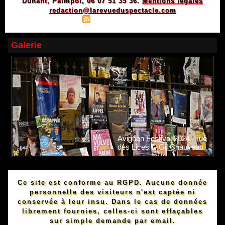
Dunant, Paimpol, 06 07 51 35 36.
Mentions légales
redaction@larevueduspectacle.com
|
|
Plan du site
Syndication
Powered by WM
Galerie
Avignon Festival 2024 - rue
des Lices © Gil Chauveau.
Ce site est conforme au RGPD. Aucune donnée
personnelle des visiteurs n'est captée ni
conservée à leur insu. Dans le cas de données
librement fournies, celles-ci sont effaçables
sur simple demande par email.