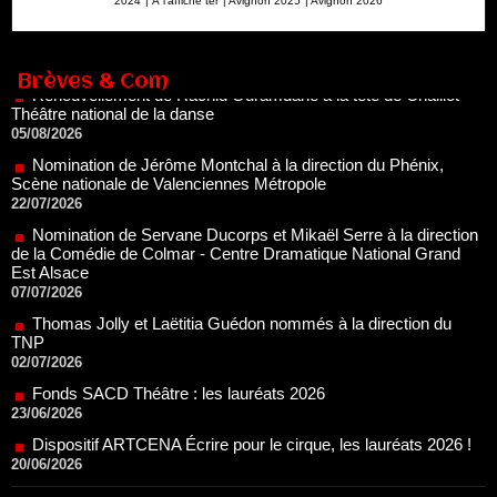
2024
|
À l'affiche ter
|
Avignon 2025
|
Avignon 2026
Théâtre national de la danse
05/08/2026
Nomination de Jérôme Montchal à la direction du Phénix,
Brèves & Com
Scène nationale de Valenciennes Métropole
22/07/2026
Nomination de Servane Ducorps et Mikaël Serre à la direction
de la Comédie de Colmar - Centre Dramatique National Grand
Est Alsace
07/07/2026
Thomas Jolly et Laëtitia Guédon nommés à la direction du
TNP
02/07/2026
Fonds SACD Théâtre : les lauréats 2026
23/06/2026
Dispositif ARTCENA Écrire pour le cirque, les lauréats 2026 !
20/06/2026
Le palmarès des prix SACD 2026
18/06/2026
Les 10 lauréats du Fonds Grandes Formes Théâtre 2026
SACD
13/06/2026