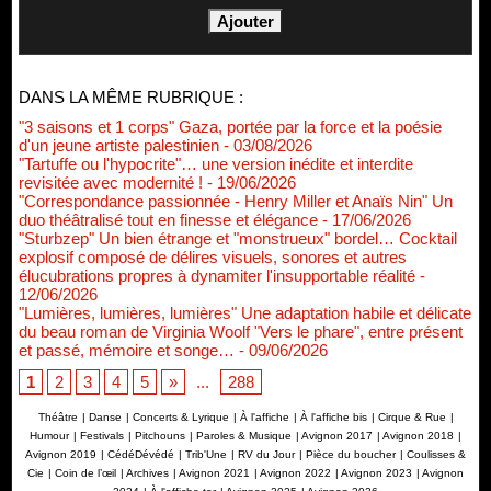
DANS LA MÊME RUBRIQUE :
"3 saisons et 1 corps" Gaza, portée par la force et la poésie
d'un jeune artiste palestinien
- 03/08/2026
"Tartuffe ou l'hypocrite"… une version inédite et interdite
revisitée avec modernité !
- 19/06/2026
"Correspondance passionnée - Henry Miller et Anaïs Nin" Un
duo théâtralisé tout en finesse et élégance
- 17/06/2026
"Sturbzep" Un bien étrange et "monstrueux" bordel… Cocktail
explosif composé de délires visuels, sonores et autres
élucubrations propres à dynamiter l'insupportable réalité
-
12/06/2026
"Lumières, lumières, lumières" Une adaptation habile et délicate
du beau roman de Virginia Woolf "Vers le phare", entre présent
et passé, mémoire et songe…
- 09/06/2026
1
2
3
4
5
»
...
288
Théâtre
|
Danse
|
Concerts & Lyrique
|
À l'affiche
|
À l'affiche bis
|
Cirque & Rue
|
Humour
|
Festivals
|
Pitchouns
|
Paroles & Musique
|
Avignon 2017
|
Avignon 2018
|
Avignon 2019
|
CédéDévédé
|
Trib'Une
|
RV du Jour
|
Pièce du boucher
|
Coulisses &
Cie
|
Coin de l’œil
|
Archives
|
Avignon 2021
|
Avignon 2022
|
Avignon 2023
|
Avignon
Renouvellement de Rachid Ouramdane à la tête de Chaillot-