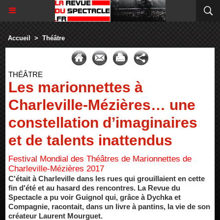
Accueil
>
Théâtre
THÉÂTRE
Les marionnettes à
Charleville-Mézières… une
constellation d’imaginaires
et de talents inattendus
Festival Mondial des Théâtres de Marionnettes de
Charleville-Mézières 2017
C'était à Charleville dans les rues qui grouillaient en cette
fin d'été et au hasard des rencontres. La Revue du
Spectacle a pu voir Guignol qui, grâce à Dychka et
Compagnie, racontait, dans un livre à pantins, la vie de son
créateur Laurent Mourguet.