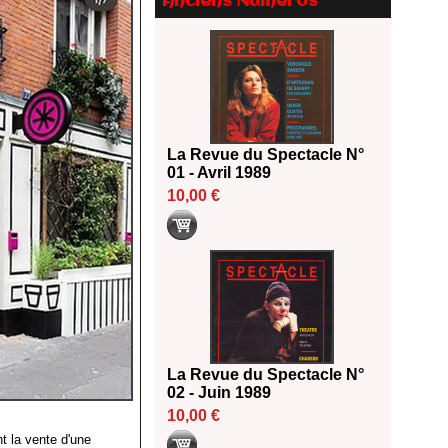
Anciens Numéros
2026
18/06/2026
Les 10 lauréats du Fonds
Grandes Formes Théâtre 2026
SACD
13/06/2026
Nomination de Nathalie
La Revue du Spectacle N°
Garraud et Olivier Saccomano à
01 - Avril 1989
la direction du Théâtre de
10,00 €
Gennevilliers - CDN
13/06/2026
Dispositif SACD Auteurs
d'espaces : les lauréats 2026
18/03/2026
La Revue du Spectacle N°
02 - Juin 1989
10,00 €
t la vente d'une