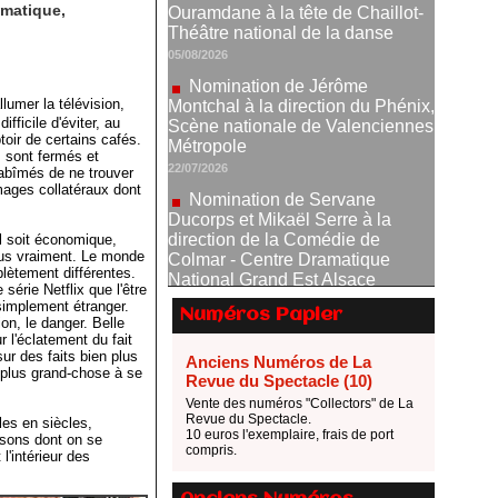
Nomination de Jérôme
imatique,
Montchal à la direction du Phénix,
Scène nationale de Valenciennes
Métropole
22/07/2026
lumer la télévision,
Nomination de Servane
ficile d'éviter, au
Ducorps et Mikaël Serre à la
oir de certains cafés.
s sont fermés et
direction de la Comédie de
abîmés de ne trouver
Colmar - Centre Dramatique
mages collatéraux dont
National Grand Est Alsace
07/07/2026
l soit économique,
Thomas Jolly et Laëtitia
plus vraiment. Le monde
Guédon nommés à la direction du
ètement différentes.
 série Netflix que l'être
TNP
simplement étranger.
Numéros Papier
02/07/2026
on, le danger. Belle
 l'éclatement du fait
Fonds SACD Théâtre : les
sur des faits bien plus
Anciens Numéros de La
lauréats 2026
 plus grand-chose à se
Revue du Spectacle (10)
23/06/2026
Vente des numéros "Collectors" de La
Dispositif ARTCENA Écrire
Revue du Spectacle.
les en siècles,
10 euros l'exemplaire, frais de port
pour le cirque, les lauréats 2026 !
nsons dont on se
compris.
l'intérieur des
20/06/2026
Le palmarès des prix SACD