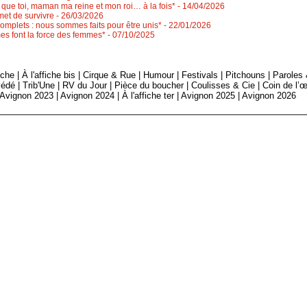
que toi, maman ma reine et mon roi… à la fois*
- 14/04/2026
met de survivre
- 26/03/2026
mplets : nous sommes faits pour être unis*
- 22/01/2026
es font la force des femmes*
- 07/10/2025
fiche
|
À l'affiche bis
|
Cirque & Rue
|
Humour
|
Festivals
|
Pitchouns
|
Paroles
édé
|
Trib'Une
|
RV du Jour
|
Pièce du boucher
|
Coulisses & Cie
|
Coin de l’œ
Avignon 2023
|
Avignon 2024
|
À l'affiche ter
|
Avignon 2025
|
Avignon 2026