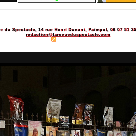
e du Spectacle, 14 rue Henri Dunant, Paimpol, 06 07 51 3
redaction@larevueduspectacle.com
Plan du site
|
Syndication
|
Powered by WM