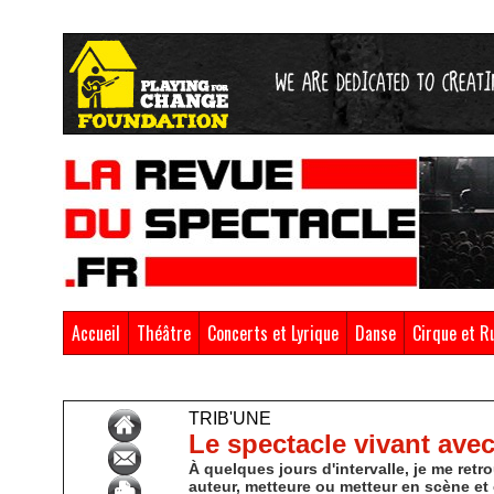
Accueil
Théâtre
Concerts et Lyrique
Danse
Cirque et R
Accueil
>
Trib'Une
TRIB'UNE
Le spectacle vivant ave
À quelques jours d'intervalle, je me retrou
auteur, metteure ou metteur en scène et