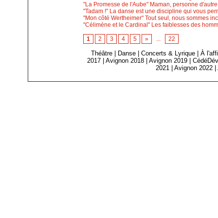
"La Promesse de l'Aube" Maman, personne d'autre 
"Tadam !" La danse est une discipline qui vous per
"Mon côté Wertheimer" Tout seul, nous sommes inco
"Célimène et le Cardinal" Les faiblesses des homm
1
2
3
4
5
»
...
22
Théâtre
|
Danse
|
Concerts & Lyrique
|
À l'af
2017
|
Avignon 2018
|
Avignon 2019
|
CédéDév
2021
|
Avignon 2022
|