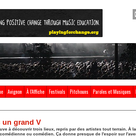
ue
Avignon
À l'Affiche
Festivals
Pitchouns
Paroles et Musiques
c un grand V
ve à découvrir trois lieux, repris par des artistes tout terrain. À la
 comédienne ou comédien. Ça donne presque de l'espoir sur l'aven