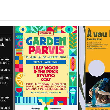
étiers
ck,
sse aux
Hasards"
 la suite
étiers
nie,
sse aux
ion &
 la suite