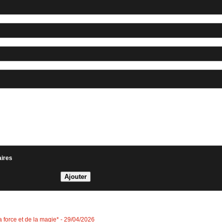
aires
 force et de la magie*
- 29/04/2026