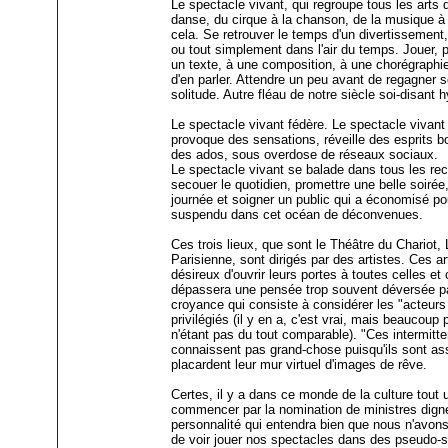
Le spectacle vivant, qui regroupe tous les arts 
danse, du cirque à la chanson, de la musique à 
cela. Se retrouver le temps d'un divertissement, 
ou tout simplement dans l'air du temps. Jouer, 
un texte, à une composition, à une chorégraphie
d'en parler. Attendre un peu avant de regagner so
solitude. Autre fléau de notre siècle soi-disant
Le spectacle vivant fédère. Le spectacle vivant 
provoque des sensations, réveille des esprits
des ados, sous overdose de réseaux sociaux.
Le spectacle vivant se balade dans tous les reco
secouer le quotidien, promettre une belle soirée
journée et soigner un public qui a économisé po
suspendu dans cet océan de déconvenues.
Ces trois lieux, que sont le Théâtre du Chariot,
Parisienne, sont dirigés par des artistes. Ces a
désireux d'ouvrir leurs portes à toutes celles et 
dépassera une pensée trop souvent déversée par
croyance qui consiste à considérer les "acteur
privilégiés (il y en a, c'est vrai, mais beaucoup
n'étant pas du tout comparable). "Ces intermitten
connaissent pas grand-chose puisqu'ils sont ass
placardent leur mur virtuel d'images de rêve.
Certes, il y a dans ce monde de la culture tout 
commencer par la nomination de ministres dig
personnalité qui entendra bien que nous n'avons
de voir jouer nos spectacles dans des pseudo-sa