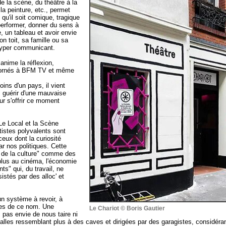
de la scène, du théâtre à la
la peinture, etc., permet
qu'il soit comique, tragique
performer, donner du sens à
, un tableau et avoir envie
n toit, sa famille ou sa
 hyper communicant.
anime la réflexion,
 bornés à BFM TV et même
ins d'un pays, il vient
, guérir d'une mauvaise
ur s'offrir ce moment
 Le Local et la Scène
rtistes polyvalents sont
ceux dont la curiosité
 nos politiques. Cette
s de la culture" comme des
 plus au cinéma, l'économie
ts" qui, du travail, ne
istés par des alloc' et
un système à revoir, à
nes de ce nom. Une
Le Chariot © Boris Gautier
 pas envie de nous taire ni
lles ressemblant plus à des caves et dirigées par des garagistes, considéran