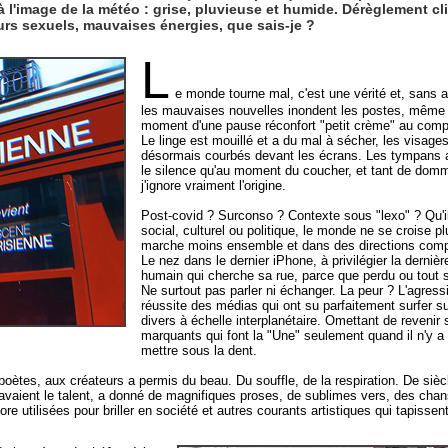
à l'image de la météo : grise, pluvieuse et humide. Dérèglement cl
rs sexuels, mauvaises énergies, que sais-je ?
L
e monde tourne mal, c'est une vérité et, sans al
les mauvaises nouvelles inondent les postes, même dif
moment d'une pause réconfort "petit crème" au compt
Le linge est mouillé et a du mal à sécher, les visage
désormais courbés devant les écrans. Les tympans 
le silence qu'au moment du coucher, et tant de dom
j'ignore vraiment l'origine.
Post-covid ? Surconso ? Contexte sous "lexo" ? Qu'i
social, culturel ou politique, le monde ne se croise 
marche moins ensemble et dans des directions compl
Le nez dans le dernier iPhone, à privilégier la dernière
humain qui cherche sa rue, parce que perdu ou tout 
Ne surtout pas parler ni échanger. La peur ? L'agressi
réussite des médias qui ont su parfaitement surfer sur
divers à échelle interplanétaire. Omettant de revenir 
marquants qui font la "Une" seulement quand il n'y a
mettre sous la dent.
poètes, aux créateurs a permis du beau. Du souffle, de la respiration. De sièc
n avaient le talent, a donné de magnifiques proses, de sublimes vers, des cha
 utilisées pour briller en société et autres courants artistiques qui tapissent 