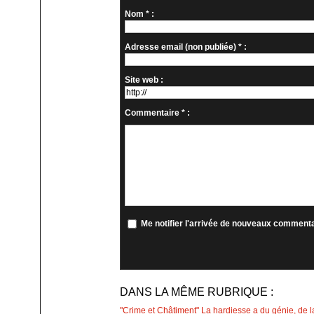
Nom * :
Adresse email (non publiée) * :
Site web :
Commentaire * :
Me notifier l'arrivée de nouveaux comment
DANS LA MÊME RUBRIQUE :
"Crime et Châtiment" La hardiesse a du génie, de la