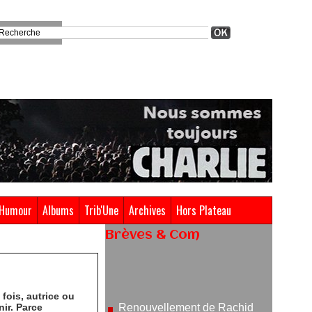
Humour
Albums
Trib'Une
Archives
Hors Plateau
Brèves & Com
Renouvellement de Rachid
Ouramdane à la tête de Chaillot-
Théâtre national de la danse
 fois, autrice ou
05/08/2026
ir. Parce