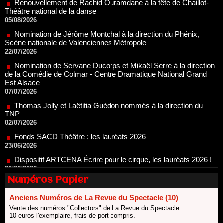
Scène nationale de Valenciennes Métropole
22/07/2026
Nomination de Servane Ducorps et Mikaël Serre à la direction
de la Comédie de Colmar - Centre Dramatique National Grand
Est Alsace
07/07/2026
Thomas Jolly et Laëtitia Guédon nommés à la direction du
TNP
02/07/2026
Fonds SACD Théâtre : les lauréats 2026
23/06/2026
Dispositif ARTCENA Écrire pour le cirque, les lauréats 2026 !
20/06/2026
Le palmarès des prix SACD 2026
18/06/2026
Les 10 lauréats du Fonds Grandes Formes Théâtre 2026
SACD
Numéros Papier
13/06/2026
Anciens Numéros de La Revue du Spectacle (10)
Nomination de Nathalie Garraud et Olivier Saccomano à la
Vente des numéros "Collectors" de La Revue du Spectacle.
direction du Théâtre de Gennevilliers - CDN
10 euros l'exemplaire, frais de port compris.
13/06/2026