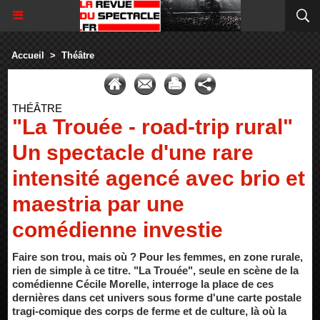
Accueil
>
Théâtre
THÉÂTRE
"La Trouée - road-trip rural"
Un spectacle d'une rare
intensité agencé avec brio et
maestria par une
comédienne investie
Faire son trou, mais où ? Pour les femmes, en zone rurale,
rien de simple à ce titre. "La Trouée", seule en scène de la
comédienne Cécile Morelle, interroge la place de ces
dernières dans cet univers sous forme d'une carte postale
tragi-comique des corps de ferme et de culture, là où la