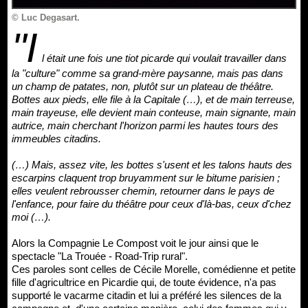
© Luc Degasart.
"I
l était une fois une tiot picarde qui voulait travailler dans
la "culture" comme sa grand-mère paysanne, mais pas dans
un champ de patates, non, plutôt sur un plateau de théâtre.
Bottes aux pieds, elle file à la Capitale (…), et de main terreuse,
main trayeuse, elle devient main conteuse, main signante, main
autrice, main cherchant l'horizon parmi les hautes tours des
immeubles citadins.
(…) Mais, assez vite, les bottes s'usent et les talons hauts des
escarpins claquent trop bruyamment sur le bitume parisien ;
elles veulent rebrousser chemin, retourner dans le pays de
l'enfance, pour faire du théâtre pour ceux d'là-bas, ceux d'chez
moi (…).
Alors la Compagnie Le Compost voit le jour ainsi que le
spectacle "La Trouée - Road-Trip rural".
Ces paroles sont celles de Cécile Morelle, comédienne et petite
fille d'agricultrice en Picardie qui, de toute évidence, n'a pas
supporté le vacarme citadin et lui a préféré les silences de la