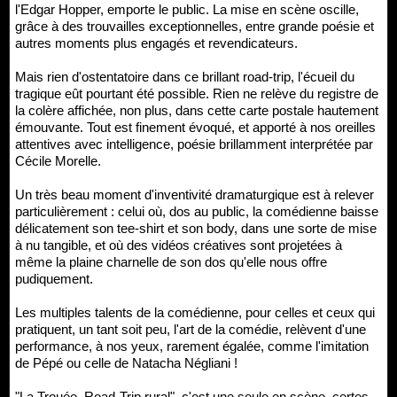
l'Edgar Hopper, emporte le public. La mise en scène oscille,
grâce à des trouvailles exceptionnelles, entre grande poésie et
autres moments plus engagés et revendicateurs.
Mais rien d'ostentatoire dans ce brillant road-trip, l'écueil du
tragique eût pourtant été possible. Rien ne relève du registre de
la colère affichée, non plus, dans cette carte postale hautement
émouvante. Tout est finement évoqué, et apporté à nos oreilles
attentives avec intelligence, poésie brillamment interprétée par
Cécile Morelle.
Un très beau moment d'inventivité dramaturgique est à relever
particulièrement : celui où, dos au public, la comédienne baisse
délicatement son tee-shirt et son body, dans une sorte de mise
à nu tangible, et où des vidéos créatives sont projetées à
même la plaine charnelle de son dos qu'elle nous offre
pudiquement.
Les multiples talents de la comédienne, pour celles et ceux qui
pratiquent, un tant soit peu, l'art de la comédie, relèvent d'une
performance, à nos yeux, rarement égalée, comme l'imitation
de Pépé ou celle de Natacha Négliani !
"La Trouée, Road-Trip rural", c'est une seule en scène, certes,