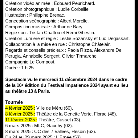
Création vidéo animée : Édouard Peurichard.
Création photographique : Lucile Corbeille.
Illustration : Philippine Brenac.
Conception scénographie : Albert Morelle.
Composition musicale : Arthur de Bary.
Régie son : Tristan Chaillou et Rémi Ghestin.
Création Lumière et régie : Leslie Sozansky et Luc Degassart.
Collaboration à la mise en rue : Christophe Châtelain.
Regards et conseils précieux : Paola Rizza, Alexandre Del
Perugia, Annabelle Sergent, Olivier Tirmarche.
Compagnie Le Compost.
Durée : 1 h 25.
Spectacle vu le mercredi 11 décembre 2024 dans le cadre
de la 16ᵉ édition du Festival Impatience 2024 ayant eu lieu
au théâtre 13 à Paris.
Tournée
4 février 2025 :
Ville de Méru (60).
8 février 2025 :
Théâtre de la Genette Verte, Florac (48).
11 février 2025 :
Théâtre, Cusset (03).
6 mars 2025 : MLC, Gauchy (02).
8 mars 2025 : CC des 7 Vallées, Hesdin (62).
Du 24 au 29 mars 2025 : L'Ernée (53).