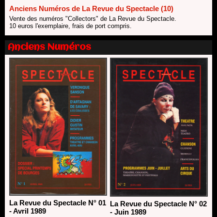
13/06/2026
Anciens Numéros de La Revue du Spectacle (10)
Nomination de Nathalie Garraud et Olivier Saccomano à la
Vente des numéros "Collectors" de La Revue du Spectacle.
direction du Théâtre de Gennevilliers - CDN
10 euros l'exemplaire, frais de port compris.
13/06/2026
Dispositif SACD Auteurs d'espaces : les lauréats 2026
Anciens Numéros
18/03/2026
La Revue du Spectacle N° 01
La Revue du Spectacle N° 02
- Avril 1989
- Juin 1989