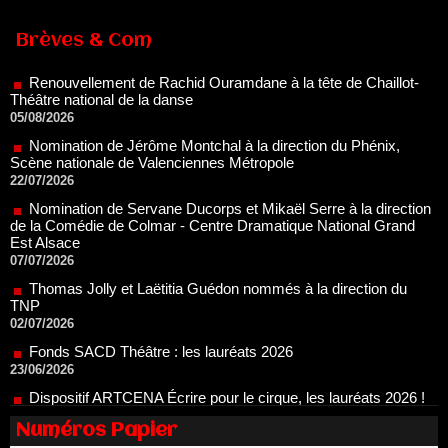
Renouvellement de Rachid Ouramdane à la tête de Chaillot-
Théâtre national de la danse
Brèves & Com
05/08/2026
Nomination de Jérôme Montchal à la direction du Phénix,
Scène nationale de Valenciennes Métropole
22/07/2026
Nomination de Servane Ducorps et Mikaël Serre à la direction
de la Comédie de Colmar - Centre Dramatique National Grand
Est Alsace
07/07/2026
Thomas Jolly et Laëtitia Guédon nommés à la direction du
TNP
02/07/2026
Fonds SACD Théâtre : les lauréats 2026
23/06/2026
Dispositif ARTCENA Écrire pour le cirque, les lauréats 2026 !
20/06/2026
Le palmarès des prix SACD 2026
18/06/2026
Les 10 lauréats du Fonds Grandes Formes Théâtre 2026
Numéros Papier
SACD