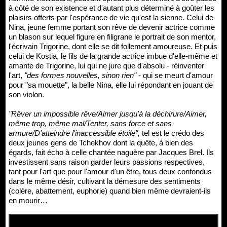
à côté de son existence et d'autant plus déterminé à goûter les
plaisirs offerts par l'espérance de vie qu'est la sienne. Celui de
Nina, jeune femme portant son rêve de devenir actrice comme
un blason sur lequel figure en filigrane le portrait de son mentor,
l'écrivain Trigorine, dont elle se dit follement amoureuse. Et puis
celui de Kostia, le fils de la grande actrice imbue d'elle-même et
amante de Trigorine, lui qui ne jure que d'absolu - réinventer
l'art,
"des formes nouvelles, sinon rien"
- qui se meurt d'amour
pour "sa mouette", la belle Nina, elle lui répondant en jouant de
son violon.
"Rêver un impossible rêve/Aimer jusqu'à la déchirure/Aimer,
même trop, même mal/Tenter, sans force et sans
armure/D'atteindre l'inaccessible étoile",
tel est le crédo des
deux jeunes gens de Tchekhov dont la quête, à bien des
égards, fait écho à celle chantée naguère par Jacques Brel. Ils
investissent sans raison garder leurs passions respectives,
tant pour l'art que pour l'amour d'un être, tous deux confondus
dans le même désir, cultivant la démesure des sentiments
(colère, abattement, euphorie) quand bien même devraient-ils
en mourir…