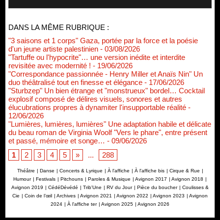
DANS LA MÊME RUBRIQUE :
"3 saisons et 1 corps" Gaza, portée par la force et la poésie
d'un jeune artiste palestinien
- 03/08/2026
"Tartuffe ou l'hypocrite"… une version inédite et interdite
revisitée avec modernité !
- 19/06/2026
"Correspondance passionnée - Henry Miller et Anaïs Nin" Un
duo théâtralisé tout en finesse et élégance
- 17/06/2026
"Sturbzep" Un bien étrange et "monstrueux" bordel… Cocktail
explosif composé de délires visuels, sonores et autres
élucubrations propres à dynamiter l'insupportable réalité
-
12/06/2026
"Lumières, lumières, lumières" Une adaptation habile et délicate
du beau roman de Virginia Woolf "Vers le phare", entre présent
et passé, mémoire et songe…
- 09/06/2026
1
2
3
4
5
»
...
288
Théâtre
|
Danse
|
Concerts & Lyrique
|
À l'affiche
|
À l'affiche bis
|
Cirque & Rue
|
Humour
|
Festivals
|
Pitchouns
|
Paroles & Musique
|
Avignon 2017
|
Avignon 2018
|
Avignon 2019
|
CédéDévédé
|
Trib'Une
|
RV du Jour
|
Pièce du boucher
|
Coulisses &
Cie
|
Coin de l’œil
|
Archives
|
Avignon 2021
|
Avignon 2022
|
Avignon 2023
|
Avignon
2024
|
À l'affiche ter
|
Avignon 2025
|
Avignon 2026