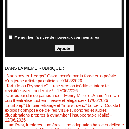
Me notifier l'arrivée de nouveaux commentaires
DANS LA MÊME RUBRIQUE :
"3 saisons et 1 corps" Gaza, portée par la force et la poésie
d'un jeune artiste palestinien
- 03/08/2026
"Tartuffe ou l'hypocrite"… une version inédite et interdite
revisitée avec modernité !
- 19/06/2026
"Correspondance passionnée - Henry Miller et Anaïs Nin" Un
duo théâtralisé tout en finesse et élégance
- 17/06/2026
"Sturbzep" Un bien étrange et "monstrueux" bordel… Cocktail
explosif composé de délires visuels, sonores et autres
élucubrations propres à dynamiter l'insupportable réalité
-
12/06/2026
"Lumières, lumières, lumières" Une adaptation habile et délicate