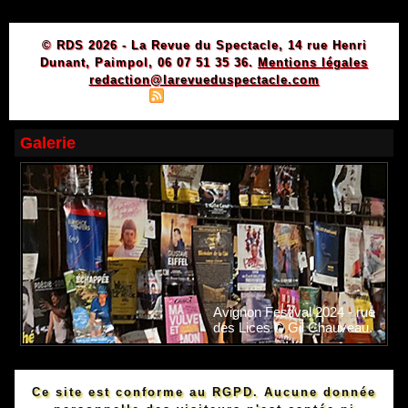
© RDS 2026 - La Revue du Spectacle, 14 rue Henri
Dunant, Paimpol, 06 07 51 35 36.
Mentions légales
redaction@larevueduspectacle.com
|
|
Plan du site
Syndication
Powered by WM
Galerie
Avignon Festival 2024 - rue
des Lices © Gil Chauveau.
Ce site est conforme au RGPD. Aucune donnée