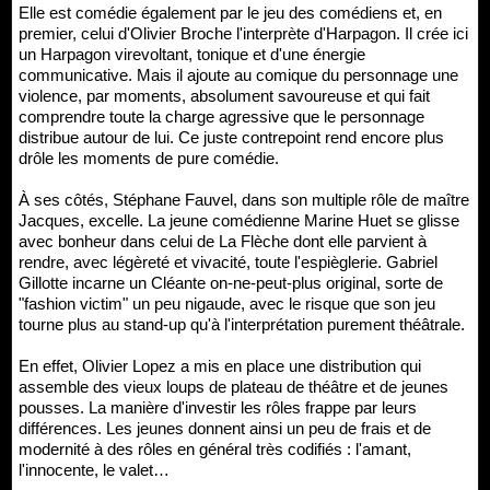
Elle est comédie également par le jeu des comédiens et, en
premier, celui d'Olivier Broche l'interprète d'Harpagon. Il crée ici
un Harpagon virevoltant, tonique et d'une énergie
communicative. Mais il ajoute au comique du personnage une
violence, par moments, absolument savoureuse et qui fait
comprendre toute la charge agressive que le personnage
distribue autour de lui. Ce juste contrepoint rend encore plus
drôle les moments de pure comédie.
À ses côtés, Stéphane Fauvel, dans son multiple rôle de maître
Jacques, excelle. La jeune comédienne Marine Huet se glisse
avec bonheur dans celui de La Flèche dont elle parvient à
rendre, avec légèreté et vivacité, toute l'espièglerie. Gabriel
Gillotte incarne un Cléante on-ne-peut-plus original, sorte de
"fashion victim" un peu nigaude, avec le risque que son jeu
tourne plus au stand-up qu'à l'interprétation purement théâtrale.
En effet, Olivier Lopez a mis en place une distribution qui
assemble des vieux loups de plateau de théâtre et de jeunes
pousses. La manière d'investir les rôles frappe par leurs
différences. Les jeunes donnent ainsi un peu de frais et de
modernité à des rôles en général très codifiés : l'amant,
l'innocente, le valet…