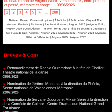
du beau roman de Virginia Woolf "Vers le phare", entre présent
et passé, mémoire et songe…
- 09/06/2026
1
2
3
4
5
»
...
288
Théâtre
|
Danse
|
Concerts & Lyrique
|
À l'affiche
|
À l'affiche bis
|
Cirque & Rue
|
Humour
|
Festivals
|
Pitchouns
|
Paroles & Musique
|
Avignon 2017
|
Avignon 2018
|
Avignon 2019
|
CédéDévédé
|
Trib'Une
|
RV du Jour
|
Pièce du boucher
|
Coulisses &
Cie
|
Coin de l’œil
|
Archives
|
Avignon 2021
|
Avignon 2022
|
Avignon 2023
|
Avignon
2024
|
À l'affiche ter
|
Avignon 2025
|
Avignon 2026
Renouvellement de Rachid Ouramdane à la tête de Chaillot-
Brèves & Com
Théâtre national de la danse
05/08/2026
Nomination de Jérôme Montchal à la direction du Phénix,
Scène nationale de Valenciennes Métropole
22/07/2026
Nomination de Servane Ducorps et Mikaël Serre à la direction
de la Comédie de Colmar - Centre Dramatique National Grand
Est Alsace
07/07/2026
Thomas Jolly et Laëtitia Guédon nommés à la direction du
TNP