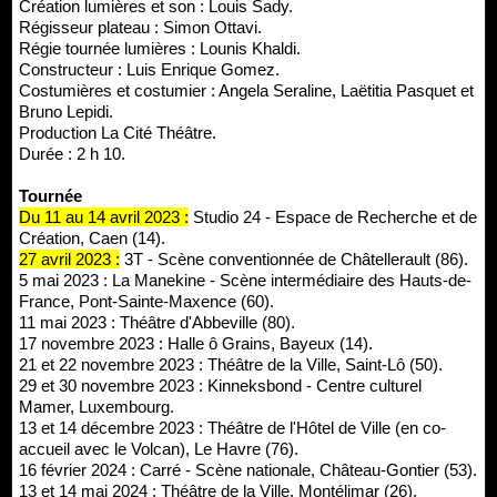
Création lumières et son : Louis Sady.
Régisseur plateau : Simon Ottavi.
Régie tournée lumières : Lounis Khaldi.
Constructeur : Luis Enrique Gomez.
Costumières et costumier : Angela Seraline, Laëtitia Pasquet et
Bruno Lepidi.
Production La Cité Théâtre.
Durée : 2 h 10.
Tournée
Du 11 au 14 avril 2023 :
Studio 24 - Espace de Recherche et de
Création, Caen (14).
27 avril 2023 :
3T - Scène conventionnée de Châtellerault (86).
5 mai 2023 : La Manekine - Scène intermédiaire des Hauts-de-
France, Pont-Sainte-Maxence (60).
11 mai 2023 : Théâtre d'Abbeville (80).
17 novembre 2023 : Halle ô Grains, Bayeux (14).
21 et 22 novembre 2023 : Théâtre de la Ville, Saint-Lô (50).
29 et 30 novembre 2023 : Kinneksbond - Centre culturel
Mamer, Luxembourg.
13 et 14 décembre 2023 : Théâtre de l'Hôtel de Ville (en co-
accueil avec le Volcan), Le Havre (76).
16 février 2024 : Carré - Scène nationale, Château-Gontier (53).
13 et 14 mai 2024 : Théâtre de la Ville, Montélimar (26).