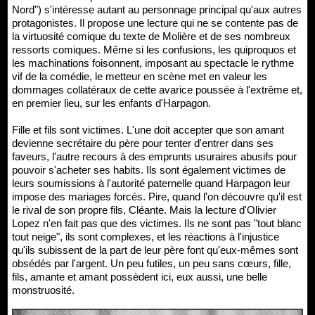
Nord") s'intéresse autant au personnage principal qu'aux autres
protagonistes. Il propose une lecture qui ne se contente pas de
la virtuosité comique du texte de Molière et de ses nombreux
ressorts comiques. Même si les confusions, les quiproquos et
les machinations foisonnent, imposant au spectacle le rythme
vif de la comédie, le metteur en scène met en valeur les
dommages collatéraux de cette avarice poussée à l'extrême et,
en premier lieu, sur les enfants d'Harpagon.
Fille et fils sont victimes. L'une doit accepter que son amant
devienne secrétaire du père pour tenter d'entrer dans ses
faveurs, l'autre recours à des emprunts usuraires abusifs pour
pouvoir s'acheter ses habits. Ils sont également victimes de
leurs soumissions à l'autorité paternelle quand Harpagon leur
impose des mariages forcés. Pire, quand l'on découvre qu'il est
le rival de son propre fils, Cléante. Mais la lecture d'Olivier
Lopez n'en fait pas que des victimes. Ils ne sont pas "tout blanc
tout neige", ils sont complexes, et les réactions à l'injustice
qu'ils subissent de la part de leur père font qu'eux-mêmes sont
obsédés par l'argent. Un peu futiles, un peu sans cœurs, fille,
fils, amante et amant possèdent ici, eux aussi, une belle
monstruosité.