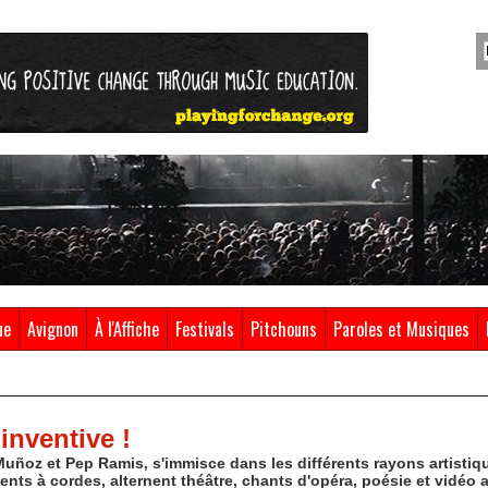
ue
Avignon
À l'Affiche
Festivals
Pitchouns
Paroles et Musiques
inventive !
uñoz et Pep Ramis, s'immisce dans les différents rayons artistiqu
nts à cordes, alternent théâtre, chants d'opéra, poésie et vidéo 