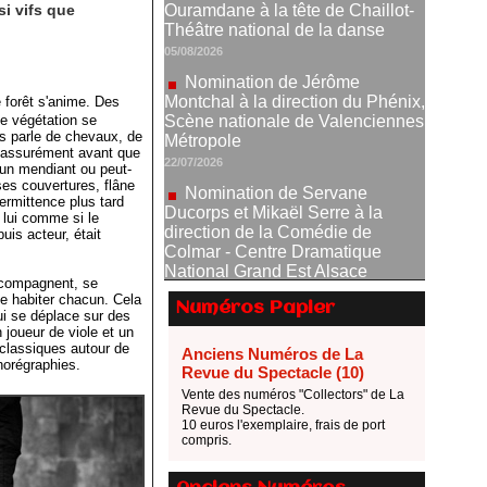
si vifs que
Nomination de Jérôme
Montchal à la direction du Phénix,
Scène nationale de Valenciennes
Métropole
22/07/2026
 forêt s'anime. Des
ne végétation se
Nomination de Servane
is parle de chevaux, de
Ducorps et Mikaël Serre à la
 assurément avant que
direction de la Comédie de
 un mendiant ou peut-
Colmar - Centre Dramatique
ses couvertures, flâne
National Grand Est Alsace
ermittence plus tard
 lui comme si le
07/07/2026
uis acteur, était
Thomas Jolly et Laëtitia
Guédon nommés à la direction du
ccompagnent, se
TNP
le habiter chacun. Cela
Numéros Papier
02/07/2026
i se déplace sur des
 joueur de viole et un
Fonds SACD Théâtre : les
 classiques autour de
Anciens Numéros de La
lauréats 2026
horégraphies.
Revue du Spectacle (10)
23/06/2026
Vente des numéros "Collectors" de La
Revue du Spectacle.
Dispositif ARTCENA Écrire
10 euros l'exemplaire, frais de port
pour le cirque, les lauréats 2026 !
compris.
20/06/2026
Le palmarès des prix SACD