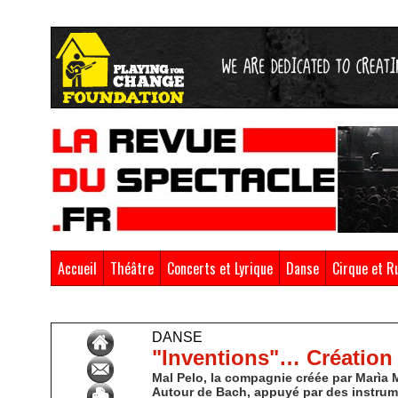
Accueil
Théâtre
Concerts et Lyrique
Danse
Cirque et R
Accueil
>
Danse
DANSE
"Inventions"… Création 
Mal Pelo, la compagnie créée par Marìa M
Autour de Bach, appuyé par des instrume