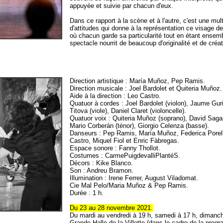
appuyée et suivie par chacun d'eux.
Dans ce rapport à la scène et à l'autre, c'est une mul
d'attitudes qui donne à la représentation ce visage de 
où chacun garde sa particularité tout en étant ensem
spectacle nourrit de beaucoup d'originalité et de créati
Direction artistique : María Muñoz, Pep Ramis.
Direction musicale : Joel Bardolet et Quiteria Muñoz.
Aide à la direction : Leo Castro.
Quatuor à cordes : Joel Bardolet (violon), Jaume Gur
Titova (viole), Daniel Claret (violoncelle).
Quatuor voix : Quiteria Muñoz (soprano), David Sagas
Mario Corberán (ténor), Giorgio Celenza (basse).
Danseurs : Pep Ramis, María Muñoz, Federica Porel
Castro, Miquel Fiol et Enric Fàbregas.
Espace sonore : Fanny Thollot.
Costumes : CarmePuigdevalliPlantéS.
Décors : Kike Blanco.
Son : Andreu Bramon.
Illumination : Irene Ferrer, August Viladomat.
Cie Mal Pelo/Maria Muñoz & Pep Ramis.
Durée : 1 h.
Du 23 au 28 novembre 2021.
Du mardi au vendredi à 19 h, samedi à 17 h, dimanch
Grande Halle de la Villette (dans le cadre de la prog