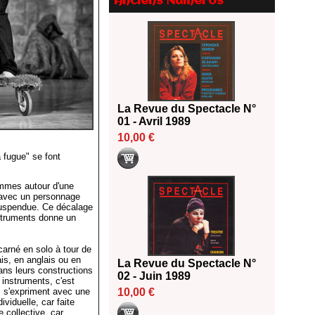
Anciens Numéros
2026
18/06/2026
Les 10 lauréats du Fonds
Grandes Formes Théâtre 2026
SACD
13/06/2026
Nomination de Nathalie
La Revue du Spectacle N°
Garraud et Olivier Saccomano à
01 - Avril 1989
la direction du Théâtre de
10,00 €
Gennevilliers - CDN
 fugue" se font
13/06/2026
Dispositif SACD Auteurs
ammes autour d'une
d'espaces : les lauréats 2026
o avec un personnage
18/03/2026
suspendue. Ce décalage
instruments donne un
ncarné en solo à tour de
ais, en anglais ou en
La Revue du Spectacle N°
ans leurs constructions
02 - Juin 1989
instruments, c'est
ui s'expriment avec une
10,00 €
ividuelle, car faite
 collective, car