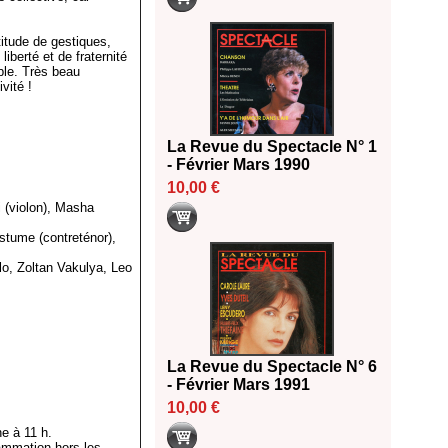
titude de gestiques,
liberté et de fraternité
ble. Très beau
vité !
La Revue du Spectacle N° 1
- Février Mars 1990
10,00 €
i (violon), Masha
tume (contreténor),
lo, Zoltan Vakulya, Leo
La Revue du Spectacle N° 6
- Février Mars 1991
10,00 €
e à 11 h.
rammation hors les