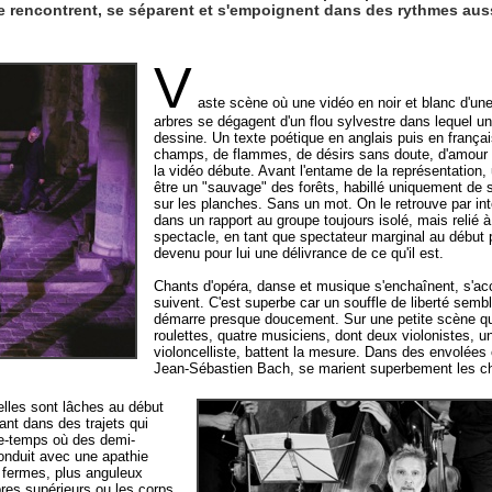
se rencontrent, se séparent et s'empoignent dans des rythmes aus
V
aste scène où une vidéo en noir et blanc d'une
arbres se dégagent d'un flou sylvestre dans lequel u
dessine. Un texte poétique en anglais puis en frança
champs, de flammes, de désirs sans doute, d'amour
la vidéo débute. Avant l'entame de la représentation,
être un "sauvage" des forêts, habillé uniquement de 
sur les planches. Sans un mot. On le retrouve par int
dans un rapport au groupe toujours isolé, mais relié à
spectacle, en tant que spectateur marginal au début p
devenu pour lui une délivrance de ce qu'il est.
Chants d'opéra, danse et musique s'enchaînent, s'a
suivent. C'est superbe car un souffle de liberté semb
démarre presque doucement. Sur une petite scène qu
roulettes, quatre musiciens, dont deux violonistes, un
violoncelliste, battent la mesure. Dans des envolées
Jean-Sébastien Bach, se marient superbement les c
elles sont lâches au début
t dans des trajets qui
e-temps où des demi-
conduit avec une apathie
 fermes, plus anguleux
res supérieurs ou les corps