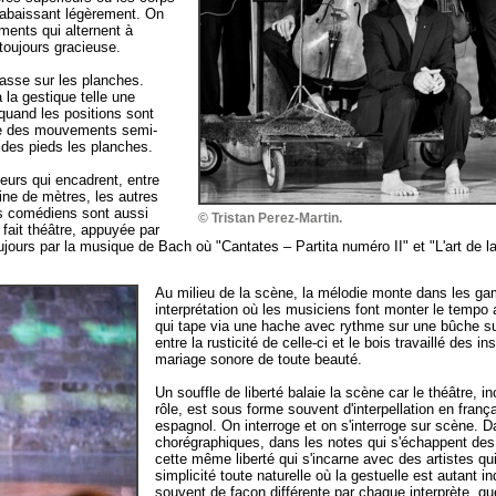
s'abaissant légèrement. On
ments qui alternent à
toujours gracieuse.
passe sur les planches.
la gestique telle une
 quand les positions sont
ire des mouvements semi-
 des pieds les planches.
eurs qui encadrent, entre
ine de mètres, les autres
es comédiens sont aussi
© Tristan Perez-Martin.
fait théâtre, appuyée par
urs par la musique de Bach où "Cantates – Partita numéro II" et "L'art de la
Au milieu de la scène, la mélodie monte dans les g
interprétation où les musiciens font monter le temp
qui tape via une hache avec rythme sur une bûche 
entre la rusticité de celle-ci et le bois travaillé des 
mariage sonore de toute beauté.
Un souffle de liberté balaie la scène car le théâtre, i
rôle, est sous forme souvent d'interpellation en franç
espagnol. On interroge et on s'interroge sur scène. D
chorégraphiques, dans les notes qui s'échappent des 
cette même liberté qui s'incarne avec des artistes q
simplicité toute naturelle où la gestuelle est autant ind
souvent de façon différente par chaque interprète, que