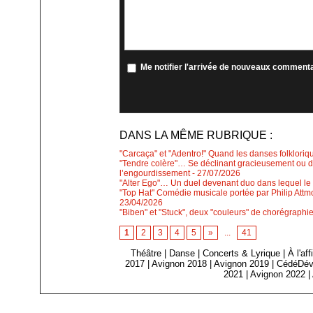
Me notifier l'arrivée de nouveaux comment
DANS LA MÊME RUBRIQUE :
"Carcaça" et "Adentro!" Quand les danses folkloriqu
"Tendre colère"… Se déclinant gracieusement ou de
l’engourdissement
- 27/07/2026
"Alter Ego"… Un duel devenant duo dans lequel le 
"Top Hat" Comédie musicale portée par Philip Attm
23/04/2026
"Biben" et "Stuck", deux "couleurs" de chorégraph
1
2
3
4
5
»
...
41
Théâtre
|
Danse
|
Concerts & Lyrique
|
À l'af
2017
|
Avignon 2018
|
Avignon 2019
|
CédéDév
2021
|
Avignon 2022
|