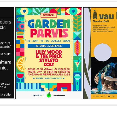
étiers
ck,
sse aux
Hasards"
 la suite
étiers
nie,
sse aux
ion &
 la suite