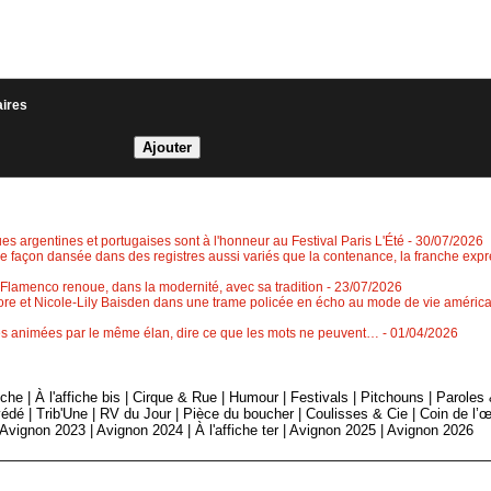
aires
es argentines et portugaises sont à l'honneur au Festival Paris L'Été
- 30/07/2026
 façon dansée dans des registres aussi variés que la contenance, la franche expre
Flamenco renoue, dans la modernité, avec sa tradition
- 23/07/2026
ore et Nicole-Lily Baisden dans une trame policée en écho au mode de vie américa
ies animées par le même élan, dire ce que les mots ne peuvent…
- 01/04/2026
fiche
|
À l'affiche bis
|
Cirque & Rue
|
Humour
|
Festivals
|
Pitchouns
|
Paroles
édé
|
Trib'Une
|
RV du Jour
|
Pièce du boucher
|
Coulisses & Cie
|
Coin de l’œ
Avignon 2023
|
Avignon 2024
|
À l'affiche ter
|
Avignon 2025
|
Avignon 2026