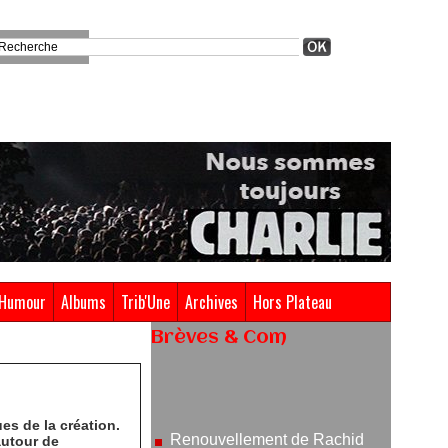
Humour
Albums
Trib'Une
Archives
Hors Plateau
Brèves & Com
Renouvellement de Rachid
Ouramdane à la tête de Chaillot-
Théâtre national de la danse
es de la création.
05/08/2026
autour de