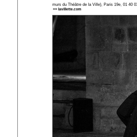
murs du Théâtre de la Ville), Paris 19e, 01 40 0
>> lavillette.com