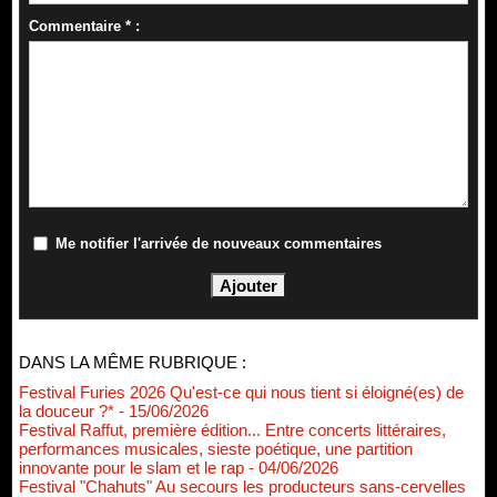
Commentaire * :
Me notifier l'arrivée de nouveaux commentaires
DANS LA MÊME RUBRIQUE :
Festival Furies 2026 Qu'est-ce qui nous tient si éloigné(es) de
la douceur ?*
- 15/06/2026
Festival Raffut, première édition... Entre concerts littéraires,
performances musicales, sieste poétique, une partition
innovante pour le slam et le rap
- 04/06/2026
Festival "Chahuts" Au secours les producteurs sans-cervelles