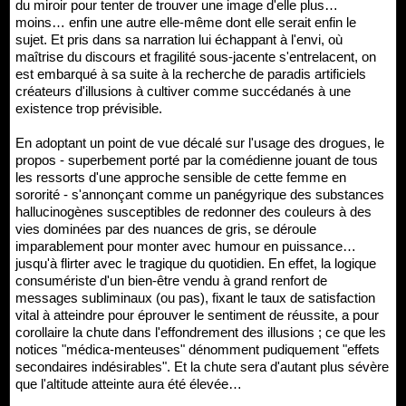
du miroir pour tenter de trouver une image d'elle plus…
moins… enfin une autre elle-même dont elle serait enfin le
sujet. Et pris dans sa narration lui échappant à l'envi, où
maîtrise du discours et fragilité sous-jacente s'entrelacent, on
est embarqué à sa suite à la recherche de paradis artificiels
créateurs d'illusions à cultiver comme succédanés à une
existence trop prévisible.
En adoptant un point de vue décalé sur l'usage des drogues, le
propos - superbement porté par la comédienne jouant de tous
les ressorts d'une approche sensible de cette femme en
sororité - s'annonçant comme un panégyrique des substances
hallucinogènes susceptibles de redonner des couleurs à des
vies dominées par des nuances de gris, se déroule
imparablement pour monter avec humour en puissance…
jusqu'à flirter avec le tragique du quotidien. En effet, la logique
consumériste d'un bien-être vendu à grand renfort de
messages subliminaux (ou pas), fixant le taux de satisfaction
vital à atteindre pour éprouver le sentiment de réussite, a pour
corollaire la chute dans l'effondrement des illusions ; ce que les
notices "médica-menteuses" dénomment pudiquement "effets
secondaires indésirables". Et la chute sera d'autant plus sévère
que l'altitude atteinte aura été élevée…