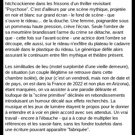
hitchcockienne dans les frissons d'un thriller revisitant
"Psychose". C'est d'ailleurs par une scène mythique, projetée
en noir et blanc sur grand écran - le fond de scène - que
s'ouvre le rideau… de la douche. Une femme, poignardée sous
un pommeau haute pression, crève l'écran. Seule l'ombre de
sa meurtrière brandissant l'arme du crime se détache, avant
que - cette fois sur l'avant-scène - une actrice dont l'ombre se
découpe, elle aussi, sur le rideau n'exfiltre du plateau le cadavre
enroulé dans le plastique du rideau. Le générique défile alors
assurant le continuum entre film mythique et théâtre présent.
Les similitudes de lieu (motel surplombé d'une vieille demeure),
de situation (un couple illégitime se retrouve dans cette
chambre isolée), de jour (c'est un vendredi, mais non de date et
de pays, on est dans la France de 2022 et non plus en Arizona),
étant marquées, on va assister à une parodie délirante et
loufoque de la "scène primitive" déclinée en rebondissements
introduisant un humour décalé aux effets recherchés. La
musique et les jeux de lumière étayent le propos pour le donner
à entendre et à voir en plein accord avec ses attendus. Un vrai
travail - encore à l'ébauche - qui a à cœur de multiplier les
références et les savoir-faire, sans les fondre toutefois dans
une écriture pouvant apparaître "fabriquée".