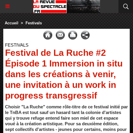
Accueil
>
Festivals
FESTIVALS
Festival de La Ruche #2
Épisode 1 Immersion in situ
dans les créations à venir,
une invitation à un work in
progress transgressif
Choisir "La Ruche" comme rôle-titre de ce festival initié par
le TnBA est tout sauf un hasard tant la colonie d'artistes
qui y trouve refuge entend faire son miel de cet espace
voué à la création artistique. Pour sa deuxième édition,
sept collectifs d'artistes - jeunes pour certains, moins pour