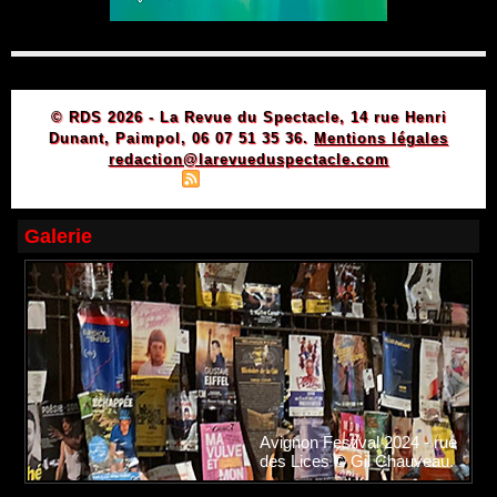
© RDS 2026 - La Revue du Spectacle, 14 rue Henri
Dunant, Paimpol, 06 07 51 35 36.
Mentions légales
redaction@larevueduspectacle.com
|
|
Plan du site
Syndication
Powered by WM
Galerie
Avignon Festival 2024 - rue
des Lices © Gil Chauveau.