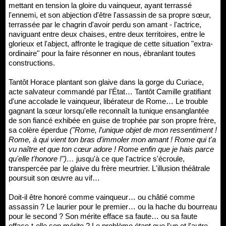
mettant en tension la gloire du vainqueur, ayant terrassé
l'ennemi, et son abjection d'être l'assassin de sa propre sœur,
terrassée par le chagrin d'avoir perdu son amant - l'actrice,
naviguant entre deux chaises, entre deux territoires, entre le
glorieux et l'abject, affronte le tragique de cette situation "extra-
ordinaire" pour la faire résonner en nous, ébranlant toutes
constructions.
Tantôt Horace plantant son glaive dans la gorge du Curiace,
acte salvateur commandé par l'État… Tantôt Camille gratifiant
d'une accolade le vainqueur, libérateur de Rome… Le trouble
gagnant la sœur lorsqu'elle reconnaît la tunique ensanglantée
de son fiancé exhibée en guise de trophée par son propre frère,
sa colère éperdue
("Rome, l'unique objet de mon ressentiment !
Rome, à qui vient ton bras d'immoler mon amant ! Rome qui t'a
vu naître et que ton cœur adore ! Rome enfin que je hais parce
qu'elle t'honore !")…
jusqu'à ce que l'actrice s'écroule,
transpercée par le glaive du frère meurtrier. L'illusion théâtrale
poursuit son œuvre au vif…
Doit-il être honoré comme vainqueur… ou châtié comme
assassin ? Le laurier pour le premier… ou la hache du bourreau
pour le second ? Son mérite efface sa faute… ou sa faute
efface-t-elle son mérite ? Le problème étant que l'un et l'autre