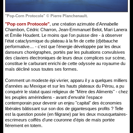
"Pop-Corn Protocole" © Pierre Planchenault.
"Pop corn Protocole"
, une création azimutée d'Annabelle
Chambon, Cédric Charron, Jean-Emmanuel Belot, Mari Lanera
et Émilie Houdent. Le moins que l'on puisse dire - à observer
l'état cataclysmique du plateau à la fin de cette (d)ébauche
performative… - c'est que l'énergie développée par les deux
danseurs chorégraphes, portés par les pulsations convulsives
des claviers électroniques de leurs deux complices sur scène,
constitue le carburant enrichi de cette odyssée au royaume du
maïs décliné sous toutes ses formes.
Comment un modeste épi vivrier, apparu il y a quelques milliers
d'années au Mexique et sur les hauts plateaux du Pérou, a pu
conquérir le statut quasi religieux de "Mère des Aliments" - chez
les peuples amérindiens - avant d'envahir l'espace
contemporain pour devenir un enjeu "capital" des économies
libérales bâtissant sur son dos de gigantesques profits ? Telle
est la question posée (en filigrane) par les deux mousquetaires-
escrimeurs coiffés d'une couronne d'épis de maïs portée
fièrement en totem.