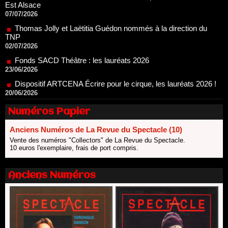
02/07/2026
Fonds SACD Théâtre : les lauréats 2026
23/06/2026
Dispositif ARTCENA Écrire pour le cirque, les lauréats 2026 !
20/06/2026
Le palmarès des prix SACD 2026
18/06/2026
Les 10 lauréats du Fonds Grandes Formes Théâtre 2026
SACD
13/06/2026
Numéros Papier
Nomination de Nathalie Garraud et Olivier Saccomano à la
direction du Théâtre de Gennevilliers - CDN
Anciens Numéros de La Revue du Spectacle (10)
13/06/2026
Vente des numéros "Collectors" de La Revue du Spectacle.
10 euros l'exemplaire, frais de port compris.
Dispositif SACD Auteurs d'espaces : les lauréats 2026
18/03/2026
Anciens Numéros