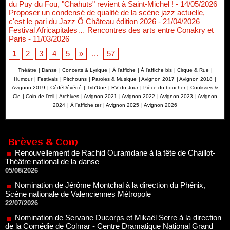
du Puy du Fou, "Chahuts" revient à Saint-Michel !
- 14/05/2026
Proposer un condensé de qualité de la scène jazz actuelle,
c'est le pari du Jazz Ô Château édition 2026
- 21/04/2026
Festival Africapitales… Rencontres des arts entre Conakry et
Paris
- 11/03/2026
1
2
3
4
5
»
...
57
Théâtre
|
Danse
|
Concerts & Lyrique
|
À l'affiche
|
À l'affiche bis
|
Cirque & Rue
|
Humour
|
Festivals
|
Pitchouns
|
Paroles & Musique
|
Avignon 2017
|
Avignon 2018
|
Avignon 2019
|
CédéDévédé
|
Trib'Une
|
RV du Jour
|
Pièce du boucher
|
Coulisses &
Cie
|
Coin de l’œil
|
Archives
|
Avignon 2021
|
Avignon 2022
|
Avignon 2023
|
Avignon
2024
|
À l'affiche ter
|
Avignon 2025
|
Avignon 2026
Renouvellement de Rachid Ouramdane à la tête de Chaillot-
Théâtre national de la danse
05/08/2026
Nomination de Jérôme Montchal à la direction du Phénix,
Brèves & Com
Scène nationale de Valenciennes Métropole
22/07/2026
Nomination de Servane Ducorps et Mikaël Serre à la direction
de la Comédie de Colmar - Centre Dramatique National Grand
Est Alsace
07/07/2026
Thomas Jolly et Laëtitia Guédon nommés à la direction du
TNP