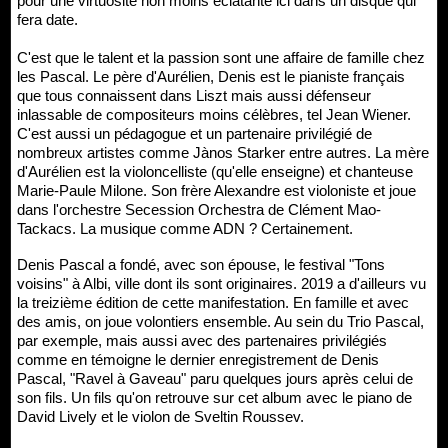
pour une virtuosité non moins éclatante ici dans un disque qui
fera date.
C'est que le talent et la passion sont une affaire de famille chez
les Pascal. Le père d'Aurélien, Denis est le pianiste français
que tous connaissent dans Liszt mais aussi défenseur
inlassable de compositeurs moins célèbres, tel Jean Wiener.
C'est aussi un pédagogue et un partenaire privilégié de
nombreux artistes comme Jànos Starker entre autres. La mère
d'Aurélien est la violoncelliste (qu'elle enseigne) et chanteuse
Marie-Paule Milone. Son frère Alexandre est violoniste et joue
dans l'orchestre Secession Orchestra de Clément Mao-
Tackacs. La musique comme ADN ? Certainement.
Denis Pascal a fondé, avec son épouse, le festival "Tons
voisins" à Albi, ville dont ils sont originaires. 2019 a d'ailleurs vu
la treizième édition de cette manifestation. En famille et avec
des amis, on joue volontiers ensemble. Au sein du Trio Pascal,
par exemple, mais aussi avec des partenaires privilégiés
comme en témoigne le dernier enregistrement de Denis
Pascal, "Ravel à Gaveau" paru quelques jours après celui de
son fils. Un fils qu'on retrouve sur cet album avec le piano de
David Lively et le violon de Sveltin Roussev.