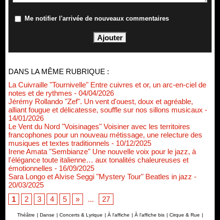
Me notifier l'arrivée de nouveaux commentaires
DANS LA MÊME RUBRIQUE :
La Cuivraille "Tournivelle" Entre cuivres et or, un arc-en-ciel de
notes et de rythmes
- 04/04/2026
Jérémy Rollando "Zef". Un vent d'ouest, doux et agréable,
alliant fougue et délicatesse, souffle sur nos sillons musicaux
-
14/01/2026
Le Vent du Nord "Voisinages" Voisiner avec les territoires
francophones pour un nouveau métissage, une relecture des
musiques et textes traditionnels
- 10/12/2025
Irene Amata "Sembianze" Une nouvelle voix pour le jazz, à
l'élégance toute italienne… aux tonalités chaleureuses et
émotionnelles
- 16/09/2025
Sara Longo et Alvise Seggi "Mystery Tour" Beatles in jazz
-
20/03/2025
1
2
3
4
5
»
...
27
Théâtre
|
Danse
|
Concerts & Lyrique
|
À l'affiche
|
À l'affiche bis
|
Cirque & Rue
|