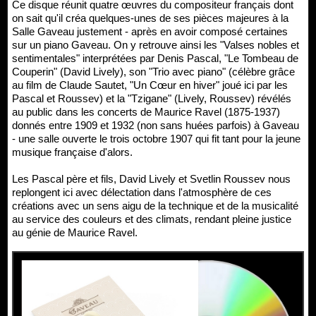
Ce disque réunit quatre œuvres du compositeur français dont
on sait qu'il créa quelques-unes de ses pièces majeures à la
Salle Gaveau justement - après en avoir composé certaines
sur un piano Gaveau. On y retrouve ainsi les "Valses nobles et
sentimentales" interprétées par Denis Pascal, "Le Tombeau de
Couperin" (David Lively), son "Trio avec piano" (célèbre grâce
au film de Claude Sautet, "Un Cœur en hiver" joué ici par les
Pascal et Roussev) et la "Tzigane" (Lively, Roussev) révélés
au public dans les concerts de Maurice Ravel (1875-1937)
donnés entre 1909 et 1932 (non sans huées parfois) à Gaveau
- une salle ouverte le trois octobre 1907 qui fit tant pour la jeune
musique française d'alors.
Les Pascal père et fils, David Lively et Svetlin Roussev nous
replongent ici avec délectation dans l'atmosphère de ces
créations avec un sens aigu de la technique et de la musicalité
au service des couleurs et des climats, rendant pleine justice
au génie de Maurice Ravel.