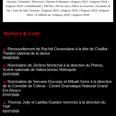
Humour
|
Festivals
|
Pitchouns
|
Paroles & Musique
|
Avignon 2017
|
Avignon 2018
|
Avignon 2019
|
CédéDévédé
|
Trib'Une
|
RV du Jour
|
Pièce du boucher
|
Coulisses &
Cie
|
Coin de l’œil
|
Archives
|
Avignon 2021
|
Avignon 2022
|
Avignon 2023
|
Avignon
2024
|
À l'affiche ter
|
Avignon 2025
|
Avignon 2026
Brèves & Com
Renouvellement de Rachid Ouramdane à la tête de Chaillot-
Théâtre national de la danse
05/08/2026
Nomination de Jérôme Montchal à la direction du Phénix,
Scène nationale de Valenciennes Métropole
22/07/2026
Nomination de Servane Ducorps et Mikaël Serre à la direction
de la Comédie de Colmar - Centre Dramatique National Grand
Est Alsace
07/07/2026
Thomas Jolly et Laëtitia Guédon nommés à la direction du
TNP
02/07/2026
Fonds SACD Théâtre : les lauréats 2026
23/06/2026