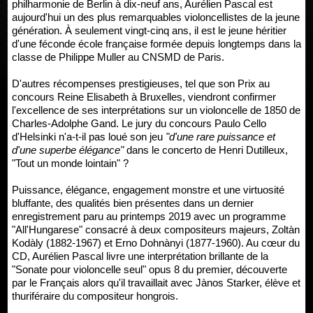
philharmonie de Berlin à dix-neuf ans, Aurélien Pascal est
aujourd'hui un des plus remarquables violoncellistes de la jeune
génération. À seulement vingt-cinq ans, il est le jeune héritier
d'une féconde école française formée depuis longtemps dans la
classe de Philippe Muller au CNSMD de Paris.
D'autres récompenses prestigieuses, tel que son Prix au
concours Reine Elisabeth à Bruxelles, viendront confirmer
l'excellence de ses interprétations sur un violoncelle de 1850 de
Charles-Adolphe Gand. Le jury du concours Paulo Cello
d'Helsinki n'a-t-il pas loué son jeu
"d'une rare puissance et
d'une superbe élégance"
dans le concerto de Henri Dutilleux,
"Tout un monde lointain" ?
Puissance, élégance, engagement monstre et une virtuosité
bluffante, des qualités bien présentes dans un dernier
enregistrement paru au printemps 2019 avec un programme
"All'Hungarese" consacré à deux compositeurs majeurs, Zoltàn
Kodàly (1882-1967) et Erno Dohnànyi (1877-1960). Au cœur du
CD, Aurélien Pascal livre une interprétation brillante de la
"Sonate pour violoncelle seul" opus 8 du premier, découverte
par le Français alors qu'il travaillait avec Jànos Starker, élève et
thuriféraire du compositeur hongrois.