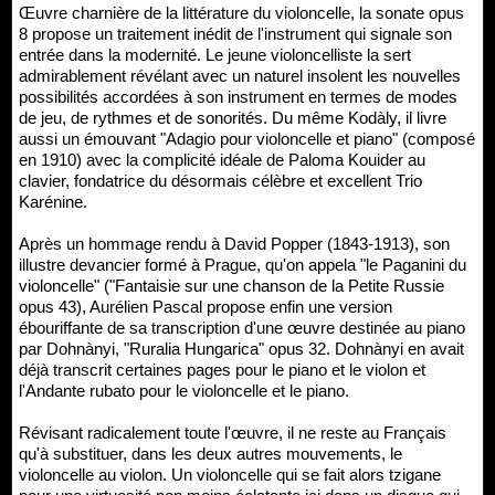
Œuvre charnière de la littérature du violoncelle, la sonate opus
8 propose un traitement inédit de l'instrument qui signale son
entrée dans la modernité. Le jeune violoncelliste la sert
admirablement révélant avec un naturel insolent les nouvelles
possibilités accordées à son instrument en termes de modes
de jeu, de rythmes et de sonorités. Du même Kodàly, il livre
aussi un émouvant "Adagio pour violoncelle et piano" (composé
en 1910) avec la complicité idéale de Paloma Kouider au
clavier, fondatrice du désormais célèbre et excellent Trio
Karénine.
Après un hommage rendu à David Popper (1843-1913), son
illustre devancier formé à Prague, qu'on appela "le Paganini du
violoncelle" ("Fantaisie sur une chanson de la Petite Russie
opus 43), Aurélien Pascal propose enfin une version
ébouriffante de sa transcription d'une œuvre destinée au piano
par Dohnànyi, "Ruralia Hungarica" opus 32. Dohnànyi en avait
déjà transcrit certaines pages pour le piano et le violon et
l'Andante rubato pour le violoncelle et le piano.
Révisant radicalement toute l'œuvre, il ne reste au Français
qu'à substituer, dans les deux autres mouvements, le
violoncelle au violon. Un violoncelle qui se fait alors tzigane