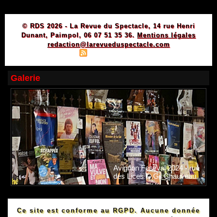
© RDS 2026 - La Revue du Spectacle, 14 rue Henri
Dunant, Paimpol, 06 07 51 35 36.
Mentions légales
redaction@larevueduspectacle.com
|
|
Plan du site
Syndication
Powered by WM
Galerie
Avignon Festival 2024 - rue
des Lices © Gil Chauveau.
Ce site est conforme au RGPD. Aucune donnée