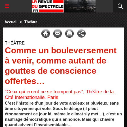
Accueil
>
Théâtre
THÉÂTRE
Comme un bouleversement
à venir, comme autant de
gouttes de conscience
offertes…
"Ceux qui errent ne se trompent pas", Théâtre de la
Cité Internationalle, Paris
C'est l'histoire d'un jour de vote anxieux et pluvieux, sans
âme citoyenne qui vote. Sous le déluge (il pleut
étonnamment ce jour là, même le climat s'y met…), c'est un
naufrage démocratique qui s'annonce. Mais qui chavire
quand advient l'invraisemblable…