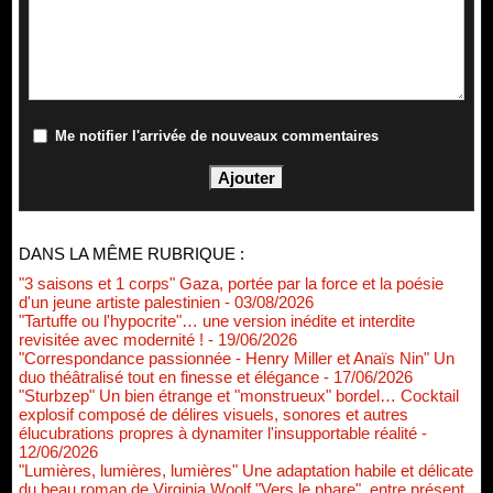
Me notifier l'arrivée de nouveaux commentaires
DANS LA MÊME RUBRIQUE :
"3 saisons et 1 corps" Gaza, portée par la force et la poésie
d'un jeune artiste palestinien
- 03/08/2026
"Tartuffe ou l'hypocrite"… une version inédite et interdite
revisitée avec modernité !
- 19/06/2026
"Correspondance passionnée - Henry Miller et Anaïs Nin" Un
duo théâtralisé tout en finesse et élégance
- 17/06/2026
"Sturbzep" Un bien étrange et "monstrueux" bordel… Cocktail
explosif composé de délires visuels, sonores et autres
élucubrations propres à dynamiter l'insupportable réalité
-
12/06/2026
"Lumières, lumières, lumières" Une adaptation habile et délicate
du beau roman de Virginia Woolf "Vers le phare", entre présent