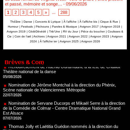
et passé, mémoire et songe…
- 09/06/2026
1
2
3
4
5
»
...
288
Théâtre
|
Danse
|
Concerts & Lyrique
|
À l'affiche
|
À l'affiche bis
|
Cirque & Rue
|
Humour
|
Festivals
|
Pitchouns
|
Paroles & Musique
|
Avignon 2017
|
Avignon 2018
|
Avignon 2019
|
CédéDévédé
|
Trib'Une
|
RV du Jour
|
Pièce du boucher
|
Coulisses &
Cie
|
Coin de l’œil
|
Archives
|
Avignon 2021
|
Avignon 2022
|
Avignon 2023
|
Avignon
2024
|
À l'affiche ter
|
Avignon 2025
|
Avignon 2026
Renouvellement de Rachid Ouramdane à la tête de Chaillot-
Théâtre national de la danse
05/08/2026
Brèves & Com
Nomination de Jérôme Montchal à la direction du Phénix,
Scène nationale de Valenciennes Métropole
22/07/2026
Nomination de Servane Ducorps et Mikaël Serre à la direction
de la Comédie de Colmar - Centre Dramatique National Grand
Est Alsace
07/07/2026
Thomas Jolly et Laëtitia Guédon nommés à la direction du
TNP
02/07/2026
Fonds SACD Théâtre : les lauréats 2026
23/06/2026