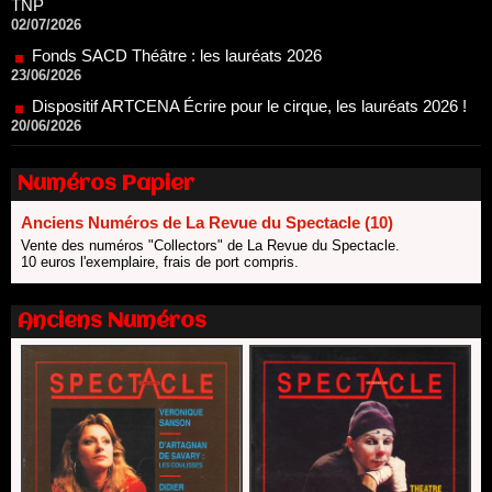
Dispositif ARTCENA Écrire pour le cirque, les lauréats 2026 !
20/06/2026
Le palmarès des prix SACD 2026
18/06/2026
Les 10 lauréats du Fonds Grandes Formes Théâtre 2026
SACD
13/06/2026
Numéros Papier
Nomination de Nathalie Garraud et Olivier Saccomano à la
direction du Théâtre de Gennevilliers - CDN
Anciens Numéros de La Revue du Spectacle (10)
13/06/2026
Vente des numéros "Collectors" de La Revue du Spectacle.
10 euros l'exemplaire, frais de port compris.
Dispositif SACD Auteurs d'espaces : les lauréats 2026
18/03/2026
Anciens Numéros