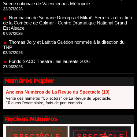
de la Comédie de Colmar - Centre Dramatique National Grand
Est Alsace
07/07/2026
Thomas Jolly et Laëtitia Guédon nommés à la direction du
TNP
02/07/2026
Fonds SACD Théâtre : les lauréats 2026
23/06/2026
Dispositif ARTCENA Écrire pour le cirque, les lauréats 2026 !
20/06/2026
Le palmarès des prix SACD 2026
18/06/2026
Numéros Papier
Les 10 lauréats du Fonds Grandes Formes Théâtre 2026
SACD
Anciens Numéros de La Revue du Spectacle (10)
13/06/2026
Vente des numéros "Collectors" de La Revue du Spectacle.
Nomination de Nathalie Garraud et Olivier Saccomano à la
10 euros l'exemplaire, frais de port compris.
direction du Théâtre de Gennevilliers - CDN
13/06/2026
Anciens Numéros
Dispositif SACD Auteurs d'espaces : les lauréats 2026
18/03/2026