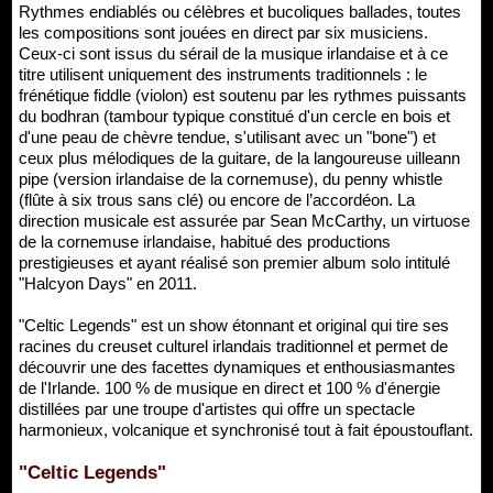
Rythmes endiablés ou célèbres et bucoliques ballades, toutes
les compositions sont jouées en direct par six musiciens.
Ceux-ci sont issus du sérail de la musique irlandaise et à ce
titre utilisent uniquement des instruments traditionnels : le
frénétique fiddle (violon) est soutenu par les rythmes puissants
du bodhran (tambour typique constitué d'un cercle en bois et
d'une peau de chèvre tendue, s'utilisant avec un "bone") et
ceux plus mélodiques de la guitare, de la langoureuse uilleann
pipe (version irlandaise de la cornemuse), du penny whistle
(flûte à six trous sans clé) ou encore de l’accordéon. La
direction musicale est assurée par Sean McCarthy, un virtuose
de la cornemuse irlandaise, habitué des productions
prestigieuses et ayant réalisé son premier album solo intitulé
"Halcyon Days" en 2011.
"Celtic Legends" est un show étonnant et original qui tire ses
racines du creuset culturel irlandais traditionnel et permet de
découvrir une des facettes dynamiques et enthousiasmantes
de l'Irlande. 100 % de musique en direct et 100 % d'énergie
distillées par une troupe d'artistes qui offre un spectacle
harmonieux, volcanique et synchronisé tout à fait époustouflant.
"Celtic Legends"