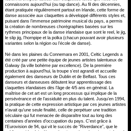
connaissons aujourd'hui (ou tap dance). Au fil des décennies,
étant pratiquée régulièrement partout en Irlande, cette forme de
danse associée aux claquettes a développé différents styles et,
puisant dans l'immense patrimoine musical du pays, a permis
la création de nombreuses chorégraphies basées sur les
rythmes principaux de la danse irlandaise que sont le reel, le jig,
le slip jig, l'hornpipe et la polka (chacun pouvant avoir plusieurs
variantes selon la région ou l'école de danse).
Né dans les plaines du Connemara en 2001, Celtic Legends a
été créé par une petite équipe de jeunes artistes talentueux de
Galway (la ville bohème par excellence). De la première
production à aujourd'hui, la troupe s'est agrandi et accueille
également des danseurs de Dublin et de Belfast. Tous ces
danseurs et danseuses débutent leur apprentissage des
claquettes irlandaises dès l’âge de 4/5 ans en général. La
maîtrise de cet art est un long processus qui implique de la
persévérance et de l’assiduité en plus du talent. Jusqu'en 1994,
la pratique de cette expression artistique par ces jeunes artistes
n’avait qu’une seule finalité, celle de perpétuer une tradition
séculaire qui fut menacée de disparaître tout au long des
centaines d’années d’occupation du pays. C'est grâce à
l'Eurovision de 94, qui vit le succès de "Riverdance", que le