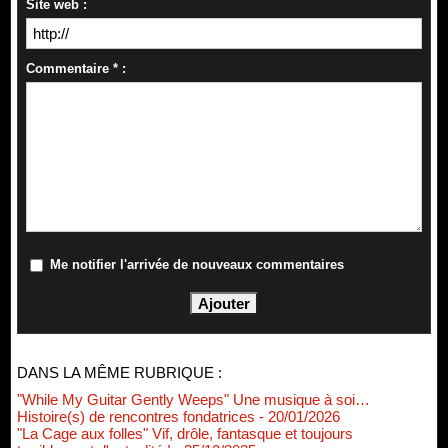
Site web :
Commentaire * :
Me notifier l'arrivée de nouveaux commentaires
DANS LA MÊME RUBRIQUE :
"While My Guitar Gently Weeps" Une musique à soi…
Histoire(s) de rencontres fondatrices
- 20/01/2026
"La Cage aux folles" Vif, drôle, fantasque et toujours