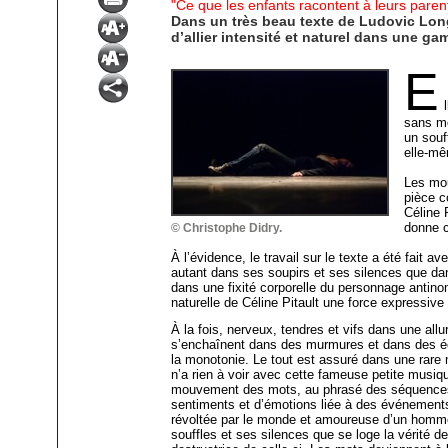
"Ce que les enfants racontent à leurs parent
Dans un très beau texte de Ludovic Longe
d’allier intensité et naturel dans une g
E
sans mo
un souf
elle-m
Les mou
pièce c
Céline 
donne c
© Christophe Didry.
À l’évidence, le travail sur le texte a été fait 
autant dans ses soupirs et ses silences que dan
dans une fixité corporelle du personnage antinom
naturelle de Céline Pitault une force expressive 
À la fois, nerveux, tendres et vifs dans une all
s’enchaînent dans des murmures et dans des écl
la monotonie. Le tout est assuré dans une rare 
n’a rien à voir avec cette fameuse petite musiqu
mouvement des mots, au phrasé des séquences e
sentiments et d’émotions liée à des événements
révoltée par le monde et amoureuse d’un homme 
souffles et ses silences que se loge la vérité 