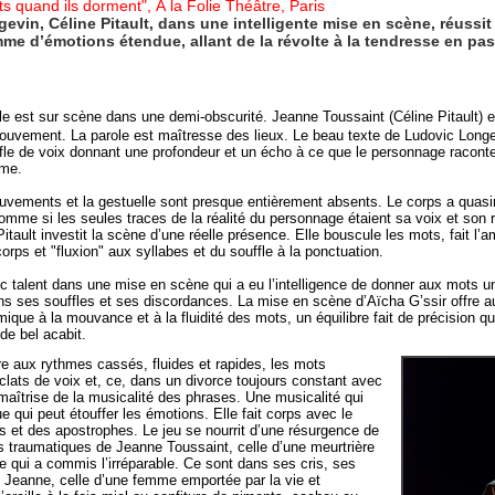
s quand ils dorment", À la Folie Théâtre, Paris
vin, Céline Pitault, dans une intelligente mise en scène, réussit 
amme d’émotions étendue, allant de la révolte à la tendresse en pas
lle est sur scène dans une demi-obscurité. Jeanne Toussaint (Céline Pitault) 
uvement. La parole est maîtresse des lieux. Le beau texte de Ludovic Longeli
fle de voix donnant une profondeur et un écho à ce que le personnage raconte
ême.
vements et la gestuelle sont presque entièrement absents. Le corps a quasi
omme si les seules traces de la réalité du personnage étaient sa voix et son r
Pitault investit la scène d’une réelle présence. Elle bouscule les mots, fait l
orps et "fluxion" aux syllabes et du souffle à la ponctuation.
avec talent dans une mise en scène qui a eu l’intelligence de donner aux mots u
s ses souffles et ses discordances. La mise en scène d’Aïcha G’ssir offre au
ique à la mouvance et à la fluidité des mots, un équilibre fait de précision q
de bel acabit.
ure aux rythmes cassés, fluides et rapides, les mots
ats de voix et, ce, dans un divorce toujours constant avec
maîtrise de la musicalité des phrases. Une musicalité qui
e qui peut étouffer les émotions. Elle fait corps avec le
t des apostrophes. Le jeu se nourrit d’une résurgence de
 traumatiques de Jeanne Toussaint, celle d’une meurtrière
qui a commis l’irréparable. Ce sont dans ses cris, ses
de Jeanne, celle d’une femme emportée par la vie et