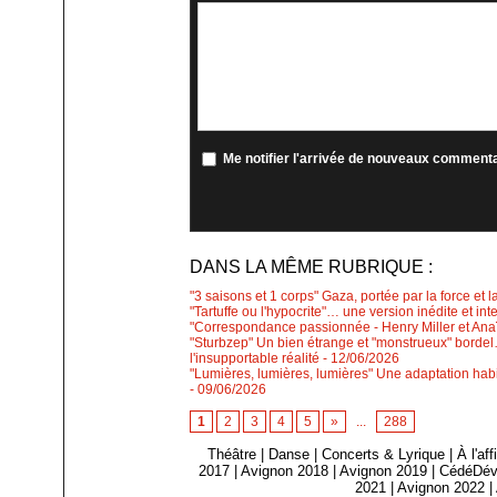
Me notifier l'arrivée de nouveaux comment
DANS LA MÊME RUBRIQUE :
"3 saisons et 1 corps" Gaza, portée par la force et l
"Tartuffe ou l'hypocrite"… une version inédite et int
"Correspondance passionnée - Henry Miller et Anaïs
"Sturbzep" Un bien étrange et "monstrueux" bordel…
l'insupportable réalité
- 12/06/2026
"Lumières, lumières, lumières" Une adaptation habi
- 09/06/2026
1
2
3
4
5
»
...
288
Théâtre
|
Danse
|
Concerts & Lyrique
|
À l'af
2017
|
Avignon 2018
|
Avignon 2019
|
CédéDév
2021
|
Avignon 2022
|