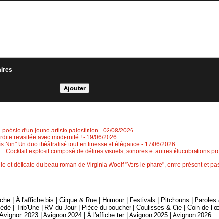
aires
a poésie d'un jeune artiste palestinien
- 03/08/2026
erdite revisitée avec modernité !
- 19/06/2026
 Nin" Un duo théâtralisé tout en finesse et élégance
- 17/06/2026
 Cocktail explosif composé de délires visuels, sonores et autres élucubrations pr
le et délicate du beau roman de Virginia Woolf "Vers le phare", entre présent et 
fiche
|
À l'affiche bis
|
Cirque & Rue
|
Humour
|
Festivals
|
Pitchouns
|
Paroles
édé
|
Trib'Une
|
RV du Jour
|
Pièce du boucher
|
Coulisses & Cie
|
Coin de l’œ
Avignon 2023
|
Avignon 2024
|
À l'affiche ter
|
Avignon 2025
|
Avignon 2026