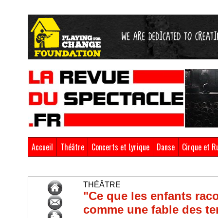
Accueil
Théâtre
Concerts et Lyrique
Danse
Cirque et R
Accueil
>
Théâtre
THÉÂTRE
"Ce que les enfants rac
comme une fable des t