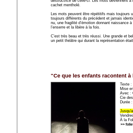
destructrice de celle-ci. Les mots deviennent à l
cachet mentholé.
Les mots peuvent être répétitifs mais toujours 
toujours différents du précédent et jamais iden
nu, une fragilité d’émotion donnant naissance 
l’enserre et la libère à la fois.
C’est très beau et très réussi. Une grande et b
un petit théâtre qui durant la représentation étai
"Ce que les enfants racontent à
Texte :
Mise en
Avec : 
Cie des
Durée :
Jusqu'a
Vendred
À la Fo
>> foli