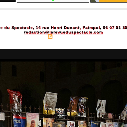
e du Spectacle, 14 rue Henri Dunant, Paimpol, 06 07 51 3
redaction@larevueduspectacle.com
Plan du site
|
Syndication
|
Powered by WM