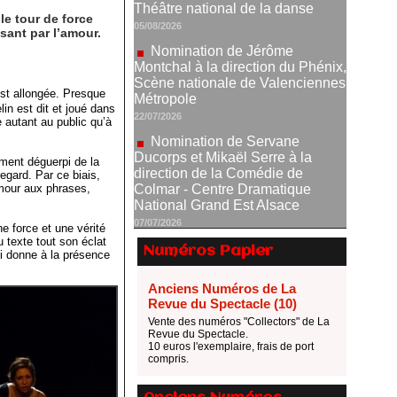
Montchal à la direction du Phénix,
le tour de force
Scène nationale de Valenciennes
sant par l’amour.
Métropole
22/07/2026
Nomination de Servane
est allongée. Presque
Ducorps et Mikaël Serre à la
n est dit et joué dans
direction de la Comédie de
 autant au public qu’à
Colmar - Centre Dramatique
National Grand Est Alsace
ment déguerpi de la
07/07/2026
egard. Par ce biais,
’amour aux phrases,
Thomas Jolly et Laëtitia
Guédon nommés à la direction du
TNP
ne force et une vérité
02/07/2026
 texte tout son éclat
Numéros Papier
ui donne à la présence
Fonds SACD Théâtre : les
lauréats 2026
Anciens Numéros de La
23/06/2026
Revue du Spectacle (10)
Dispositif ARTCENA Écrire
Vente des numéros "Collectors" de La
Revue du Spectacle.
pour le cirque, les lauréats 2026 !
10 euros l'exemplaire, frais de port
20/06/2026
compris.
Le palmarès des prix SACD
2026