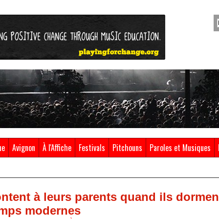
ue
Avignon
À l'Affiche
Festivals
Pitchouns
Paroles et Musiques
ontent à leurs parents quand ils dorm
emps modernes