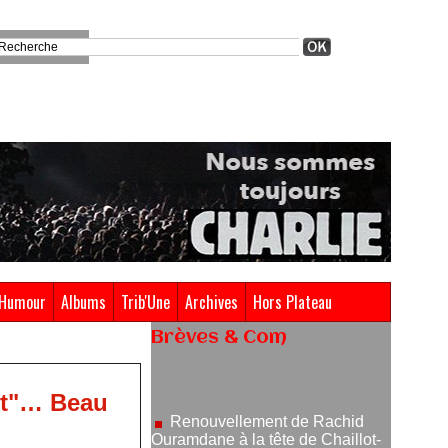
Humour
Albums
Trib'Une
Archives
Hors Plateau
Brèves & Com
Renouvellement de Rachid
Ouramdane à la tête de Chaillot-
Théâtre national de la danse
ent"… Beau
05/08/2026
Nomination de Jérôme