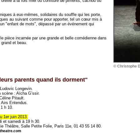
’oreille à la fois miel ou confiture de piments, cachou ou
uniques à eux-mêmes, solidaires du souffle qui les porte,
tiques au suivant comme pour apporter, tel un cœur mis à
à un "enfant de mots", dépassé par un événement qui
elle pièce incarnée par une grande et belle comédienne dans
t grand et beau.
© Christophe D
 leurs parents quand ils dorment"
 Ludovic Longevin.
 scène : Aïcha G’ssir.
Céline Pitault.
 Airs Entendus.
 1 h 10.
u 1er juin 2013.
i et samedi à 19 h 30.
lie Théâtre, Salle Petite Folie, Paris 11e, 01 43 55 14 80.
etheatre.com