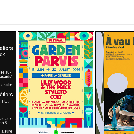
étiers
ck,
sse aux
Hasards"
 la suite
étiers
nie,
sse aux
ion &
 la suite