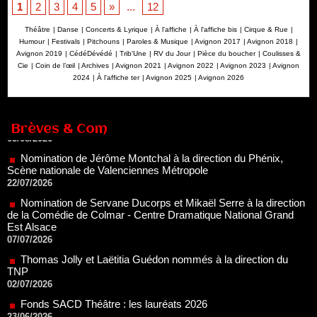
1
2
3
4
5
»
...
12
Théâtre
|
Danse
|
Concerts & Lyrique
|
À l'affiche
|
À l'affiche bis
|
Cirque & Rue
|
Humour
|
Festivals
|
Pitchouns
|
Paroles & Musique
|
Avignon 2017
|
Avignon 2018
|
Avignon 2019
|
CédéDévédé
|
Trib'Une
|
RV du Jour
|
Pièce du boucher
|
Coulisses &
Renouvellement de Rachid Ouramdane à la tête de Chaillot-
Cie
|
Coin de l’œil
|
Archives
|
Avignon 2021
|
Avignon 2022
|
Avignon 2023
|
Avignon
Théâtre national de la danse
2024
|
À l'affiche ter
|
Avignon 2025
|
Avignon 2026
05/08/2026
Nomination de Jérôme Montchal à la direction du Phénix,
Scène nationale de Valenciennes Métropole
Brèves & Com
22/07/2026
Nomination de Servane Ducorps et Mikaël Serre à la direction
de la Comédie de Colmar - Centre Dramatique National Grand
Est Alsace
07/07/2026
Thomas Jolly et Laëtitia Guédon nommés à la direction du
TNP
02/07/2026
Fonds SACD Théâtre : les lauréats 2026
23/06/2026
Dispositif ARTCENA Écrire pour le cirque, les lauréats 2026 !
20/06/2026
Le palmarès des prix SACD 2026