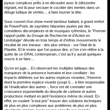
joyeux complices prêts à en découdre avec le (dés)ordre
régnant, est là pour secouer le cocotier des inerties dans un
déluge ludique de vérités… à faire tourner la tête.
Sous couvert d'un show mené tambour battant, à grand renfort
de PowerPoint, de saynètes hilarantes jouées par des
comédiens décomplexés et de musiques rythmées, le "Premier
rapport public du Groupe de Recherche et d'Action en
Limitologie" dévoile en trois temps et d'infinis mouvements le
résultat de ses travaux - des plus sérieux - sur l'état de la
Planète. Et le moins que l'on puisse dire, si l'on s'en réfère à la
quête de ce GRAL contemporain, c'est qu'il y aurait quelques
soucis à se faire…
Qu'on en juge… En observant les multiples tableaux des
marqueurs de la présence humaine et leur corollaire - les
impacts délétères sur les autres espèces vivantes, l'Homme
étant la première espèce vivante (youpi !)… à être responsable
de l'éradication des autres -, force est de constater une
croissance exponentielle du dioxyde de carbone et autres
productions mettant en péril l'existence même du vivant. En
effet, en voulant "à tout prix" trouver des solutions techniques
de plus en plus complexes aux problèmes de plus en plus