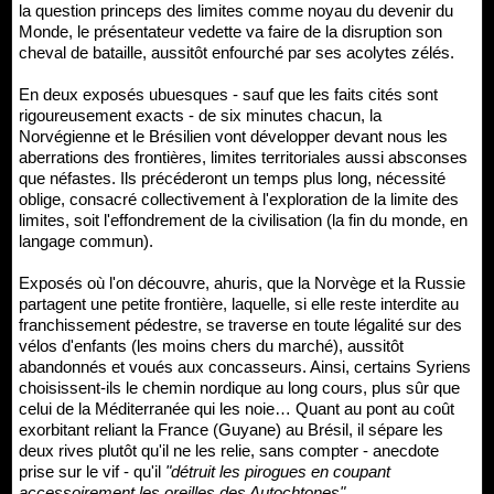
la question princeps des limites comme noyau du devenir du
Monde, le présentateur vedette va faire de la disruption son
cheval de bataille, aussitôt enfourché par ses acolytes zélés.
En deux exposés ubuesques - sauf que les faits cités sont
rigoureusement exacts - de six minutes chacun, la
Norvégienne et le Brésilien vont développer devant nous les
aberrations des frontières, limites territoriales aussi absconses
que néfastes. Ils précéderont un temps plus long, nécessité
oblige, consacré collectivement à l'exploration de la limite des
limites, soit l'effondrement de la civilisation (la fin du monde, en
langage commun).
Exposés où l'on découvre, ahuris, que la Norvège et la Russie
partagent une petite frontière, laquelle, si elle reste interdite au
franchissement pédestre, se traverse en toute légalité sur des
vélos d'enfants (les moins chers du marché), aussitôt
abandonnés et voués aux concasseurs. Ainsi, certains Syriens
choisissent-ils le chemin nordique au long cours, plus sûr que
celui de la Méditerranée qui les noie… Quant au pont au coût
exorbitant reliant la France (Guyane) au Brésil, il sépare les
deux rives plutôt qu'il ne les relie, sans compter - anecdote
prise sur le vif - qu'il
"détruit les pirogues en coupant
accessoirement les oreilles des Autochtones"
.