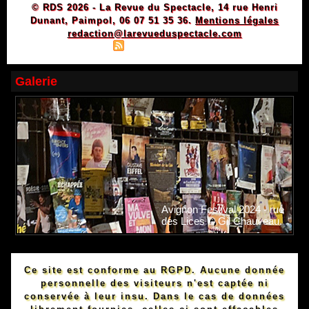
© RDS 2026 - La Revue du Spectacle, 14 rue Henri
Dunant, Paimpol, 06 07 51 35 36.
Mentions légales
redaction@larevueduspectacle.com
|
|
Plan du site
Syndication
Powered by WM
Galerie
Avignon Festival 2024 - rue
des Lices © Gil Chauveau.
Ce site est conforme au RGPD. Aucune donnée
personnelle des visiteurs n'est captée ni
conservée à leur insu. Dans le cas de données