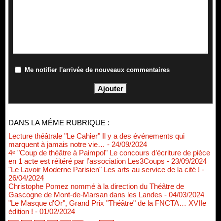
Me notifier l'arrivée de nouveaux commentaires
DANS LA MÊME RUBRIQUE :
Lecture théâtrale "Le Cahier" Il y a des événements qui
marquent à jamais notre vie…
- 24/09/2024
4ᵉ "Coup de théâtre à Paimpol" Le concours d’écriture de pièce
en 1 acte est réitéré par l’association Les3Coups
- 23/09/2024
"Le Lavoir Moderne Parisien" Les arts au service de la cité !
-
26/04/2024
Christophe Pomez nommé à la direction du Théâtre de
Gascogne de Mont-de-Marsan dans les Landes
- 04/03/2024
"Le Masque d'Or", Grand Prix "Théâtre" de la FNCTA… XVIIe
édition !
- 01/02/2024