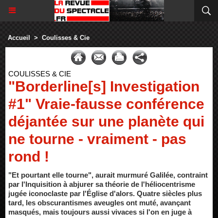
Accueil
>
Coulisses & Cie
COULISSES & CIE
"Borderline[s] Investigation
#1" Vraie-fausse conférence
déjantée sur une planète qui
ne tourne - vraiment - pas
rond !
"Et pourtant elle tourne", aurait murmuré Galilée, contraint
par l'Inquisition à abjurer sa théorie de l'héliocentrisme
jugée iconoclaste par l'Église d'alors. Quatre siècles plus
tard, les obscurantismes aveugles ont muté, avançant
masqués, mais toujours aussi vivaces si l'on en juge à