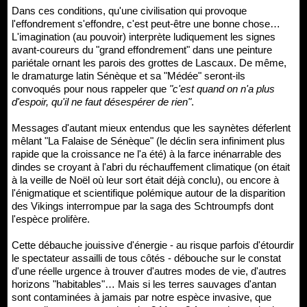
Dans ces conditions, qu'une civilisation qui provoque
l'effondrement s'effondre, c'est peut-être une bonne chose…
L'imagination (au pouvoir) interprète ludiquement les signes
avant-coureurs du "grand effondrement" dans une peinture
pariétale ornant les parois des grottes de Lascaux. De même,
le dramaturge latin Sénèque et sa "Médée" seront-ils
convoqués pour nous rappeler que
"c'est quand on n'a plus
d'espoir, qu'il ne faut désespérer de rien"
.
Messages d'autant mieux entendus que les saynètes déferlent
mêlant "La Falaise de Sénèque" (le déclin sera infiniment plus
rapide que la croissance ne l'a été) à la farce inénarrable des
dindes se croyant à l'abri du réchauffement climatique (on était
à la veille de Noël où leur sort était déjà conclu), ou encore à
l'énigmatique et scientifique polémique autour de la disparition
des Vikings interrompue par la saga des Schtroumpfs dont
l'espèce prolifère.
Cette débauche jouissive d'énergie - au risque parfois d'étourdir
le spectateur assailli de tous côtés - débouche sur le constat
d'une réelle urgence à trouver d'autres modes de vie, d'autres
horizons "habitables"… Mais si les terres sauvages d'antan
sont contaminées à jamais par notre espèce invasive, que