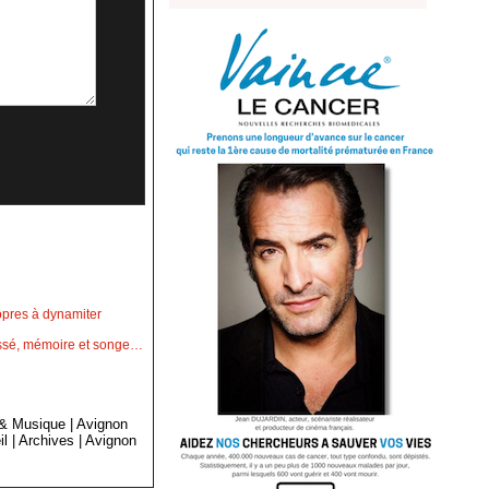
opres à dynamiter
passé, mémoire et songe…
 & Musique
|
Avignon
il
|
Archives
|
Avignon