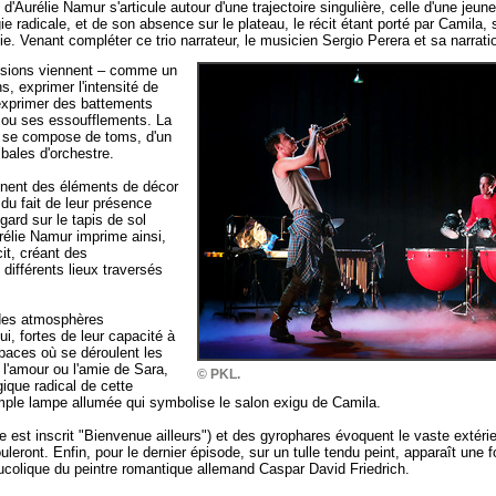
Aurélie Namur s'articule autour d'une trajectoire singulière, celle d'une jeune f
ologie radicale, et de son absence sur le plateau, le récit étant porté par Camila,
e. Venant compléter ce trio narrateur, le musicien Sergio Perera et sa narrati
ssions viennent – comme un
, exprimer l'intensité de
 exprimer des battements
 ou ses essoufflements. La
o se compose de toms, d'un
bales d'orchestre.
nnent des éléments de décor
 du fait de leur présence
ard sur le tapis de sol
urélie Namur imprime ainsi,
it, créant des
 différents lieux traversés
 des atmosphères
i, fortes de leur capacité à
espaces où se déroulent les
 l'amour ou l'amie de Sara,
© PKL.
que radical de cette
imple lampe allumée qui symbolise le salon exigu de Camila.
le est inscrit "Bienvenue ailleurs") et des gyrophares évoquent le vaste exté
leront. Enfin, pour le dernier épisode, sur un tulle tendu peint, apparaît une f
ucolique du peintre romantique allemand Caspar David Friedrich.