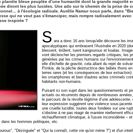
 planète bleue peuplée d’une humanité dont la grande majorité e
e diront les plus lucides. Une ado sur le chemin de la prise de c
onnel… à l'écologie radicale. Aurélie Namur nous parle, dans "Bi
esse qui ne veut pas s'émanciper, mais rompre radicalement avec
se inspirée ?
S
ara a donc 16 ans lorsqu'elle découvre les im
apocalyptiques qui embrasent l'Australie en 2020 (don
blessent, brûlent, tuent kangourous et koalas. Image
vont déclencher les premiers regards critiques, les p
générées par les crimes humains sur l'environnement
elle d'échelle de gravité, cela allant du rejet de solva
Pimkie, de la pêche destructrice des bébés thons en
terres rares (et les conséquences de leur extraction) 
les smartphones et bien d'autres actes criminels cont
habitants non-humains.
Puisant ici son sujet dans les questionnements et p
actuels ou récurrents depuis de nombreuses années,
le parcours de la révolte légitime d’une adolescente, 
leur expression suggèrent une violence sous-jacente r
une cruelle lucidité, toutes deux fondées sur une rup
s'obstine à ne pas réagir de manière réellement effic
réchauffement climatique, à l'usure inconsidérée – e
e dans les hommes politiques, etc.
rous", "Dézinguée" et "Qui la connaît, cette vie qu'on mène ?") et d'un interl