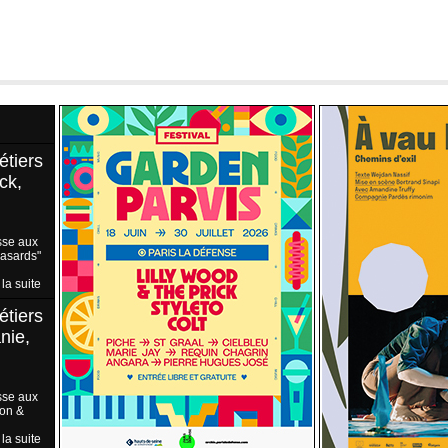
étiers
ck,
sse aux
Hasards"
 la suite
étiers
nie,
sse aux
ion &
 la suite