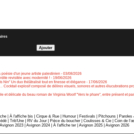
aires
a poésie d'un jeune artiste palestinien
- 03/08/2026
erdite revisitée avec modernité !
- 19/06/2026
 Nin" Un duo théâtralisé tout en finesse et élégance
- 17/06/2026
 Cocktail explosif composé de délires visuels, sonores et autres élucubrations pr
le et délicate du beau roman de Virginia Woolf "Vers le phare", entre présent et 
fiche
|
À l'affiche bis
|
Cirque & Rue
|
Humour
|
Festivals
|
Pitchouns
|
Paroles
édé
|
Trib'Une
|
RV du Jour
|
Pièce du boucher
|
Coulisses & Cie
|
Coin de l’œ
Avignon 2023
|
Avignon 2024
|
À l'affiche ter
|
Avignon 2025
|
Avignon 2026