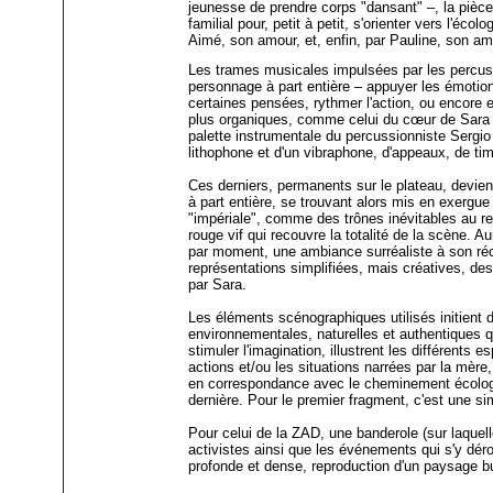
jeunesse de prendre corps "dansant" –, la pièce d'
familial pour, petit à petit, s'orienter vers l'éc
Aimé, son amour, et, enfin, par Pauline, son ami
Les trames musicales impulsées par les percu
personnage à part entière – appuyer les émotions
certaines pensées, rythmer l'action, ou encore
plus organiques, comme celui du cœur de Sara
palette instrumentale du percussionniste Sergi
lithophone et d'un vibraphone, d'appeaux, de tim
Ces derniers, permanents sur le plateau, devie
à part entière, se trouvant alors mis en exergue
"impériale", comme des trônes inévitables au reg
rouge vif qui recouvre la totalité de la scène. A
par moment, une ambiance surréaliste à son réc
représentations simplifiées, mais créatives, des
par Sara.
Les éléments scénographiques utilisés initient
environnementales, naturelles et authentiques qu
stimuler l'imagination, illustrent les différents 
actions et/ou les situations narrées par la mère,
en correspondance avec le cheminement écologi
dernière. Pour le premier fragment, c'est une s
Pour celui de la ZAD, une banderole (sur laquel
activistes ainsi que les événements qui s'y dérou
profonde et dense, reproduction d'un paysage b