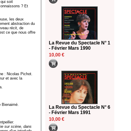
qui soit
 connaissons ? Et
euse, les deux
alement abstraction du
veau récit, de
'est ce que nous offre
La Revue du Spectacle N° 1
- Février Mars 1990
10,00 €
ne : Nicolas Pichot.
ur et avec la
a.
e Bienaimé.
La Revue du Spectacle N° 6
- Février Mars 1991
10,00 €
pellier.
nvie sur scène, dans
emps d'un interlude,