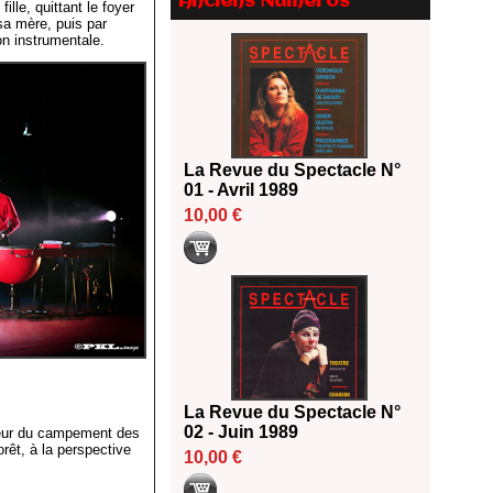
Anciens Numéros
Le palmarès des prix SACD
ille, quittant le foyer
2026
 sa mère, puis par
on instrumentale.
18/06/2026
Les 10 lauréats du Fonds
Grandes Formes Théâtre 2026
SACD
13/06/2026
Nomination de Nathalie
La Revue du Spectacle N°
Garraud et Olivier Saccomano à
01 - Avril 1989
la direction du Théâtre de
10,00 €
Gennevilliers - CDN
13/06/2026
Dispositif SACD Auteurs
d'espaces : les lauréats 2026
18/03/2026
La Revue du Spectacle N°
02 - Juin 1989
rieur du campement des
orêt, à la perspective
10,00 €