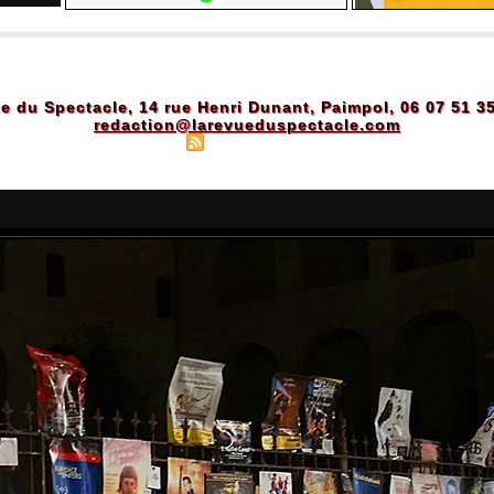
e du Spectacle, 14 rue Henri Dunant, Paimpol, 06 07 51 3
redaction@larevueduspectacle.com
Plan du site
|
Syndication
|
Powered by WM