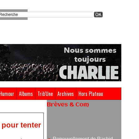
Humour
Albums
Trib'Une
Archives
Hors Plateau
Brèves & Com
Renouvellement de Rachid
Ouramdane à la tête de Chaillot-
 pour tenter
Théâtre national de la danse
05/08/2026