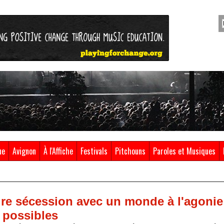
ue
Avignon
À l'Affiche
Festivals
Pitchouns
Paroles et Musiques
ire sécession avec un monde à l'agonie
 possibles