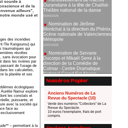
st sourde à
Nomination de Jérôme
onscience et de la
Montchal à la direction du Phénix,
envenue ailleurs",
Scène nationale de Valenciennes
 notre monde usé et
Métropole
22/07/2026
Nomination de Servane
Ducorps et Mikaël Serre à la
ages des incendies
direction de la Comédie de
t l'île Kangourou) qui
Colmar - Centre Dramatique
s traumatiques qui
remières révoltes
National Grand Est Alsace
, sans évocation pour
07/07/2026
nt dans les rivières par
 passant de l'usage de
Thomas Jolly et Laëtitia
dans les calculettes,
Guédon nommés à la direction du
re la planète et ses
TNP
Numéros Papier
02/07/2026
roblèmes écologiques
Fonds SACD Théâtre : les
 Aurélie Namur explore
Anciens Numéros de La
dont les constats et
lauréats 2026
Revue du Spectacle (10)
éelle, puissante, et
23/06/2026
Vente des numéros "Collectors" de La
ture avec la société qui
Revue du Spectacle.
ace face au
Dispositif ARTCENA Écrire
10 euros l'exemplaire, frais de port
t exclusivement
pour le cirque, les lauréats 2026 !
compris.
20/06/2026
ude** – permettant à la