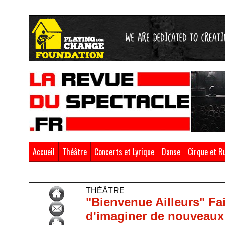
Accueil
Théâtre
Concerts et Lyrique
Danse
Cirque et R
Accueil
>
Théâtre
THÉÂTRE
"Bienvenue Ailleurs" Fa
d'imaginer de nouveaux