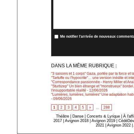
Me notifier l'arrivée de nouveaux comment
DANS LA MÊME RUBRIQUE :
"3 saisons et 1 corps" Gaza, portée par la force et l
"Tartuffe ou l'hypocrite"… une version inédite et int
"Correspondance passionnée - Henry Miller et Anaïs
"Sturbzep" Un bien étrange et "monstrueux" bordel…
l'insupportable réalité
- 12/06/2026
"Lumières, lumières, lumières" Une adaptation habi
- 09/06/2026
1
2
3
4
5
»
...
288
Théâtre
|
Danse
|
Concerts & Lyrique
|
À l'af
2017
|
Avignon 2018
|
Avignon 2019
|
CédéDév
2021
|
Avignon 2022
|