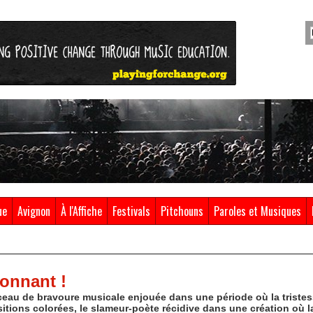
ue
Avignon
À l'Affiche
Festivals
Pitchouns
Paroles et Musiques
onnant !
ceau de bravoure musicale enjouée dans une période où la tristes
ions colorées, le slameur-poète récidive dans une création où la