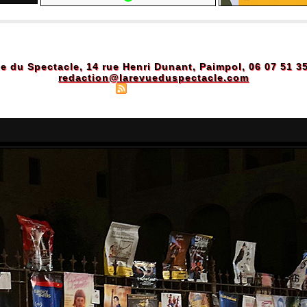
e du Spectacle, 14 rue Henri Dunant, Paimpol, 06 07 51 3
redaction@larevueduspectacle.com
Plan du site
|
Syndication
|
Powered by WM