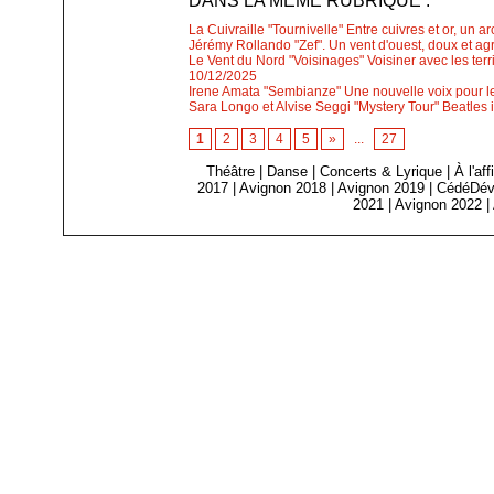
DANS LA MÊME RUBRIQUE :
La Cuivraille "Tournivelle" Entre cuivres et or, un a
Jérémy Rollando "Zef". Un vent d'ouest, doux et agr
Le Vent du Nord "Voisinages" Voisiner avec les ter
10/12/2025
Irene Amata "Sembianze" Une nouvelle voix pour le 
Sara Longo et Alvise Seggi "Mystery Tour" Beatles i
1
2
3
4
5
»
...
27
Théâtre
|
Danse
|
Concerts & Lyrique
|
À l'af
2017
|
Avignon 2018
|
Avignon 2019
|
CédéDév
2021
|
Avignon 2022
|