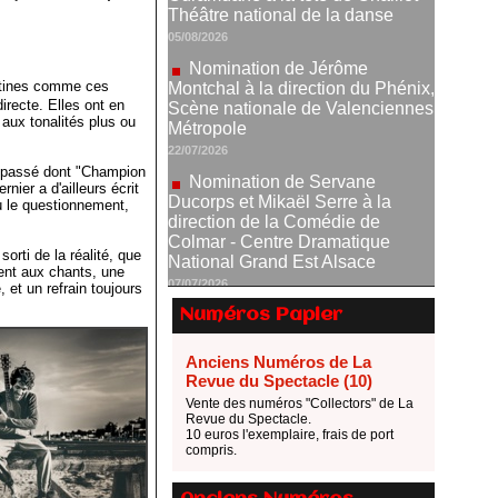
Montchal à la direction du Phénix,
Scène nationale de Valenciennes
Métropole
22/07/2026
antines comme ces
irecte. Elles ont en
Nomination de Servane
 aux tonalités plus ou
Ducorps et Mikaël Serre à la
direction de la Comédie de
Colmar - Centre Dramatique
le passé dont "Champion
National Grand Est Alsace
ier a d'ailleurs écrit
ù le questionnement,
07/07/2026
Thomas Jolly et Laëtitia
orti de la réalité, que
Guédon nommés à la direction du
ent aux chants, une
TNP
 et un refrain toujours
02/07/2026
Numéros Papier
Fonds SACD Théâtre : les
lauréats 2026
Anciens Numéros de La
23/06/2026
Revue du Spectacle (10)
Vente des numéros "Collectors" de La
Dispositif ARTCENA Écrire
Revue du Spectacle.
pour le cirque, les lauréats 2026 !
10 euros l'exemplaire, frais de port
20/06/2026
compris.
Le palmarès des prix SACD