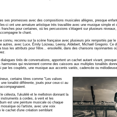
toutes ses promesses avec des compositions musicales allègres, presque enf
es-ci ont une armature artistique très travaillée avec une musique simple et d
 franches pour certaines, où les percussions s'étagent sur plusieurs niveaux,
accompagne le chant.
te connu, reconnu sur la scène française avec plusieurs prix remportés par 
e autres, avec Luce, Émily Loizeau, Leeroy, Aldebert, Michaël Gregorio. Ce dern
a tous les attributs pour l'être… ensoleillé, dans des chansons rayonnantes o
nez.
 dialogues tirés de conversations, apportent un cachet autant vivant, presque s
les harmonies qui reviennent comme des caissons aux multiples tonalités donn
ssi par les couplets, une musique aux accents variés, cadencée ou mélodieuse,
ineux, certains titres comme "Les valses
ne tonalité différente, joués pour ceux-ci au
s accompagnaient.
e célesta, l'ukulélé et le mellotron donnant la
s instruments à cordes, à vent et les
album est une peinture musicale où chaque
 mosaïque où l'artiste, avec une voix
m le cachet d'une création semblant