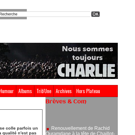
Humour
Albums
Trib'Une
Archives
Hors Plateau
Brèves & Com
Renouvellement de Rachid
Ouramdane à la tête de Chaillot-
Théâtre national de la danse
05/08/2026
se colle parfois un
 qualité n'est pas
Nomination de Jérôme