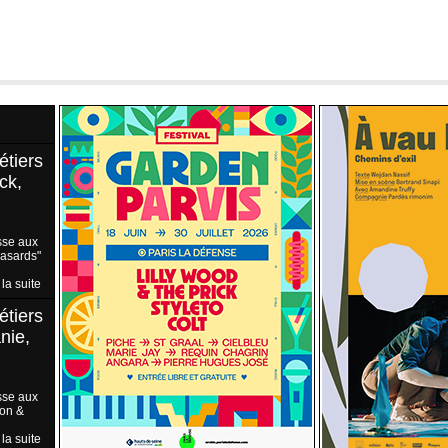
étiers
ck,
sse aux
Hasards"
 la suite
étiers
nie,
sse aux
ion &
 la suite