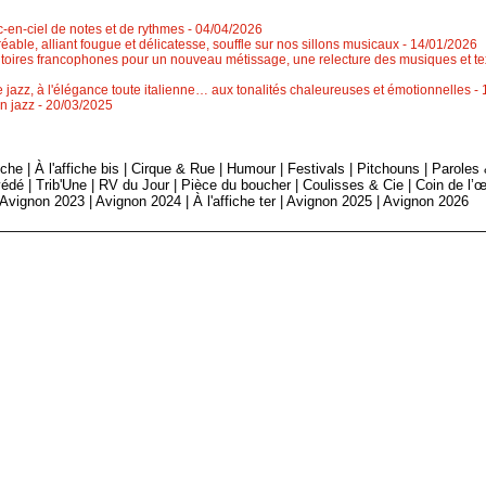
rc-en-ciel de notes et de rythmes
- 04/04/2026
éable, alliant fougue et délicatesse, souffle sur nos sillons musicaux
- 14/01/2026
ritoires francophones pour un nouveau métissage, une relecture des musiques et tex
jazz, à l'élégance toute italienne… aux tonalités chaleureuses et émotionnelles
-
n jazz
- 20/03/2025
fiche
|
À l'affiche bis
|
Cirque & Rue
|
Humour
|
Festivals
|
Pitchouns
|
Paroles
édé
|
Trib'Une
|
RV du Jour
|
Pièce du boucher
|
Coulisses & Cie
|
Coin de l’œ
Avignon 2023
|
Avignon 2024
|
À l'affiche ter
|
Avignon 2025
|
Avignon 2026