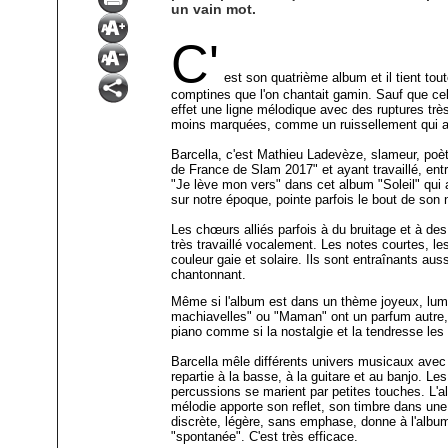
un vain mot.
C'
est son quatrième album et il tient 
comptines que l'on chantait gamin. Sauf que cell
effet une ligne mélodique avec des ruptures très
moins marquées, comme un ruissellement qui 
Barcella, c'est Mathieu Ladevèze, slameur, poè
de France de Slam 2017" et ayant travaillé, entr
"Je lève mon vers" dans cet album "Soleil" qui 
sur notre époque, pointe parfois le bout de son 
Les chœurs alliés parfois à du bruitage et à des
très travaillé vocalement. Les notes courtes, 
couleur gaie et solaire. Ils sont entraînants au
chantonnant.
Même si l'album est dans un thème joyeux, lum
machiavelles" ou "Maman" ont un parfum autre, u
piano comme si la nostalgie et la tendresse le
Barcella mêle différents univers musicaux avec l
repartie à la basse, à la guitare et au banjo. Le
percussions se marient par petites touches. L'
mélodie apporte son reflet, son timbre dans une
discrète, légère, sans emphase, donne à l'albu
"spontanée". C'est très efficace.