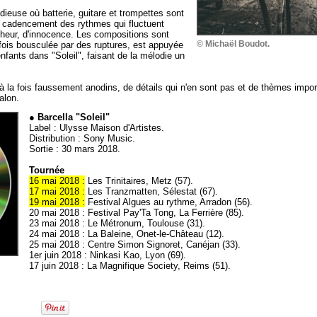
dieuse où batterie, guitare et trompettes sont
le cadencement des rythmes qui fluctuent
nheur, d'innocence. Les compositions sont
© Michaël Boudot.
fois bousculée par des ruptures, est appuyée
fants dans "Soleil", faisant de la mélodie un
à la fois faussement anodins, de détails qui n'en sont pas et de thèmes importa
alon.
● Barcella "Soleil"
Label : Ulysse Maison d'Artistes.
Distribution : Sony Music.
Sortie : 30 mars 2018.
Tournée
16 mai 2018 :
Les Trinitaires, Metz (57).
17 mai 2018 :
Les Tranzmatten, Sélestat (67).
19 mai 2018 :
Festival Algues au rythme, Arradon (56).
20 mai 2018 : Festival Pay'Ta Tong, La Ferrière (85).
23 mai 2018 : Le Métronum, Toulouse (31).
24 mai 2018 : La Baleine, Onet-le-Château (12).
25 mai 2018 : Centre Simon Signoret, Canéjan (33).
1er juin 2018 : Ninkasi Kao, Lyon (69).
17 juin 2018 : La Magnifique Society, Reims (51).