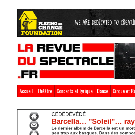
Accueil
Théâtre
Concerts et Lyrique
Danse
Cirque et R
Accueil
>
CédéDévédé
CÉDÉDÉVÉDÉ
Barcella… "Soleil"… ray
Le dernier album de Barcella est un mor
peu trop aux basques. Dans des composit