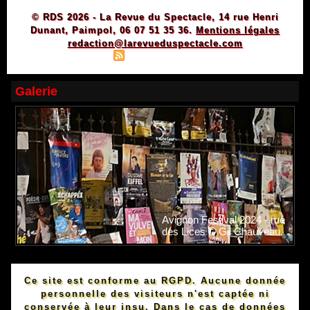
© RDS 2026 - La Revue du Spectacle, 14 rue Henri
Dunant, Paimpol, 06 07 51 35 36.
Mentions légales
redaction@larevueduspectacle.com
|
|
Plan du site
Syndication
Powered by WM
Galerie
Avignon Festival 2024 - rue
des Lices © Gil Chauveau.
Ce site est conforme au RGPD. Aucune donnée
personnelle des visiteurs n'est captée ni
conservée à leur insu. Dans le cas de données