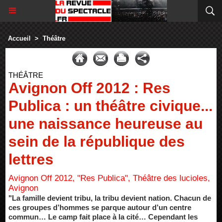
Accueil
>
Théâtre
THÉÂTRE
Avignon Off 2012 : Res
Publica : un théâtre civique...
une naissance heureuse au
sein de la république des
lettres
Avignon Off 2012, "Res Publica", Théâtre des lucioles,
Avignon
"La famille devient tribu, la tribu devient nation. Chacun de
ces groupes d’hommes se parque autour d’un centre
commun… Le camp fait place à la cité… Cependant les