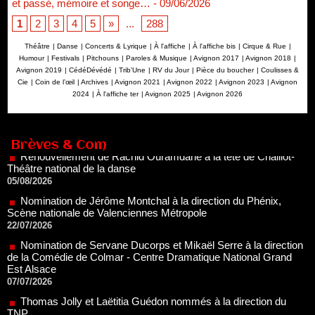
et passé, mémoire et songe…
- 09/06/2026
1
2
3
4
5
»
...
288
Théâtre
|
Danse
|
Concerts & Lyrique
|
À l'affiche
|
À l'affiche bis
|
Cirque & Rue
|
Humour
|
Festivals
|
Pitchouns
|
Paroles & Musique
|
Avignon 2017
|
Avignon 2018
|
Avignon 2019
|
CédéDévédé
|
Trib'Une
|
RV du Jour
|
Pièce du boucher
|
Coulisses &
Cie
|
Coin de l’œil
|
Archives
|
Avignon 2021
|
Avignon 2022
|
Avignon 2023
|
Avignon
2024
|
À l'affiche ter
|
Avignon 2025
|
Avignon 2026
Renouvellement de Rachid Ouramdane à la tête de Chaillot-
Théâtre national de la danse
05/08/2026
Brèves & Com
Nomination de Jérôme Montchal à la direction du Phénix,
Scène nationale de Valenciennes Métropole
22/07/2026
Nomination de Servane Ducorps et Mikaël Serre à la direction
de la Comédie de Colmar - Centre Dramatique National Grand
Est Alsace
07/07/2026
Thomas Jolly et Laëtitia Guédon nommés à la direction du
TNP
02/07/2026
Fonds SACD Théâtre : les lauréats 2026