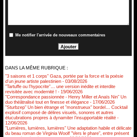
Me notifier l'arrivée de nouveaux commentaires
DANS LA MÊME RUBRIQUE :
"3 saisons et 1 corps" Gaza, portée par la force et la poésie
d'un jeune artiste palestinien
- 03/08/2026
"Tartuffe ou l'hypocrite"… une version inédite et interdite
revisitée avec modernité !
- 19/06/2026
"Correspondance passionnée - Henry Miller et Anaïs Nin" Un
duo théâtralisé tout en finesse et élégance
- 17/06/2026
"Sturbzep" Un bien étrange et "monstrueux" bordel… Cocktail
explosif composé de délires visuels, sonores et autres
élucubrations propres à dynamiter l'insupportable réalité
-
12/06/2026
"Lumières, lumières, lumières" Une adaptation habile et délicate
du beau roman de Virginia Woolf "Vers le phare", entre présent