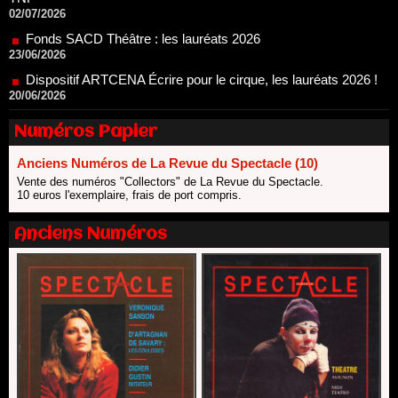
23/06/2026
Dispositif ARTCENA Écrire pour le cirque, les lauréats 2026 !
20/06/2026
Le palmarès des prix SACD 2026
18/06/2026
Les 10 lauréats du Fonds Grandes Formes Théâtre 2026
SACD
Numéros Papier
13/06/2026
Anciens Numéros de La Revue du Spectacle (10)
Nomination de Nathalie Garraud et Olivier Saccomano à la
Vente des numéros "Collectors" de La Revue du Spectacle.
direction du Théâtre de Gennevilliers - CDN
10 euros l'exemplaire, frais de port compris.
13/06/2026
Dispositif SACD Auteurs d'espaces : les lauréats 2026
Anciens Numéros
18/03/2026