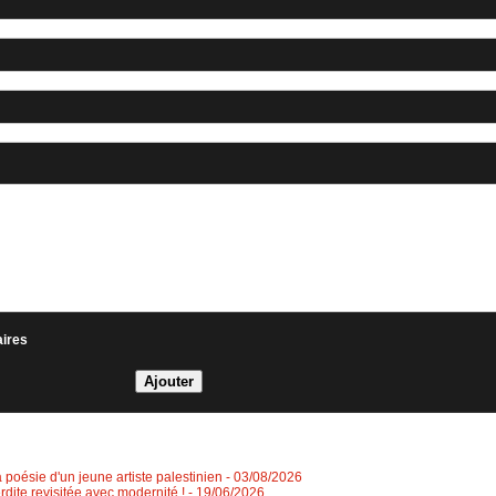
aires
a poésie d'un jeune artiste palestinien
- 03/08/2026
erdite revisitée avec modernité !
- 19/06/2026