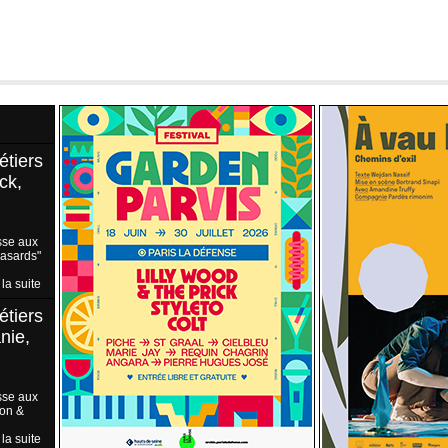
étiers
ck,
sse aux
Hasards"
 la suite
étiers
nie,
sse aux
ion &
 la suite