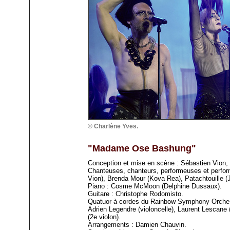
© Charlène Yves.
"Madame Ose Bashung"
Conception et mise en scène : Sébastien Vion, C
Chanteuses, chanteurs, performeuses et perfor
Vion), Brenda Mour (Kova Rea), Patachtouille (J
Piano : Cosme McMoon (Delphine Dussaux).
Guitare : Christophe Rodomisto.
Quatuor à cordes du Rainbow Symphony Orchestra 
Adrien Legendre (violoncelle), Laurent Lescane 
(2e violon).
Arrangements : Damien Chauvin.