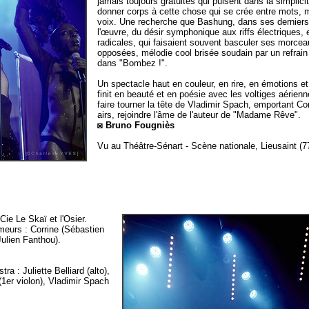
jamais toujours gratuites qui puisent dans la simplici
donner corps à cette chose qui se crée entre mots, 
voix. Une recherche que Bashung, dans ses derniers 
l'œuvre, du désir symphonique aux riffs électriques, 
radicales, qui faisaient souvent basculer ses morc
opposées, mélodie cool brisée soudain par un refra
dans "Bombez !".
Un spectacle haut en couleur, en rire, en émotions 
finit en beauté et en poésie avec les voltiges aérienn
faire tourner la tête de Vladimir Spach, emportant Cor
airs, rejoindre l'âme de l'auteur de "Madame Rêve".
◙ Bruno Fougniès
Vu au Théâtre-Sénart - Scène nationale, Lieusaint (77
ie Le Skaï et l'Osier.
meurs : Corrine (Sébastien
ulien Fanthou).
: Juliette Belliard (alto),
(1er violon), Vladimir Spach