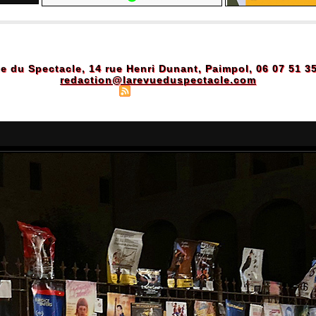
e du Spectacle, 14 rue Henri Dunant, Paimpol, 06 07 51 3
redaction@larevueduspectacle.com
Plan du site
|
Syndication
|
Powered by WM