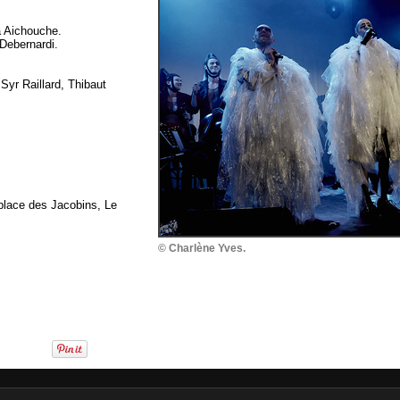
a Aichouche.
 Debernardi.
Syr Raillard, Thibaut
place des Jacobins, Le
© Charlène Yves.