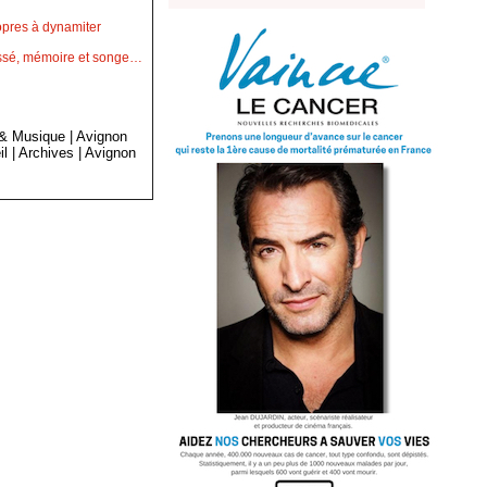
opres à dynamiter
passé, mémoire et songe…
 & Musique
|
Avignon
il
|
Archives
|
Avignon