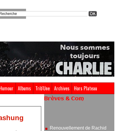
Humour
Albums
Trib'Une
Archives
Hors Plateau
Brèves & Com
Renouvellement de Rachid
Ouramdane à la tête de Chaillot-
Bashung
Théâtre national de la danse
05/08/2026