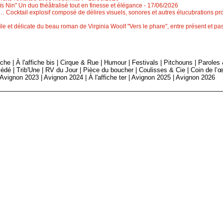
 Nin" Un duo théâtralisé tout en finesse et élégance
- 17/06/2026
 Cocktail explosif composé de délires visuels, sonores et autres élucubrations pr
le et délicate du beau roman de Virginia Woolf "Vers le phare", entre présent et 
fiche
|
À l'affiche bis
|
Cirque & Rue
|
Humour
|
Festivals
|
Pitchouns
|
Paroles
édé
|
Trib'Une
|
RV du Jour
|
Pièce du boucher
|
Coulisses & Cie
|
Coin de l’œ
Avignon 2023
|
Avignon 2024
|
À l'affiche ter
|
Avignon 2025
|
Avignon 2026