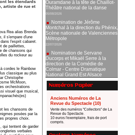
Nomination de Jérôme
sont les étendards
Montchal à la direction du Phénix,
 artiste de rue et
Scène nationale de Valenciennes
Métropole
22/07/2026
Nomination de Servane
ova Rea alias Brenda
Ducorps et Mikaël Serre à la
, il s'empare d'une
dans l'esprit cabaret.
direction de la Comédie de
t de paillettes,
Colmar - Centre Dramatique
ne de chansons qui
National Grand Est Alsace
elles du rockeur au
07/07/2026
Thomas Jolly et Laëtitia
 à cordes le Rainbow
Guédon nommés à la direction du
lus classique au plus
par Christophe
TNP
 Cosme McMoon,
02/07/2026
Numéros Papier
es orchestrations
ssi visuel que musical,
Fonds SACD Théâtre : les
 empanachés(es)
lauréats 2026
Anciens Numéros de La
Revue du Spectacle (10)
23/06/2026
 et les chansons de
Vente des numéros "Collectors" de La
Dispositif ARTCENA Écrire
énigmes posées par la
Revue du Spectacle.
pour le cirque, les lauréats 2026 !
10 euros l'exemplaire, frais de port
es propres choix.
compris.
20/06/2026
 qui tentent de garder
jongleries verbales
Le palmarès des prix SACD