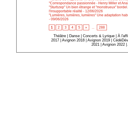
"Correspondance passionnée - Henry Miller et Anaïs
"Sturbzep" Un bien étrange et "monstrueux" bordel…
l'insupportable réalité
- 12/06/2026
"Lumières, lumières, lumières" Une adaptation habi
- 09/06/2026
1
2
3
4
5
»
...
288
Théâtre
|
Danse
|
Concerts & Lyrique
|
À l'af
2017
|
Avignon 2018
|
Avignon 2019
|
CédéDév
2021
|
Avignon 2022
|