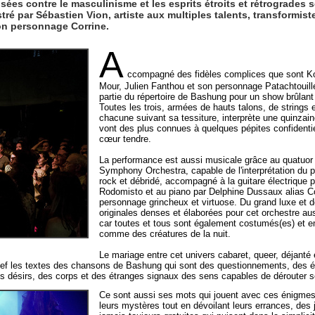
ées contre le masculinisme et les esprits étroits et rétrogrades 
 par Sébastien Vion, artiste aux multiples talents, transformiste,
on personnage Corrine.
A
ccompagné des fidèles complices que sont K
Mour, Julien Fanthou et son personnage Patachtouille
partie du répertoire de Bashung pour un show brûlant 
Toutes les trois, armées de hauts talons, de strings e
chacune suivant sa tessiture, interprète une quinzai
vont des plus connues à quelques pépites confidenti
cœur tendre.
La performance est aussi musicale grâce au quatuor
Symphony Orchestra, capable de l'interprétation du p
rock et débridé, accompagné à la guitare électrique 
Rodomisto et au piano par Delphine Dussaux alias
personnage grincheux et virtuose. Du grand luxe et d
originales denses et élaborées pour cet orchestre au
car toutes et tous sont également costumés(es) et
comme des créatures de la nuit.
Le mariage entre cet univers cabaret, queer, déjanté
elief les textes des chansons de Bashung qui sont des questionnements, des 
s désirs, des corps et des étranges signaux des sens capables de dérouter s
Ce sont aussi ses mots qui jouent avec ces énigmes,
leurs mystères tout en dévoilant leurs errances, des 