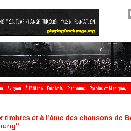
ue
Avignon
À l'Affiche
Festivals
Pitchouns
Paroles et Musiques
ux timbres et à l'âme des chansons de 
hung"