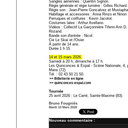
Sangles aériennes : Quentin Signori.
Régie générale et régie lumière : Gilles Richard.
Régie son : Jean-Pierre Goncalvez et Mustaph
Habillage et accessoires : Anna Rinzo et Ninon
Perruques et coiffures : Kevin Jacotot.
Costumes latex : Arthur Avellano.
Vidéos : Collectif La Garçonnière Tifenn Ann D, 
Rozand.
Bande son d'entrée : Nicol.
Cie Le Skaï et l'Osier.
À partir de 14 ans.
Durée 1 h 15.
14 et 15 mars 2026.
Samedi à 20 h, dimanche à 17 h.
Les Quinconces & Espal - Scène Nationale, 4, 
Mans (72).
Tél. : 02 43 50 21 50.
>> Billetterie en ligne
>> quinconces-espal.com
Tournée
25 avril 2026 : Le Carré, Sainte-Maxime (83).
Bruno Fougniès
Mardi 10 Mars 2026
Nouveau commentaire :