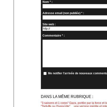
Nom * :
Adresse email (non publiée) * :
Site web :
Commentaire * :
Me notifier l'arrivée de nouveaux comment
DANS LA MÊME RUBRIQUE :
"3 saisons et 1 corps" Gaza, portée par la force et l
"Tartuffe ou l'hypocrite"… une version inédite et int