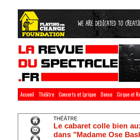
Accueil
Théâtre
Concerts et Lyrique
Danse
Cirque et R
Accueil
>
Théâtre
THÉÂTRE
Le cabaret colle bien a
dans "Madame Ose Bas