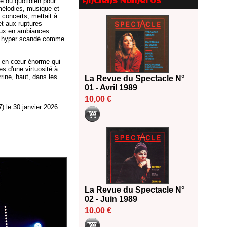
Anciens Numéros
té du quotidien pour
2026
mélodies, musique et
18/06/2026
concerts, mettait à
et aux ruptures
Les 10 lauréats du Fonds
eaux en ambiances
Grandes Formes Théâtre 2026
in hyper scandé comme
SACD
13/06/2026
et en cœur énorme qui
es d'une virtuosité à
Nomination de Nathalie
rine, haut, dans les
La Revue du Spectacle N°
Garraud et Olivier Saccomano à
01 - Avril 1989
la direction du Théâtre de
Gennevilliers - CDN
10,00 €
) le 30 janvier 2026.
13/06/2026
Dispositif SACD Auteurs
d'espaces : les lauréats 2026
18/03/2026
La Revue du Spectacle N°
02 - Juin 1989
10,00 €