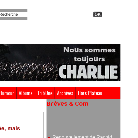
Humour
Albums
Trib'Une
Archives
Hors Plateau
Brèves & Com
Renouvellement de Rachid
Ouramdane à la tête de Chaillot-
ée, mais
Théâtre national de la danse
05/08/2026