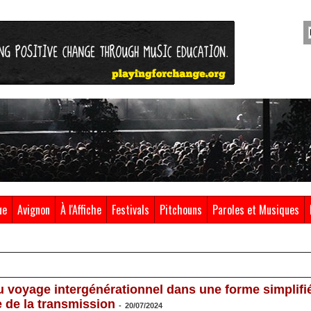
ue
Avignon
À l'Affiche
Festivals
Pitchouns
Paroles et Musiques
u voyage intergénérationnel dans une forme simplifi
e de la transmission
-
20/07/2024