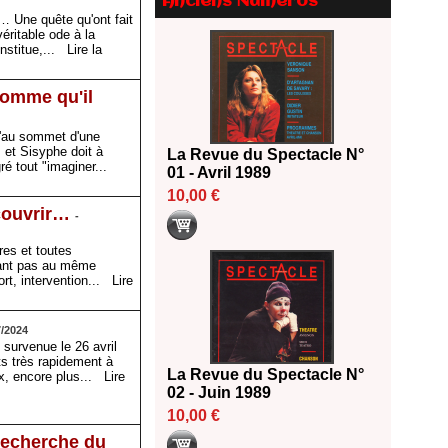
Anciens Numéros
Le palmarès des prix SACD
 Une quête qu'ont fait
2026
éritable ode à la
18/06/2026
onstitue,...
Lire la
Les 10 lauréats du Fonds
Grandes Formes Théâtre 2026
homme qu'il
SACD
13/06/2026
qu'au sommet d'une
 et Sisyphe doit à
La Revue du Spectacle N°
Nomination de Nathalie
é tout "imaginer...
01 - Avril 1989
Garraud et Olivier Saccomano à
la direction du Théâtre de
10,00 €
Gennevilliers - CDN
écouvrir…
-
13/06/2026
res et toutes
Dispositif SACD Auteurs
enant pas au même
d'espaces : les lauréats 2026
ort, intervention...
Lire
18/03/2026
7/2024
 survenue le 26 avril
ts très rapidement à
La Revue du Spectacle N°
ux, encore plus...
Lire
02 - Juin 1989
10,00 €
 recherche du