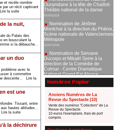
que et recèle nombre
Nomination de Jérôme
 par un récit captivant
Montchal à la direction du Phénix,
Lire la suite
Scène nationale de Valenciennes
Métropole
e la nuit,
22/07/2026
Nomination de Servane
tale du Palais des
Ducorps et Mikaël Serre à la
se en bousculant la
Comme si la débauche...
direction de la Comédie de
Colmar - Centre Dramatique
National Grand Est Alsace
par un duo
07/07/2026
Thomas Jolly et Laëtitia
de problème avec le
pousser à commettre
Guédon nommés à la direction du
Une descente...
Lire la
TNP
Numéros Papier
02/07/2026
en est une
Fonds SACD Théâtre : les
Anciens Numéros de La
lauréats 2026
Revue du Spectacle (10)
nfondre. Tissant, entre
23/06/2026
Vente des numéros "Collectors" de La
re aux hautes altitudes…
Revue du Spectacle.
.
Lire la suite
Dispositif ARTCENA Écrire
10 euros l'exemplaire, frais de port
pour le cirque, les lauréats 2026 !
compris.
20/06/2026
'à la déchirure