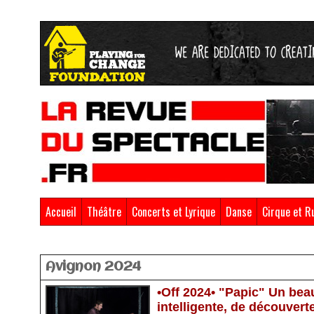
Accueil
Théâtre
Concerts et Lyrique
Danse
Cirque et R
Accueil
>
Avignon 2024
Avignon 2024
•Off 2024• "Papic" Un bea
intelligente, de découvert