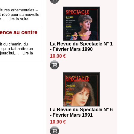
oritures ornementales –
it rêvé pour sa nouvelle
de...
Lire la suite
ience au centre
La Revue du Spectacle N° 1
it du chemin, du
ui a fait naître un
- Février Mars 1990
jourd'hui,...
Lire la
10,00 €
La Revue du Spectacle N° 6
- Février Mars 1991
10,00 €