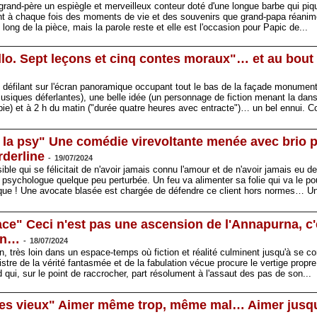
r grand-père un espiègle et merveilleux conteur doté d'une longue barbe qui pi
trent à chaque fois des moments de vie et des souvenirs que grand-papa réanime
u long de la pièce, mais la parole reste et elle est l'occasion pour Papic de...
llo. Sept leçons et cinq contes moraux"… et au bout d
s défilant sur l'écran panoramique occupant tout le bas de la façade monumen
musiques déferlantes), une belle idée (un personnage de fiction menant la dan
ie) et à 2 h du matin ("durée quatre heures avec entracte")… un bel ennui. 
z la psy" Une comédie virevoltante menée avec brio 
rderline
-
19/07/2024
sible qui se félicitait de n'avoir jamais connu l'amour et de n'avoir jamais eu 
e psychologue quelque peu perturbée. Un feu va alimenter sa folie qui va le 
esque ! Une avocate blasée est chargée de défendre ce client hors normes… 
ce" Ceci n'est pas une ascension de l'Annapurna, c'
ion…
-
18/07/2024
, très loin dans un espace-temps où fiction et réalité culminent jusqu'à se co
egistre de la vérité fantasmée et de la fabulation vécue procure le vertige prop
 qui, sur le point de raccrocher, part résolument à l'assaut des pas de son..
 des vieux" Aimer même trop, même mal… Aimer jusqu