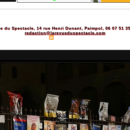
e du Spectacle, 14 rue Henri Dunant, Paimpol, 06 07 51 3
redaction@larevueduspectacle.com
Plan du site
|
Syndication
|
Powered by WM