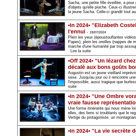
Sacha, une petite fille éveillée, a pou
d'objets qu'elle pioche. Ceux-ci illus
la jeune Sacha. Celle-ci grandit tout a
•In 2024• "Elizabeth Coste
l'ennui
-
19/07/2024
Plein les yeux (époustouflantes vidéo
Papes), plein les oreilles (nappes de 
marche d'une humanité par trop assoup
Lire la suite
•Off 2024• "Un lézard che
décalé aux bons goûts bo
Augustin est un jeune vieillard imprévi
sexe. Jusqu'au jour où il rencontre un
l'impossible, aussi tragique que burl
suite
•In 2024• "Une Ombre vora
vraie fausse représentat
Une forme itinérante qui nous mène loin
elles, des liens si troublants que le r
Vertige du protagoniste, un montagnard
•In 2024• "La vie secrète