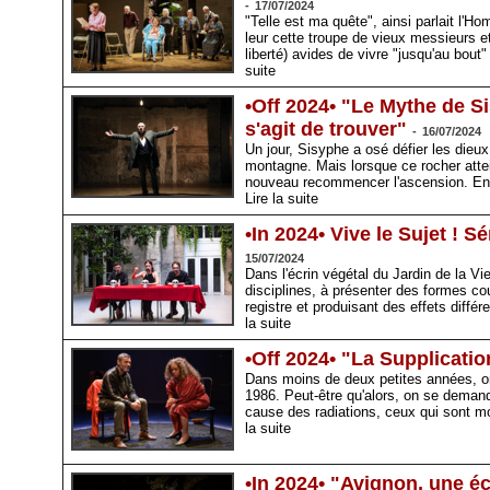
-
17/07/2024
"Telle est ma quête", ainsi parlait l
leur cette troupe de vieux messieurs et
liberté) avides de vivre "jusqu'au bou
suite
•Off 2024• "Le Mythe de S
s'agit de trouver"
-
16/07/2024
Un jour, Sisyphe a osé défier les dieux
montagne. Mais lorsque ce rocher attei
nouveau recommencer l'ascension. Enc
Lire la suite
•In 2024• Vive le Sujet ! 
15/07/2024
Dans l'écrin végétal du Jardin de la Vie
disciplines, à présenter des formes co
registre et produisant des effets diff
la suite
•Off 2024• "La Supplicati
Dans moins de deux petites années, on 
1986. Peut-être qu'alors, on se deman
cause des radiations, ceux qui sont m
la suite
•In 2024• "Avignon, une é