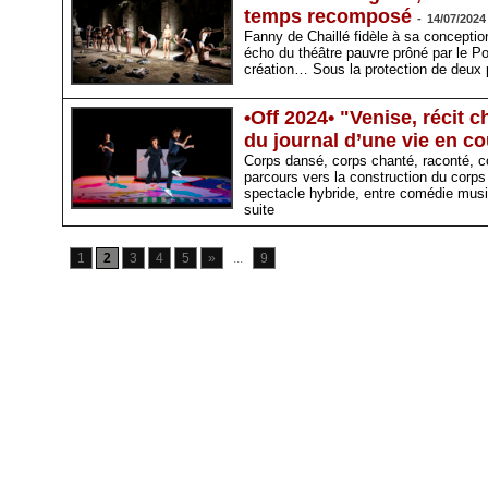
temps recomposé
-
14/07/2024
Fanny de Chaillé fidèle à sa conception
écho du théâtre pauvre prôné par le Pol
création… Sous la protection de deux 
•Off 2024• "Venise, récit
du journal d’une vie en co
Corps dansé, corps chanté, raconté, co
parcours vers la construction du corps
spectacle hybride, entre comédie music
suite
1
2
3
4
5
»
...
9