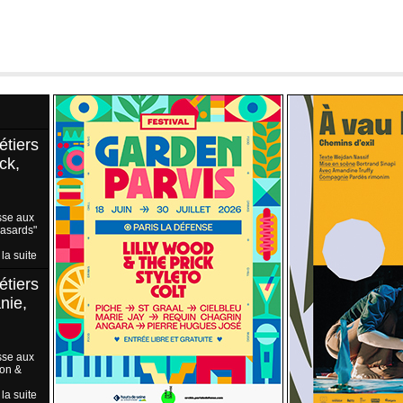
étiers
ck,
sse aux
Hasards"
 la suite
étiers
nie,
sse aux
ion &
 la suite