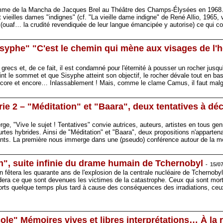
'Homme de la Mancha de Jacques Brel au Théâtre des Champs-Élysées en 1968…
 vieilles dames "indignes" (cf. "La vieille dame indigne" de René Allio, 1965, v
t" (ouaf… la crudité revendiquée de leur langue émancipée y autorise) ce qui c
isyphe" "C'est le chemin qui mène aux visages de l'
 grecs et, de ce fait, il est condamné pour l'éternité à pousser un rocher jus
nt le sommet et que Sisyphe atteint son objectif, le rocher dévale tout en bas
ore et encore… Inlassablement ! Mais, comme le clame Camus, il faut malgr
Série 2 – "Méditation" et "Baara", deux tentatives à d
rge, "Vive le sujet ! Tentatives" convie autrices, auteurs, artistes en tous gen
urtes hybrides. Ainsi de "Méditation" et "Baara", deux propositions n'appart
érents. La première nous immerge dans une (pseudo) conférence autour de la m
on", suite infinie du drame humain de Tchernobyl
-
15/0
fêtera les quarante ans de l'explosion de la centrale nucléaire de Tchernobyl
dera ce que sont devenues les victimes de la catastrophe. Ceux qui sont mor
orts quelque temps plus tard à cause des conséquences des irradiations, ce
cole" Mémoires vives et libres interprétations… À la