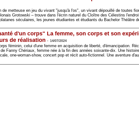
 de metteuse en jeu du vivant "jusqu'à l'os", un vivant dépouillé de toutes fi
onais Grotowski – trouve dans l'écrin naturel du Cloître des Célestins l'endro
platanes séculaires, les jeunes étudiantes et étudiants du Bachelor Théâtre 
 chanté d'un corps" La femme, son corps et son expér
urs de réalisation
-
14/07/2024
rps féminin, celui d'une femme en acquisition de liberté, d'émancipation. Réc
 de Fanny Chériaux, femme née à la fin des années soixante-dix. Une histoire q
ale, one-woman-show, concert pop et récit auto-fictionnel. Une aventure d'au