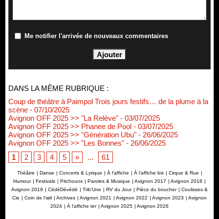
Me notifier l'arrivée de nouveaux commentaires
DANS LA MÊME RUBRIQUE :
Coup de théâtre à Paimpol Trois jours festifs… de la plume à la
scène
- 07/10/2025
Avignon OFF 2025 >> "La Relève"
- 03/07/2025
Avignon OFF 2025 >> Phanee de Pool
- 03/07/2025
Avignon OFF 2025 >> "Génération Ubu"
- 26/06/2025
Avignon OFF 2025 >> "Les Bonnes"
- 26/06/2025
1
2
3
4
5
»
...
61
Théâtre
|
Danse
|
Concerts & Lyrique
|
À l'affiche
|
À l'affiche bis
|
Cirque & Rue
|
Humour
|
Festivals
|
Pitchouns
|
Paroles & Musique
|
Avignon 2017
|
Avignon 2018
|
Avignon 2019
|
CédéDévédé
|
Trib'Une
|
RV du Jour
|
Pièce du boucher
|
Coulisses &
Cie
|
Coin de l’œil
|
Archives
|
Avignon 2021
|
Avignon 2022
|
Avignon 2023
|
Avignon
2024
|
À l'affiche ter
|
Avignon 2025
|
Avignon 2026