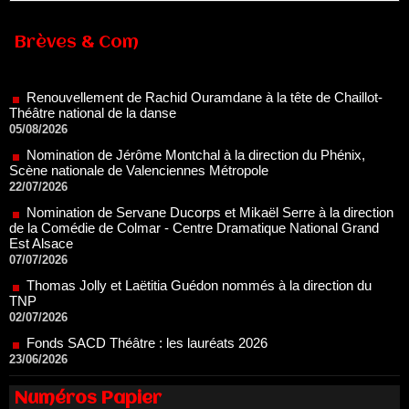
Brèves & Com
Renouvellement de Rachid Ouramdane à la tête de Chaillot-
Théâtre national de la danse
05/08/2026
Nomination de Jérôme Montchal à la direction du Phénix,
Scène nationale de Valenciennes Métropole
22/07/2026
Nomination de Servane Ducorps et Mikaël Serre à la direction
de la Comédie de Colmar - Centre Dramatique National Grand
Est Alsace
07/07/2026
Thomas Jolly et Laëtitia Guédon nommés à la direction du
TNP
02/07/2026
Fonds SACD Théâtre : les lauréats 2026
23/06/2026
Dispositif ARTCENA Écrire pour le cirque, les lauréats 2026 !
20/06/2026
Le palmarès des prix SACD 2026
Numéros Papier
18/06/2026