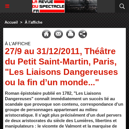
Accueil
>
À l'affiche
À L'AFFICHE
27/9 au 31/12/2011, Théâtre
du Petit Saint-Martin, Paris,
"Les Liaisons Dangereuses
ou la fin d’un monde..."
Roman épistolaire publié en 1782, "Les Liaisons
Dangereuses" connaît immédiatement un succès lié au
scandale que provoque son contenu, correspondance d'un
groupe de personnages appartenant au milieu
aristocratique. Il s'agit plus précisément d'un duel pervers
de deux aristocrates du siècle des Lumières, libertins et
manipulateurs : le vicomte de Valmont et la marquise de