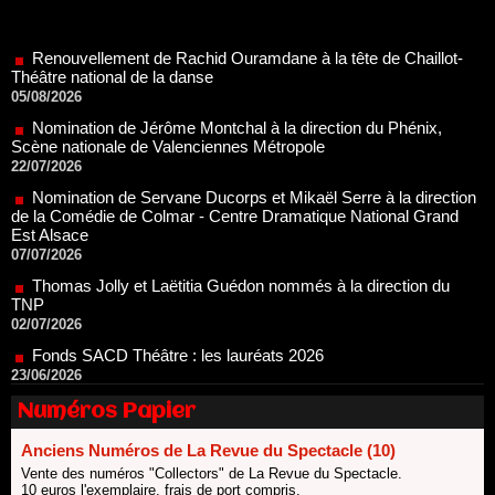
Théâtre national de la danse
05/08/2026
Nomination de Jérôme Montchal à la direction du Phénix,
Scène nationale de Valenciennes Métropole
22/07/2026
Nomination de Servane Ducorps et Mikaël Serre à la direction
de la Comédie de Colmar - Centre Dramatique National Grand
Est Alsace
07/07/2026
Thomas Jolly et Laëtitia Guédon nommés à la direction du
TNP
02/07/2026
Fonds SACD Théâtre : les lauréats 2026
23/06/2026
Dispositif ARTCENA Écrire pour le cirque, les lauréats 2026 !
20/06/2026
Le palmarès des prix SACD 2026
Numéros Papier
18/06/2026
Les 10 lauréats du Fonds Grandes Formes Théâtre 2026
Anciens Numéros de La Revue du Spectacle (10)
SACD
Vente des numéros "Collectors" de La Revue du Spectacle.
13/06/2026
10 euros l'exemplaire, frais de port compris.