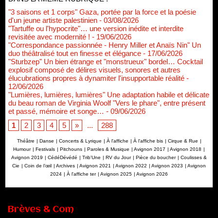
"3 saisons et 1 corps" Gaza, portée par la force et la poésie
d'un jeune artiste palestinien
- 03/08/2026
"Tartuffe ou l'hypocrite"… une version inédite et interdite
revisitée avec modernité !
- 19/06/2026
"Correspondance passionnée - Henry Miller et Anaïs Nin" Un
duo théâtralisé tout en finesse et élégance
- 17/06/2026
"Sturbzep" Un bien étrange et "monstrueux" bordel… Cocktail
explosif composé de délires visuels, sonores et autres
élucubrations propres à dynamiter l'insupportable réalité
-
12/06/2026
"Lumières, lumières, lumières" Une adaptation habile et délicate
du beau roman de Virginia Woolf "Vers le phare", entre présent
et passé, mémoire et songe…
- 09/06/2026
1
2
3
4
5
»
...
288
Théâtre
|
Danse
|
Concerts & Lyrique
|
À l'affiche
|
À l'affiche bis
|
Cirque & Rue
|
Humour
|
Festivals
|
Pitchouns
|
Paroles & Musique
|
Avignon 2017
|
Avignon 2018
|
Avignon 2019
|
CédéDévédé
|
Trib'Une
|
RV du Jour
|
Pièce du boucher
|
Coulisses &
Cie
|
Coin de l’œil
|
Archives
|
Avignon 2021
|
Avignon 2022
|
Avignon 2023
|
Avignon
2024
|
À l'affiche ter
|
Avignon 2025
|
Avignon 2026
Brèves & Com
Renouvellement de Rachid Ouramdane à la tête de Chaillot-