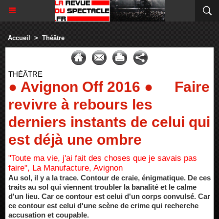
Accueil
>
Théâtre
THÉÂTRE
● Avignon Off 2016 ● Faire
revivre à rebours les
derniers instants de celui qui
est déjà une ombre
"Toute ma vie, j'ai fait des choses que je savais pas
faire", La Manufacture, Avignon
Au sol, il y a la trace. Contour de craie, énigmatique. De ces
traits au sol qui viennent troubler la banalité et le calme
d'un lieu. Car ce contour est celui d'un corps convulsé. Car
ce contour est celui d'une scène de crime qui recherche
accusation et coupable.