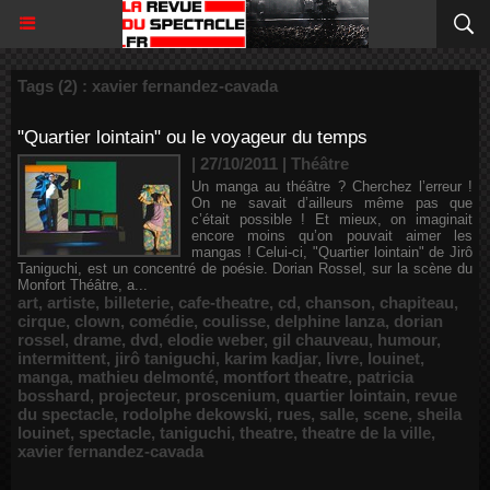
Tags (2) : xavier fernandez-cavada
"Quartier lointain" ou le voyageur du temps
| 27/10/2011
|
Théâtre
Un manga au théâtre ? Cherchez l’erreur !
On ne savait d’ailleurs même pas que
c’était possible ! Et mieux, on imaginait
encore moins qu’on pouvait aimer les
mangas ! Celui-ci, "Quartier lointain" de Jirô
Taniguchi, est un concentré de poésie. Dorian Rossel, sur la scène du
Monfort Théâtre, a...
art
,
artiste
,
billeterie
,
cafe-theatre
,
cd
,
chanson
,
chapiteau
,
cirque
,
clown
,
comédie
,
coulisse
,
delphine lanza
,
dorian
rossel
,
drame
,
dvd
,
elodie weber
,
gil chauveau
,
humour
,
intermittent
,
jirô taniguchi
,
karim kadjar
,
livre
,
louinet
,
manga
,
mathieu delmonté
,
montfort theatre
,
patricia
bosshard
,
projecteur
,
proscenium
,
quartier lointain
,
revue
du spectacle
,
rodolphe dekowski
,
rues
,
salle
,
scene
,
sheila
louinet
,
spectacle
,
taniguchi
,
theatre
,
theatre de la ville
,
xavier fernandez-cavada