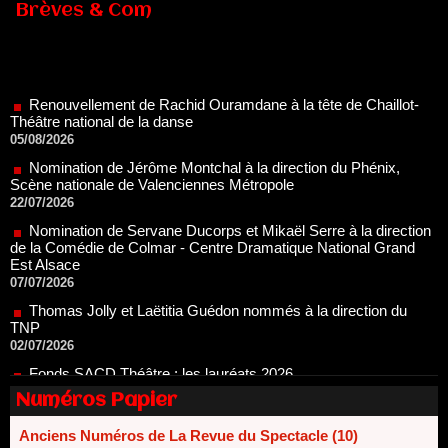
Brèves & Com
Renouvellement de Rachid Ouramdane à la tête de Chaillot-
Théâtre national de la danse
05/08/2026
Nomination de Jérôme Montchal à la direction du Phénix,
Scène nationale de Valenciennes Métropole
22/07/2026
Nomination de Servane Ducorps et Mikaël Serre à la direction
de la Comédie de Colmar - Centre Dramatique National Grand
Est Alsace
07/07/2026
Thomas Jolly et Laëtitia Guédon nommés à la direction du
TNP
02/07/2026
Fonds SACD Théâtre : les lauréats 2026
23/06/2026
Dispositif ARTCENA Écrire pour le cirque, les lauréats 2026 !
20/06/2026
Numéros Papier
Le palmarès des prix SACD 2026
Anciens Numéros de La Revue du Spectacle (10)
18/06/2026