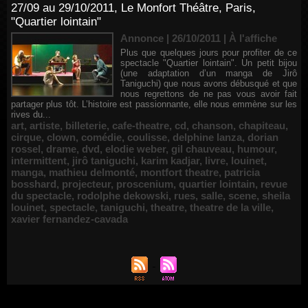
27/09 au 29/10/2011, Le Monfort Théâtre, Paris,
"Quartier lointain"
Annonce | 26/10/2011
|
À l'affiche
Plus que quelques jours pour profiter de ce
spectacle "Quartier lointain". Un petit bijou
(une adaptation d’un manga de Jirô
Taniguchi) que nous avons débusqué et que
nous regrettons de ne pas vous avoir fait
partager plus tôt. L’histoire est passionnante, elle nous emmène sur les
rives du...
art
,
artiste
,
billeterie
,
cafe-theatre
,
cd
,
chanson
,
chapiteau
,
cirque
,
clown
,
comédie
,
coulisse
,
delphine lanza
,
dorian
rossel
,
drame
,
dvd
,
elodie weber
,
gil chauveau
,
humour
,
intermittent
,
jirô taniguchi
,
karim kadjar
,
livre
,
louinet
,
manga
,
mathieu delmonté
,
montfort theatre
,
patricia
bosshard
,
projecteur
,
proscenium
,
quartier lointain
,
revue
du spectacle
,
rodolphe dekowski
,
rues
,
salle
,
scene
,
sheila
louinet
,
spectacle
,
taniguchi
,
theatre
,
theatre de la ville
,
xavier fernandez-cavada