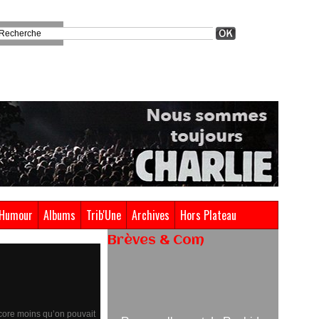
Humour
Albums
Trib'Une
Archives
Hors Plateau
Brèves & Com
Renouvellement de Rachid
Ouramdane à la tête de Chaillot-
Théâtre national de la danse
ncore moins qu’on pouvait
05/08/2026