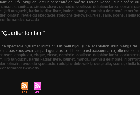
ntain" de Jirô Taniguchi, est un concentré de poésie. Dorian Rossel, sur la scène du 
hanson
,
chapiteau
,
cirque
,
clown
,
comédie
,
coulisse
,
delphine lanza
,
dorian ros
nt
,
jirô taniguchi
,
karim kadjar
,
livre
,
louinet
,
manga
,
mathieu delmonté
,
montfort
ier lointain
,
revue du spectacle
,
rodolphe dekowski
,
rues
,
salle
,
scene
,
sheila l
vier fernandez-cavada
"Quartier lointain"
 ce spectacle "Quartier lointain". Un petit bijou (une adaptation d’un manga de 
ne pas vous avoir fait partager plus tôt. L’histoire est passionnante, elle nous emm
hanson
,
chapiteau
,
cirque
,
clown
,
comédie
,
coulisse
,
delphine lanza
,
dorian ros
nt
,
jirô taniguchi
,
karim kadjar
,
livre
,
louinet
,
manga
,
mathieu delmonté
,
montfort
ier lointain
,
revue du spectacle
,
rodolphe dekowski
,
rues
,
salle
,
scene
,
sheila l
vier fernandez-cavada