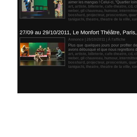
aimer les mangas ! Celui-ci, "Quartier loi
art
,
artiste
,
billeterie
,
cafe-theatre
,
cd
,
c
weber
,
gil chauveau
,
humour
,
intermitte
bosshard
,
projecteur
,
proscenium
,
quart
taniguchi
,
theatre
,
theatre de la ville
,
xa
27/09 au 29/10/2011, Le Monfort Théâtre, Paris, 
Annonce | 26/10/2011
|
À l'affiche
Plus que quelques jours pour profiter de
avons débusqué et que nous regrettons de 
art
,
artiste
,
billeterie
,
cafe-theatre
,
cd
,
c
weber
,
gil chauveau
,
humour
,
intermitte
bosshard
,
projecteur
,
proscenium
,
quart
taniguchi
,
theatre
,
theatre de la ville
,
xa