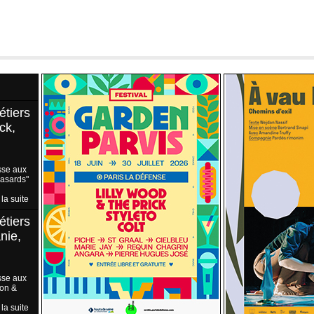
étiers
ck,
sse aux
Hasards"
 la suite
étiers
nie,
sse aux
ion &
 la suite