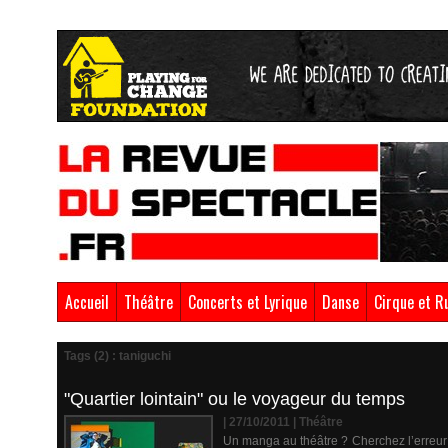
Accueil
Théâtre
Concerts et Lyrique
Danse
Cirque et R
Tags (2) : taniguchi
"Quartier lointain" ou le voyageur du temps
| 27/10/2011
|
Théâtre
Un manga au théâtre ? Cherchez l’erreur 