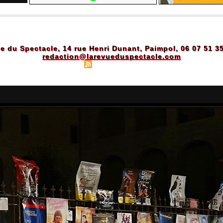
e du Spectacle, 14 rue Henri Dunant, Paimpol, 06 07 51 3
redaction@larevueduspectacle.com
Plan du site
|
Syndication
|
Powered by WM