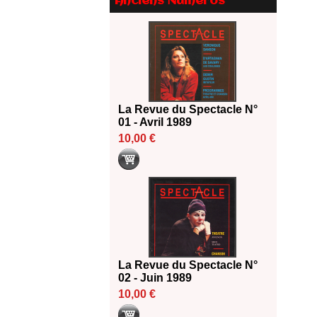
Anciens Numéros
Le palmarès des prix SACD
2026
18/06/2026
Les 10 lauréats du Fonds
Grandes Formes Théâtre 2026
SACD
13/06/2026
La Revue du Spectacle N°
Nomination de Nathalie
01 - Avril 1989
Garraud et Olivier Saccomano à
10,00 €
la direction du Théâtre de
Gennevilliers - CDN
13/06/2026
Dispositif SACD Auteurs
d'espaces : les lauréats 2026
18/03/2026
La Revue du Spectacle N°
02 - Juin 1989
10,00 €