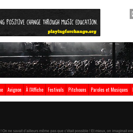
ue
Avignon
À l'Affiche
Festivals
Pitchouns
Paroles et Musiques
! On ne savait d’ailleurs même pas que c’était possible ! Et mieux, on imaginait e