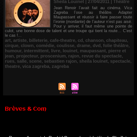
Sheila Louinet | 27/04/2011
|
Théâtre
Jean Renoir l’avait fait au cinéma. Vica
Zagreba l’ose au théâtre. Adapter
Maupassant et réussir à faire passer toute
l’ironie (mordante) de l’auteur n’est pas aisé.
Pour y arriver, il faut même une pointe de
culot, une bonne dose de talent et une troupe qui tient la route… C’est
le cas !...
art
,
artiste
,
billeterie
,
cafe-theatre
,
cd
,
chanson
,
chapiteau
,
cirque
,
clown
,
comédie
,
coulisse
,
drame
,
dvd
,
folie théâtre
,
humour
,
intermittent
,
livre
,
louinet
,
maupassant
,
pierre et
jean
,
projecteur
,
proscenium
,
rajon
,
revue du spectacle
,
rues
,
salle
,
scene
,
sebastien rajon
,
sheila louinet
,
spectacle
,
theatre
,
vica zagreba
,
zagreba
Brèves & Com
Renouvellement de Rachid Ouramdane à la tête de Chaillot-
Théâtre national de la danse
05/08/2026