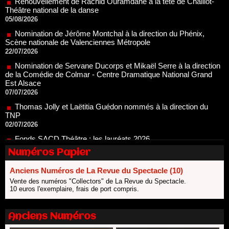
Nomination de Jérôme Montchal à la direction du Phénix,
Scène nationale de Valenciennes Métropole
22/07/2026
Nomination de Servane Ducorps et Mikaël Serre à la direction
de la Comédie de Colmar - Centre Dramatique National Grand
Est Alsace
07/07/2026
Thomas Jolly et Laëtitia Guédon nommés à la direction du
TNP
02/07/2026
Fonds SACD Théâtre : les lauréats 2026
23/06/2026
Dispositif ARTCENA Écrire pour le cirque, les lauréats 2026 !
20/06/2026
Numéros Papier
Le palmarès des prix SACD 2026
Anciens Numéros de La Revue du Spectacle (10)
18/06/2026
Vente des numéros "Collectors" de La Revue du Spectacle.
Les 10 lauréats du Fonds Grandes Formes Théâtre 2026
10 euros l'exemplaire, frais de port compris.
SACD
13/06/2026
Anciens Numéros
Nomination de Nathalie Garraud et Olivier Saccomano à la