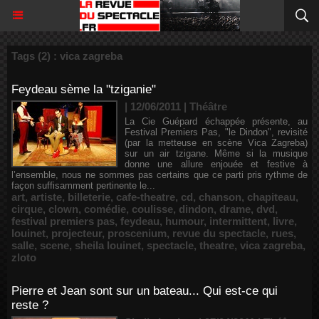
Tags (2) : vica zagreba
Feydeau sème la "tziganie"
| 12/06/2011
|
Théâtre
La Cie Guépard échappée présente, au
Festival Premiers Pas, "le Dindon", revisité
(par la metteuse en scène Vica Zagreba)
sur un air tzigane. Même si la musique
donne une allure enjouée et festive à
l’ensemble, nous ne sommes pas certains que ce parti pris rythme de
façon suffisamment pertinente le...
art
,
artiste
,
billeterie
,
cafe-theatre
,
cd
,
chanson
,
chapiteau
,
cirque
,
clown
,
comédie
,
coulisse
,
dindon
,
drame
,
dvd
,
festival premiers pas
,
feydeau
,
humour
,
intermittent
,
livre
,
louinet
,
projecteur
,
proscenium
,
revue du spectacle
,
rues
,
salle
,
scene
,
sheila louinet
,
spectacle
,
theatre
,
vica zagreba
,
zloto
Pierre et Jean sont sur un bateau... Qui est-ce qui
reste ?