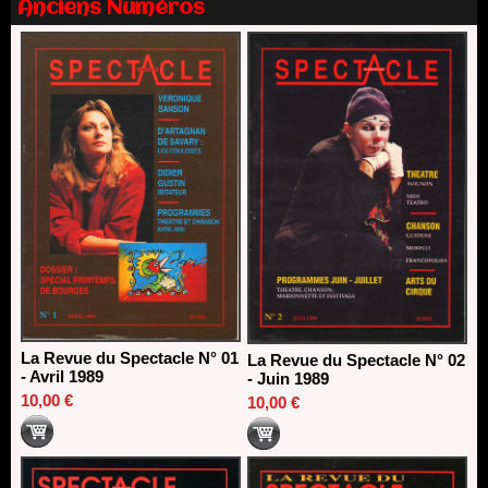
Anciens Numéros
direction du Théâtre de Gennevilliers - CDN
13/06/2026
Dispositif SACD Auteurs d'espaces : les lauréats 2026
18/03/2026
La Revue du Spectacle N° 01
La Revue du Spectacle N° 02
- Avril 1989
- Juin 1989
10,00 €
10,00 €