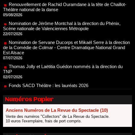
05/08/2026
Nomination de Jérôme Montchal à la direction du Phénix,
Scène nationale de Valenciennes Métropole
22/07/2026
Nomination de Servane Ducorps et Mikaël Serre à la direction
de la Comédie de Colmar - Centre Dramatique National Grand
Est Alsace
07/07/2026
Thomas Jolly et Laëtitia Guédon nommés à la direction du
TNP
02/07/2026
Fonds SACD Théâtre : les lauréats 2026
23/06/2026
Dispositif ARTCENA Écrire pour le cirque, les lauréats 2026 !
20/06/2026
Numéros Papier
Le palmarès des prix SACD 2026
18/06/2026
Anciens Numéros de La Revue du Spectacle (10)
Les 10 lauréats du Fonds Grandes Formes Théâtre 2026
Vente des numéros "Collectors" de La Revue du Spectacle.
SACD
10 euros l'exemplaire, frais de port compris.
13/06/2026
Nomination de Nathalie Garraud et Olivier Saccomano à la