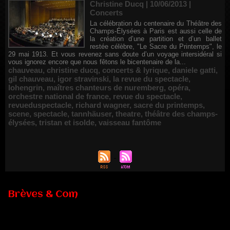
Christine Ducq | 10/06/2013
|
Concerts
La célébration du centenaire du Théâtre des
Champs-Élysées à Paris est aussi celle de
la création d’une partition et d’un ballet
restée célèbre, "Le Sacre du Printemps", le
29 mai 1913. Et vous revenez sans doute d’un voyage intersidéral si
vous ignorez encore que nous fêtons le bicentenaire de la...
chauveau
,
christine ducq
,
concerts & lyrique
,
daniele gatti
,
gil chauveau
,
igor stravinski
,
la revue du spectacle
,
lohengrin
,
maîtres chanteurs de nuremberg
,
opéra
,
orchestre national de france
,
revue du spectacle
,
revueduspectacle
,
richard wagner
,
sacre du printemps
,
scene
,
spectacle
,
tannhäuser
,
theatre
,
théâtre des champs-
élysées
,
tristan et isolde
,
vaisseau fantôme
Brèves & Com
Renouvellement de Rachid Ouramdane à la tête de Chaillot-
Théâtre national de la danse