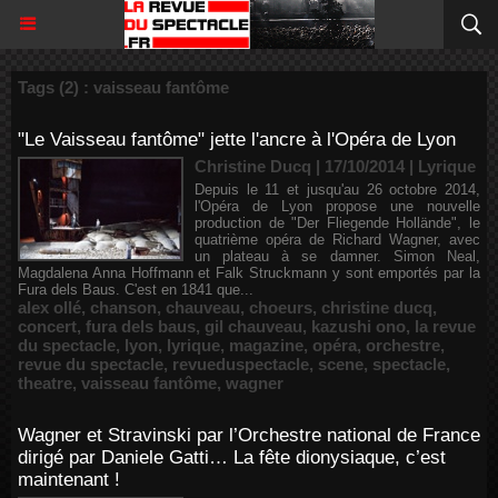
Tags (2) : vaisseau fantôme
"Le Vaisseau fantôme" jette l'ancre à l'Opéra de Lyon
Christine Ducq | 17/10/2014
|
Lyrique
Depuis le 11 et jusqu'au 26 octobre 2014,
l'Opéra de Lyon propose une nouvelle
production de "Der Fliegende Hollände", le
quatrième opéra de Richard Wagner, avec
un plateau à se damner. Simon Neal,
Magdalena Anna Hoffmann et Falk Struckmann y sont emportés par la
Fura dels Baus. C'est en 1841 que...
alex ollé
,
chanson
,
chauveau
,
choeurs
,
christine ducq
,
concert
,
fura dels baus
,
gil chauveau
,
kazushi ono
,
la revue
du spectacle
,
lyon
,
lyrique
,
magazine
,
opéra
,
orchestre
,
revue du spectacle
,
revueduspectacle
,
scene
,
spectacle
,
theatre
,
vaisseau fantôme
,
wagner
Wagner et Stravinski par l’Orchestre national de France
dirigé par Daniele Gatti… La fête dionysiaque, c’est
maintenant !