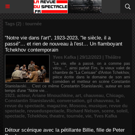
Tags (2) : tournée
"Notre vie dans l'art", 1923-2023, "le siècle, il a
passé"… et rien de nouveau à l'est… Un flamboyant
Tchekhov contemporain
Yves Kafka | 29/12/2023
|
Théâtre
"La vie, elle a passé, on a comme pas
vécu…", ainsi parlait Firs, le vieux valet de
chambre de "La Cerisaie" d'Anton Tchekhov,
pièce écrite dans le domaine de son ami
comédien et metteur en scène Constantin
Stanislavski… C'est ce même Constantin Stanislavski, auteur en son
temps d'une "Notre vie...
1923
,
acteur
,
Ariane Mnouchkine
,
art
,
chauveau
,
Chicago
,
Constantin Stanislavski
,
conversation
,
gil chauveau
,
la
revue du spectacle
,
magazine
,
Moscou
,
musique
,
revue du
spectacle
,
revueduspectacle
,
Richard Nelson
,
scene
,
soleil
,
spectacle
,
Tchekhov
,
theatre
,
tournée
,
vie
,
Yves Kafka
Détour scénique avec la pétillante Billie, fille de Peter