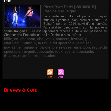
Pan !
Pierre-Yves Paris | 26/10/2015
|
Paroles & Musique
La chanteuse Billie fait partie du noyau
musical Lyonnais. Son premier album "Le
Baiser", sorti en 2014, suivi d’une tournée,
l’a installée directement sur la nouvelle
scène française. Elle est rapidement repérée suite à son passage au
Chantier des Francofolies de La Rochelle ainsi qu’aux...
billie
,
cd
,
chanson
,
chauveau
,
concert
,
festival
,
gil
chauveau
,
humour
,
la revue du spectacle
,
le baiser
,
magazine
,
musique
,
parole
,
pierre-yves paris
,
pop
,
revue du
spectacle
,
revueduspectacle
,
rock
,
scene
,
spectacle
,
theatre
,
tournée
,
trois baudets
Brèves & Com
Renouvellement de Rachid Ouramdane à la tête de Chaillot-
Théâtre national de la danse