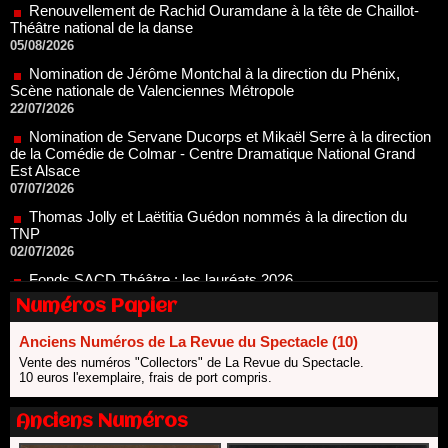
05/08/2026
Nomination de Jérôme Montchal à la direction du Phénix,
Scène nationale de Valenciennes Métropole
22/07/2026
Nomination de Servane Ducorps et Mikaël Serre à la direction
de la Comédie de Colmar - Centre Dramatique National Grand
Est Alsace
07/07/2026
Thomas Jolly et Laëtitia Guédon nommés à la direction du
TNP
02/07/2026
Fonds SACD Théâtre : les lauréats 2026
23/06/2026
Dispositif ARTCENA Écrire pour le cirque, les lauréats 2026 !
Numéros Papier
20/06/2026
Le palmarès des prix SACD 2026
Anciens Numéros de La Revue du Spectacle (10)
18/06/2026
Vente des numéros "Collectors" de La Revue du Spectacle.
10 euros l'exemplaire, frais de port compris.
Les 10 lauréats du Fonds Grandes Formes Théâtre 2026
SACD
13/06/2026
Anciens Numéros
Nomination de Nathalie Garraud et Olivier Saccomano à la