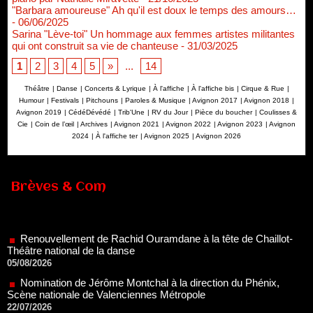
"Barbara amoureuse" Ah qu'il est doux le temps des amours…
- 06/06/2025
Sarina "Lève-toi" Un hommage aux femmes artistes militantes
qui ont construit sa vie de chanteuse
- 31/03/2025
1
2
3
4
5
»
...
14
Théâtre
|
Danse
|
Concerts & Lyrique
|
À l'affiche
|
À l'affiche bis
|
Cirque & Rue
|
Humour
|
Festivals
|
Pitchouns
|
Paroles & Musique
|
Avignon 2017
|
Avignon 2018
|
Avignon 2019
|
CédéDévédé
|
Trib'Une
|
RV du Jour
|
Pièce du boucher
|
Coulisses &
Cie
|
Coin de l’œil
|
Archives
|
Avignon 2021
|
Avignon 2022
|
Avignon 2023
|
Avignon
2024
|
À l'affiche ter
|
Avignon 2025
|
Avignon 2026
Brèves & Com
Renouvellement de Rachid Ouramdane à la tête de Chaillot-
Théâtre national de la danse
05/08/2026
Nomination de Jérôme Montchal à la direction du Phénix,
Scène nationale de Valenciennes Métropole
22/07/2026
Nomination de Servane Ducorps et Mikaël Serre à la direction
de la Comédie de Colmar - Centre Dramatique National Grand
Est Alsace