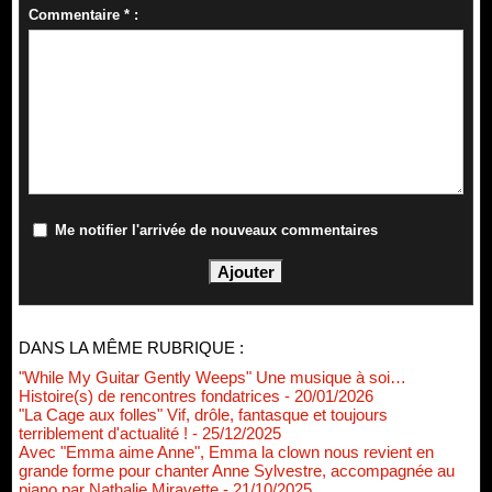
Commentaire * :
Me notifier l'arrivée de nouveaux commentaires
DANS LA MÊME RUBRIQUE :
"While My Guitar Gently Weeps" Une musique à soi…
Histoire(s) de rencontres fondatrices
- 20/01/2026
"La Cage aux folles" Vif, drôle, fantasque et toujours
terriblement d'actualité !
- 25/12/2025
Avec "Emma aime Anne", Emma la clown nous revient en
grande forme pour chanter Anne Sylvestre, accompagnée au
piano par Nathalie Miravette
- 21/10/2025