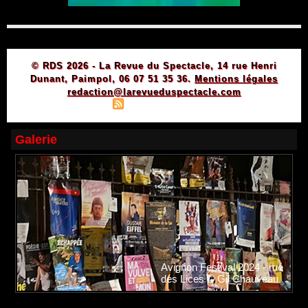
© RDS 2026 - La Revue du Spectacle, 14 rue Henri
Dunant, Paimpol, 06 07 51 35 36.
Mentions légales
redaction@larevueduspectacle.com
|
|
Plan du site
Syndication
Powered by WM
Galerie
Avignon Festival 2024 - rue
des Lices © Gil Chauveau.