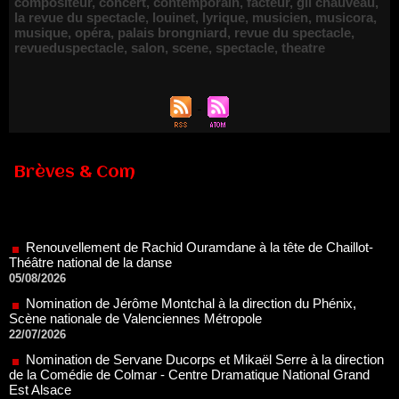
compositeur
,
concert
,
contemporain
,
facteur
,
gil chauveau
,
la revue du spectacle
,
louinet
,
lyrique
,
musicien
,
musicora
,
musique
,
opéra
,
palais brongniard
,
revue du spectacle
,
revueduspectacle
,
salon
,
scene
,
spectacle
,
theatre
Brèves & Com
Renouvellement de Rachid Ouramdane à la tête de Chaillot-
Théâtre national de la danse
05/08/2026
Nomination de Jérôme Montchal à la direction du Phénix,
Scène nationale de Valenciennes Métropole
22/07/2026
Nomination de Servane Ducorps et Mikaël Serre à la direction
de la Comédie de Colmar - Centre Dramatique National Grand
Est Alsace
07/07/2026
Thomas Jolly et Laëtitia Guédon nommés à la direction du