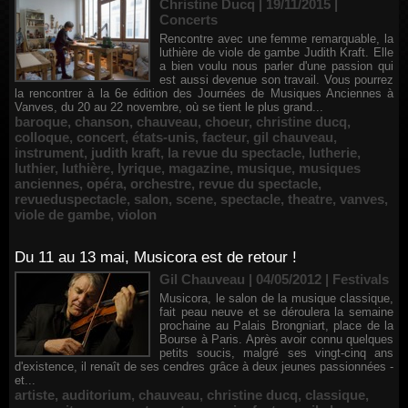
Christine Ducq | 19/11/2015
|
Concerts
Rencontre avec une femme remarquable, la
luthière de viole de gambe Judith Kraft. Elle
a bien voulu nous parler d'une passion qui
est aussi devenue son travail. Vous pourrez
la rencontrer à la 6e édition des Journées de Musiques Anciennes à
Vanves, du 20 au 22 novembre, où se tient le plus grand...
baroque
,
chanson
,
chauveau
,
choeur
,
christine ducq
,
colloque
,
concert
,
états-unis
,
facteur
,
gil chauveau
,
instrument
,
judith kraft
,
la revue du spectacle
,
lutherie
,
luthier
,
luthière
,
lyrique
,
magazine
,
musique
,
musiques
anciennes
,
opéra
,
orchestre
,
revue du spectacle
,
revueduspectacle
,
salon
,
scene
,
spectacle
,
theatre
,
vanves
,
viole de gambe
,
violon
Du 11 au 13 mai, Musicora est de retour !
Gil Chauveau | 04/05/2012
|
Festivals
Musicora, le salon de la musique classique,
fait peau neuve et se déroulera la semaine
prochaine au Palais Brongniart, place de la
Bourse à Paris. Après avoir connu quelques
petits soucis, malgré ses vingt-cinq ans
d'existence, il renaît de ses cendres grâce à deux jeunes passionnées -
et...
artiste
,
auditorium
,
chauveau
,
christine ducq
,
classique
,