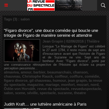
Tags (3) : salon
"Figaro divorce", une douce comédie qui boucle une
trilogie de Figaro de manière sereine et attendrie
Jean Grapin | 02/06/2016
|
Théâtre
Lorsque "Le Mariage de Figaro" est célébré
le 27 avril 1784, il reste moins de sept ans
d'insouciance avant que l'histoire de Figaro
et de Suzanne ne vire. Sept ans de
bonheur. Avec "Figaro divorce", porté par
une connaissance rétrospective de l'Histoire qui éclaire sa propre
perception pessimiste...
almaviva
,
amour
,
barbier
,
beaumarchais
,
chanson
,
chauveau
,
Christophe Rauck
,
coiffeur
,
coiffure
,
comédie
,
figaro divorce
,
gil chauveau
,
humour
,
jean grapin
,
la revue
du spectacle
,
magazine
,
mariage
,
monfort
,
mozart
,
nord
,
Ödön von Horváth
,
revue du spectacle
,
revueduspectacle
,
salon
,
scene
,
séville
,
spectacle
,
suzanne
,
theatre
Judith Kraft… une luthière américaine à Paris