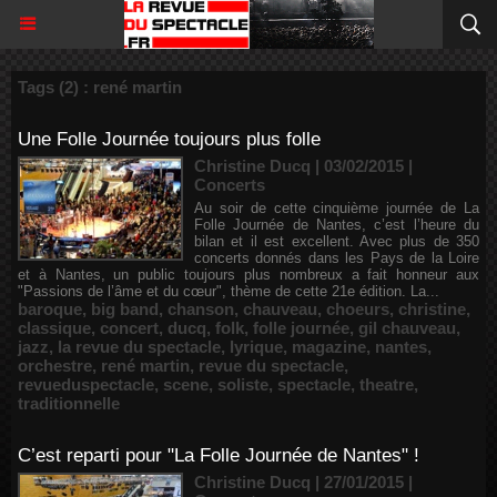
Tags (2) : rené martin
Une Folle Journée toujours plus folle
Christine Ducq | 03/02/2015
|
Concerts
Au soir de cette cinquième journée de La
Folle Journée de Nantes, c’est l’heure du
bilan et il est excellent. Avec plus de 350
concerts donnés dans les Pays de la Loire
et à Nantes, un public toujours plus nombreux a fait honneur aux
"Passions de l’âme et du cœur", thème de cette 21e édition. La...
baroque
,
big band
,
chanson
,
chauveau
,
choeurs
,
christine
,
classique
,
concert
,
ducq
,
folk
,
folle journée
,
gil chauveau
,
jazz
,
la revue du spectacle
,
lyrique
,
magazine
,
nantes
,
orchestre
,
rené martin
,
revue du spectacle
,
revueduspectacle
,
scene
,
soliste
,
spectacle
,
theatre
,
traditionnelle
C’est reparti pour "La Folle Journée de Nantes" !
Christine Ducq | 27/01/2015
|