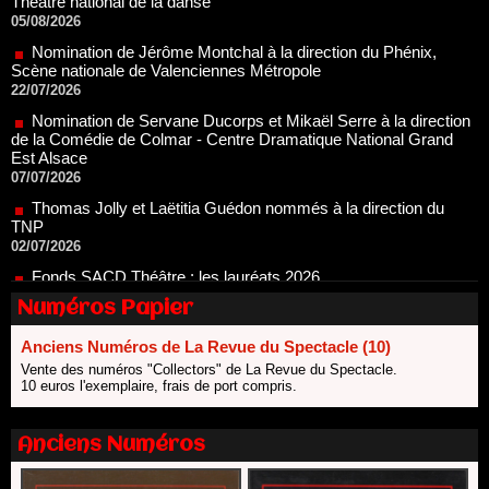
Nomination de Jérôme Montchal à la direction du Phénix,
Scène nationale de Valenciennes Métropole
22/07/2026
Nomination de Servane Ducorps et Mikaël Serre à la direction
de la Comédie de Colmar - Centre Dramatique National Grand
Est Alsace
07/07/2026
Thomas Jolly et Laëtitia Guédon nommés à la direction du
TNP
02/07/2026
Fonds SACD Théâtre : les lauréats 2026
23/06/2026
Dispositif ARTCENA Écrire pour le cirque, les lauréats 2026 !
Numéros Papier
20/06/2026
Le palmarès des prix SACD 2026
Anciens Numéros de La Revue du Spectacle (10)
18/06/2026
Vente des numéros "Collectors" de La Revue du Spectacle.
10 euros l'exemplaire, frais de port compris.
Les 10 lauréats du Fonds Grandes Formes Théâtre 2026
SACD
13/06/2026
Anciens Numéros
Nomination de Nathalie Garraud et Olivier Saccomano à la
direction du Théâtre de Gennevilliers - CDN