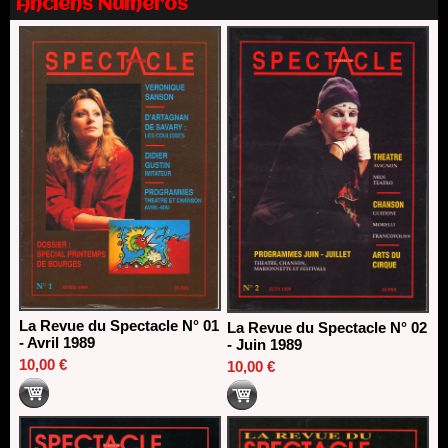
Anciens Numéros
Nomination de Nathalie Garraud et Olivier Saccomano à la
direction du Théâtre de Gennevilliers - CDN
13/06/2026
Dispositif SACD Auteurs d'espaces : les lauréats 2026
18/03/2026
La Revue du Spectacle N° 01
La Revue du Spectacle N° 02
- Avril 1989
- Juin 1989
10,00 €
10,00 €