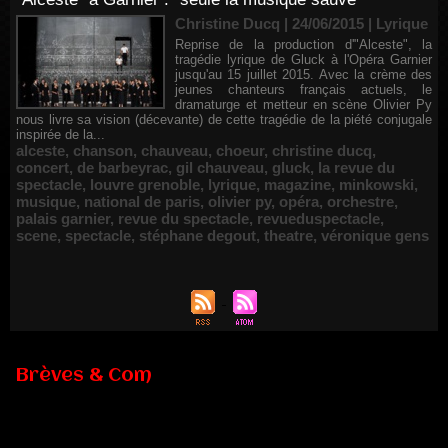
Christine Ducq | 24/06/2015
|
Lyrique
Reprise de la production d'"Alceste", la
tragédie lyrique de Gluck à l'Opéra Garnier
jusqu'au 15 juillet 2015. Avec la crème des
jeunes chanteurs français actuels, le
dramaturge et metteur en scène Olivier Py
nous livre sa vision (décevante) de cette tragédie de la piété conjugale
inspirée de la...
alceste
,
chanson
,
chauveau
,
choeur
,
christine ducq
,
concert
,
de barbeyrac
,
gil chauveau
,
gluck
,
la revue du
spectacle
,
louvre grenoble
,
lyrique
,
magazine
,
minkowski
,
musique
,
national de paris
,
olivier py
,
opéra
,
orchestre
,
palais garnier
,
revue du spectacle
,
revueduspectacle
,
scene
,
spectacle
,
stéphane degout
,
theatre
,
véronique gens
Brèves & Com
Renouvellement de Rachid Ouramdane à la tête de Chaillot-