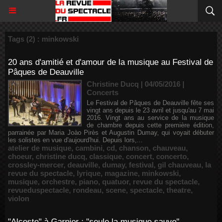
Tags (2) : minkowski
20 ans d'amitié et d'amour de la musique au Festival de
Pâques de Deauville
Christine Ducq | 04/05/2016
|
Concerts
Le Festival de Pâques de Deauville fête ses
vingt ans depuis le 23 avril et jusqu'au 7 mai
2016. Vingt ans au service de la musique
de chambre depuis cette première édition,
parrainée par Maria Joào Pirès et Augustin Dumay, qui voyait débuter
les solistes en vue d'aujourd'hui. Depuis lors,...
atelier de musique
,
cambini
,
cd
,
chanson
,
chauveau
,
choeur
,
christine ducq
,
classique
,
concert
,
concerto
,
crossley-mercer
,
deauville
,
dumay
,
festival
,
gil chauveau
,
la
revue du spectacle
,
lyrique
,
magazine
,
minkowski
,
musique
,
orchestre
,
piano
,
quatuor
,
revue du spectacle
,
revueduspectacle
,
rondeau
,
scene
,
spectacle
,
theatre
,
violon
"Alceste" à Garnier : "seule la musique sauve"