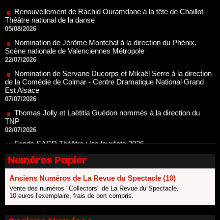
Théâtre national de la danse
05/08/2026
Nomination de Jérôme Montchal à la direction du Phénix,
Scène nationale de Valenciennes Métropole
22/07/2026
Nomination de Servane Ducorps et Mikaël Serre à la direction
de la Comédie de Colmar - Centre Dramatique National Grand
Est Alsace
07/07/2026
Thomas Jolly et Laëtitia Guédon nommés à la direction du
TNP
02/07/2026
Fonds SACD Théâtre : les lauréats 2026
23/06/2026
Dispositif ARTCENA Écrire pour le cirque, les lauréats 2026 !
20/06/2026
Numéros Papier
Le palmarès des prix SACD 2026
Anciens Numéros de La Revue du Spectacle (10)
18/06/2026
Vente des numéros "Collectors" de La Revue du Spectacle.
Les 10 lauréats du Fonds Grandes Formes Théâtre 2026
10 euros l'exemplaire, frais de port compris.
SACD
13/06/2026