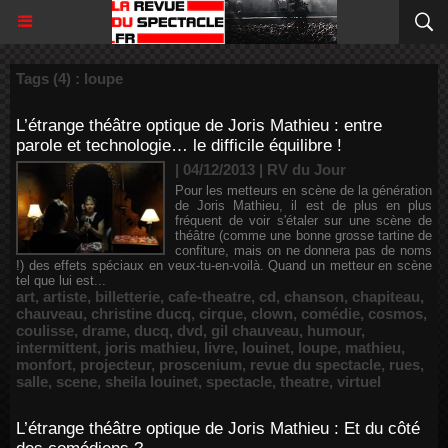
Tags (4) : loupe
L’étrange théâtre optique de Joris Mathieu : entre
parole et technologie… le difficile équilibre !
| 04/12/2013
|
RV du Jour
Pour les metteurs en scène de la génération
de Joris Mathieu, il est de plus en plus
fréquent de voir s'étaler sur une scène de
théâtre (comme une bonne grosse tartine de
confiture, mais on ne donnera pas de noms
!) des effets spéciaux en veux-tu-en-voilà. Quand un metteur en scène
tel que lui est...
art
,
artiste
,
billetterie
,
cafe-theatre
,
cd
,
chanson
,
chapiteau
,
chauveau
,
christine ducq
,
cirque
,
clown
,
comédie
,
cosmos
,
coulisse
,
drame
,
ducq
,
dvd
,
gil chauveau
,
humour
,
intermittent
,
joris mathieu
,
livre
,
louinet
,
loupe
,
mathieu
,
monfort
,
projecteur
,
proscenium
,
revue du spectacle
,
rues
,
salle
,
scene
,
sheila louinet
,
spectacle
,
theatre
,
virtuel
L’étrange théâtre optique de Joris Mathieu : Et du côté