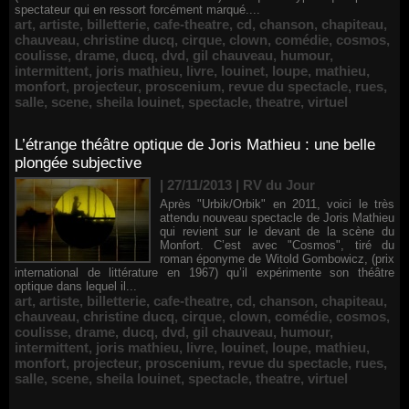
spectateur qui en ressort forcément marqué....
art
,
artiste
,
billetterie
,
cafe-theatre
,
cd
,
chanson
,
chapiteau
,
chauveau
,
christine ducq
,
cirque
,
clown
,
comédie
,
cosmos
,
coulisse
,
drame
,
ducq
,
dvd
,
gil chauveau
,
humour
,
intermittent
,
joris mathieu
,
livre
,
louinet
,
loupe
,
mathieu
,
monfort
,
projecteur
,
proscenium
,
revue du spectacle
,
rues
,
salle
,
scene
,
sheila louinet
,
spectacle
,
theatre
,
virtuel
L’étrange théâtre optique de Joris Mathieu : une belle
plongée subjective
| 27/11/2013
|
RV du Jour
Après "Urbik/Orbik" en 2011, voici le très
attendu nouveau spectacle de Joris Mathieu
qui revient sur le devant de la scène du
Monfort. C’est avec "Cosmos", tiré du
roman éponyme de Witold Gombowicz, (prix
international de littérature en 1967) qu’il expérimente son théâtre
optique dans lequel il...
art
,
artiste
,
billetterie
,
cafe-theatre
,
cd
,
chanson
,
chapiteau
,
chauveau
,
christine ducq
,
cirque
,
clown
,
comédie
,
cosmos
,
coulisse
,
drame
,
ducq
,
dvd
,
gil chauveau
,
humour
,
intermittent
,
joris mathieu
,
livre
,
louinet
,
loupe
,
mathieu
,
monfort
,
projecteur
,
proscenium
,
revue du spectacle
,
rues
,
salle
,
scene
,
sheila louinet
,
spectacle
,
theatre
,
virtuel