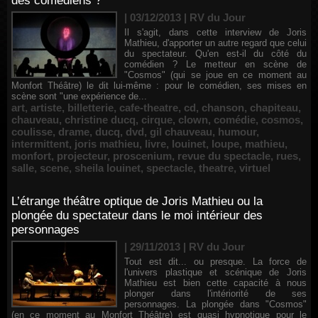
des comédiens ?
| 03/12/2013
|
RV du Jour
Il s'agit, dans cette interview de Joris
Mathieu, d'apporter un autre regard que celui
du spectateur. Qu'en est-il du côté du
comédien ? Le metteur en scène de
"Cosmos" (qui se joue en ce moment au
Monfort Théâtre) le dit lui-même : pour le comédien, ses mises en
scène sont "une expérience de...
art
,
artiste
,
billetterie
,
cafe-theatre
,
cd
,
chanson
,
chapiteau
,
chauveau
,
christine ducq
,
cirque
,
clown
,
comédie
,
cosmos
,
coulisse
,
drame
,
ducq
,
dvd
,
gil chauveau
,
humour
,
intermittent
,
joris mathieu
,
livre
,
louinet
,
loupe
,
mathieu
,
monfort
,
projecteur
,
proscenium
,
revue du spectacle
,
rues
,
salle
,
scene
,
sheila louinet
,
spectacle
,
theatre
,
virtuel
L’étrange théâtre optique de Joris Mathieu ou la
plongée du spectateur dans le moi intérieur des
personnages
| 29/11/2013
|
RV du Jour
Tout est dit... ou presque. La force de
l'univers plastique et scénique de Joris
Mathieu est bien cette capacité à nous
plonger dans l'intériorité de ses
personnages. La plongée dans "Cosmos"
(en ce moment au Monfort Théâtre) est quasi hypnotique pour le