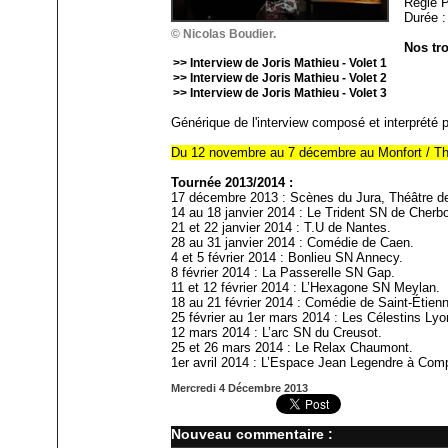
Régie P
Durée :
© Nicolas Boudier.
Nos tr
>> Interview de Joris Mathieu - Volet 1
>> Interview de Joris Mathieu - Volet 2
>> Interview de Joris Mathieu - Volet 3
Générique de l'interview composé et interprété p
Du 12 novembre au 7 décembre au Monfort / Théâ
Tournée 2013/2014 :
17 décembre 2013 : Scènes du Jura, Théâtre d
14 au 18 janvier 2014 : Le Trident SN de Cherb
21 et 22 janvier 2014 : T.U de Nantes.
28 au 31 janvier 2014 : Comédie de Caen.
4 et 5 février 2014 : Bonlieu SN Annecy.
8 février 2014 : La Passerelle SN Gap.
11 et 12 février 2014 : L’Hexagone SN Meylan.
18 au 21 février 2014 : Comédie de Saint-Étien
25 février au 1er mars 2014 : Les Célestins Lyo
12 mars 2014 : L’arc SN du Creusot.
25 et 26 mars 2014 : Le Relax Chaumont.
1er avril 2014 : L’Espace Jean Legendre à Com
Mercredi 4 Décembre 2013
Nouveau commentaire :