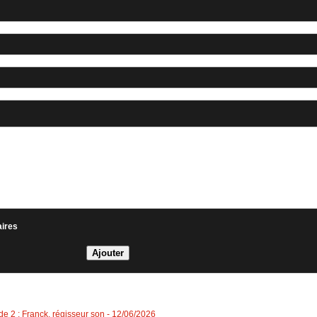
aires
de 2 : Franck, régisseur son
- 12/06/2026