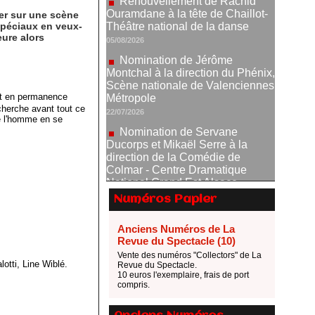
ler sur une scène
Nomination de Jérôme
spéciaux en veux-
Montchal à la direction du Phénix,
eure alors
Scène nationale de Valenciennes
Métropole
22/07/2026
Nomination de Servane
sont en permanence
Ducorps et Mikaël Serre à la
cherche avant tout ce
direction de la Comédie de
de l'homme en se
Colmar - Centre Dramatique
National Grand Est Alsace
07/07/2026
Thomas Jolly et Laëtitia
Guédon nommés à la direction du
TNP
Numéros Papier
02/07/2026
Anciens Numéros de La
Fonds SACD Théâtre : les
Revue du Spectacle (10)
lauréats 2026
Vente des numéros "Collectors" de La
23/06/2026
otti, Line Wiblé.
Revue du Spectacle.
10 euros l'exemplaire, frais de port
Dispositif ARTCENA Écrire
compris.
pour le cirque, les lauréats 2026 !
20/06/2026