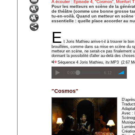
À écouter : Épisode 4, "Cosmos", Monfort 
Pour les metteurs en scène de la générati
de théâtre (comme une bonne grosse tart
tu-en-voilà. Quand un metteur en scène t
essentielle : quelle place accorder au 
E
t Joris Mathieu arrive-t-il à trouver le b
brouillées, comme dans sa mise en scène du spec
metteur en scène, ne serait-ce pas finalement u
donnant la possibilité d'aller au-delà des choses
Séquence 4 Joris Mathieu, itv.MP3
(2.67 M
0:00
6:12
"Cosmos"
D’aprè
Traduct
Adaptat
Avec : 
Scénogr
Musique
Lumière
Créatio