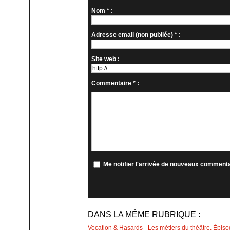
Nom * :
Adresse email (non publiée) * :
Site web :
Commentaire * :
Me notifier l'arrivée de nouveaux comment
DANS LA MÊME RUBRIQUE :
Vocation & Hasards - Les métiers du théâtre. Épiso