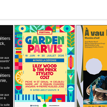
étiers
ck,
sse aux
Hasards"
 la suite
étiers
nie,
sse aux
ion &
 la suite