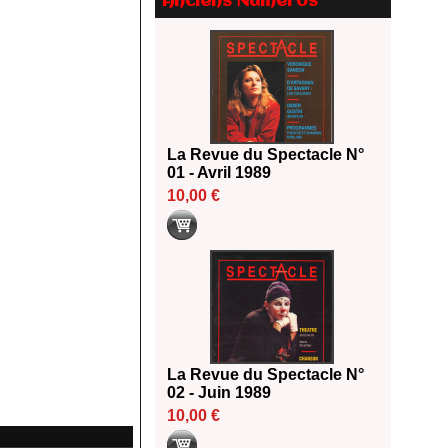
Anciens Numéros
Le palmarès des prix SACD
2026
18/06/2026
Les 10 lauréats du Fonds
Grandes Formes Théâtre 2026
SACD
13/06/2026
La Revue du Spectacle N°
Nomination de Nathalie
01 - Avril 1989
Garraud et Olivier Saccomano à
10,00 €
la direction du Théâtre de
Gennevilliers - CDN
13/06/2026
Dispositif SACD Auteurs
d'espaces : les lauréats 2026
18/03/2026
La Revue du Spectacle N°
02 - Juin 1989
10,00 €