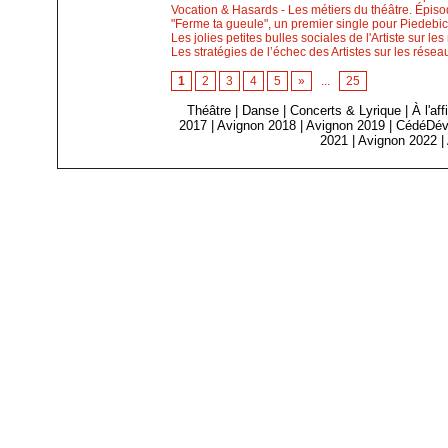
Vocation & Hasards - Les métiers du théâtre. Épiso
"Ferme ta gueule", un premier single pour Piedebi
Les jolies petites bulles sociales de l'Artiste sur le
Les stratégies de l’échec des Artistes sur les résea
1
2
3
4
5
»
...
25
Théâtre
|
Danse
|
Concerts & Lyrique
|
À l'af
2017
|
Avignon 2018
|
Avignon 2019
|
CédéDév
2021
|
Avignon 2022
|