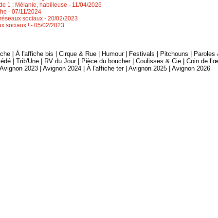
de 1 : Mélanie, habilleuse
- 11/04/2026
che
- 07/11/2024
s réseaux sociaux
- 20/02/2023
ux sociaux !
- 05/02/2023
fiche
|
À l'affiche bis
|
Cirque & Rue
|
Humour
|
Festivals
|
Pitchouns
|
Paroles
édé
|
Trib'Une
|
RV du Jour
|
Pièce du boucher
|
Coulisses & Cie
|
Coin de l’œ
Avignon 2023
|
Avignon 2024
|
À l'affiche ter
|
Avignon 2025
|
Avignon 2026