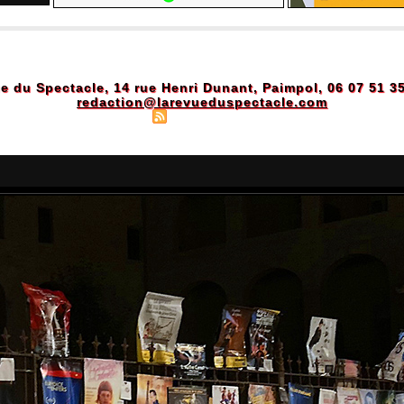
e du Spectacle, 14 rue Henri Dunant, Paimpol, 06 07 51 3
redaction@larevueduspectacle.com
Plan du site
|
Syndication
|
Powered by WM