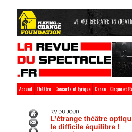
Accueil
Théâtre
Concerts et Lyrique
Danse
Cirque et R
Accueil
>
RV du Jour
RV DU JOUR
L’étrange théâtre optiqu
le difficile équilibre !