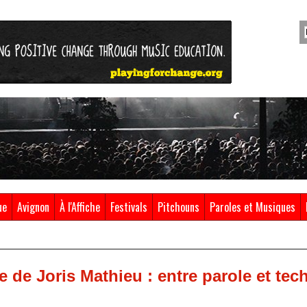
ue
Avignon
À l'Affiche
Festivals
Pitchouns
Paroles et Musiques
e de Joris Mathieu : entre parole et te