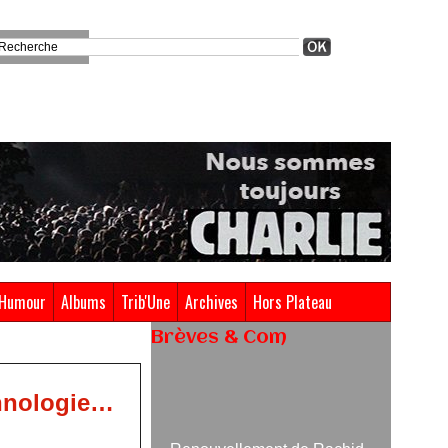
Humour
Albums
Trib'Une
Archives
Hors Plateau
Brèves & Com
Renouvellement de Rachid
chnologie…
Ouramdane à la tête de Chaillot-
Théâtre national de la danse
05/08/2026