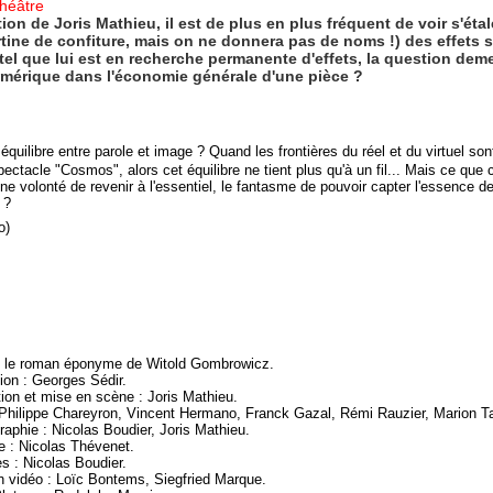
Théâtre
on de Joris Mathieu, il est de plus en plus fréquent de voir s'éta
ine de confiture, mais on ne donnera pas de noms !) des effets 
el que lui est en recherche permanente d'effets, la question dem
numérique dans l'économie générale d'une pièce ?
on équilibre entre parole et image ? Quand les frontières du réel et du virtuel 
tacle "Cosmos", alors cet équilibre ne tient plus qu'à un fil... Mais ce que 
ne volonté de revenir à l'essentiel, le fantasme de pouvoir capter l'essence 
 ?
o)
s le roman éponyme de Witold Gombrowicz.
ion : Georges Sédir.
ion et mise en scène : Joris Mathieu.
Philippe Chareyron, Vincent Hermano, Franck Gazal, Rémi Rauzier, Marion Tal
aphie : Nicolas Boudier, Joris Mathieu.
 : Nicolas Thévenet.
s : Nicolas Boudier.
n vidéo : Loïc Bontems, Siegfried Marque.