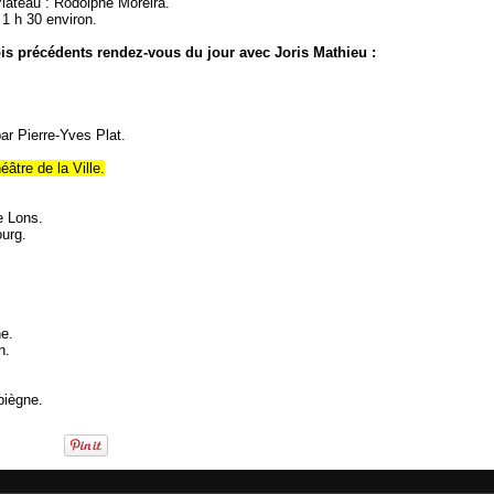
lateau : Rodolphe Moreira.
 1 h 30 environ.
ois précédents rendez-vous du jour avec Joris Mathieu :
ar Pierre-Yves Plat.
tre de la Ville.
e Lons.
ourg.
ne.
n.
piègne.