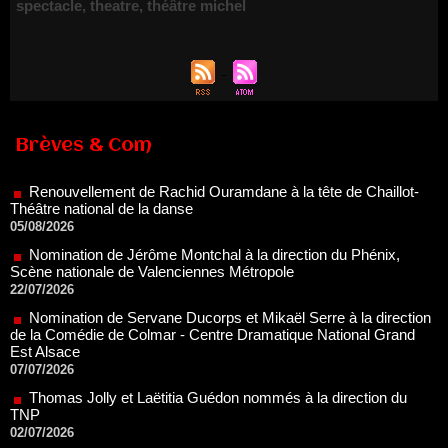
spectacle
,
theatre
,
théâtre michel
Brèves & Com
Renouvellement de Rachid Ouramdane à la tête de Chaillot-
Théâtre national de la danse
05/08/2026
Nomination de Jérôme Montchal à la direction du Phénix,
Scène nationale de Valenciennes Métropole
22/07/2026
Nomination de Servane Ducorps et Mikaël Serre à la direction
de la Comédie de Colmar - Centre Dramatique National Grand
Est Alsace
07/07/2026
Thomas Jolly et Laëtitia Guédon nommés à la direction du
TNP
02/07/2026
Fonds SACD Théâtre : les lauréats 2026
23/06/2026