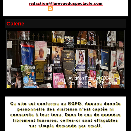
redaction@larevueduspectacle.com
|
|
Plan du site
Syndication
Powered by WM
Galerie
Avignon Festival 2024 - rue
des Lices © Gil Chauveau.
Ce site est conforme au RGPD. Aucune donnée
personnelle des visiteurs n'est captée ni
conservée à leur insu. Dans le cas de données
librement fournies, celles-ci sont effaçables
sur simple demande par email.