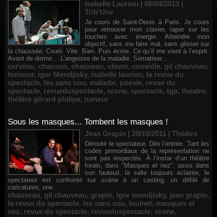
Isabelle Lauriou | 06/04/2013
|
Trib'Une
Je cours de Saint-Denis à Paris. Je cours
pour retrouver mon clavier, taper sur les
touches avec énergie. Atteindre mon
objectif, sans me faire mal, sans glisser sur
la chaussée. Courir. Vite. Bien. Puis écrire. Ce qu’il me vient à l’esprit.
Avant de dormir… L’angoisse de la maladie. Somatiser...
cerveau
,
chanson
,
chauveau
,
clown
,
comédie
,
gil chauveau
,
humour
,
igor Mendjisky
,
isabelle lauriou
,
la revue du
spectacle
,
les sans cou
,
maladie
,
poésie
,
revue du
spectacle
,
revueduspectacle
,
scene
,
spectacle
,
tgp
,
theatre
,
théâtre gérard philipe
,
tumeur
Sous les masques... Tombent les masques !
Jean Grapin | 29/10/2011
|
Théâtre
Dérouté le spectateur. Dès l’entrée. Tant les
codes primordiaux de la représentation ne
sont pas respectés. À l’instar d’un théâtre
forain, dans "Masques et nez", assis dans
son fauteuil, la salle toujours éclairée, le
spectateur est confronté sur scène à un casting, un défilé de
caricatures, une...
chauveau
,
gil chauveau
,
grapin
,
igor mendjisky
,
jean grapin
,
la revue du spectacle
,
les sans cou
,
louinet
,
masques et
nez
,
revue du spectacle
,
revueduspectacle
,
scene
,