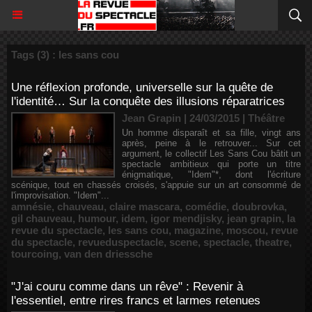
Tags (3) : les sans cou
Une réflexion profonde, universelle sur la quête de
l'identité… Sur la conquête des illusions réparatrices
Jean Grapin | 24/03/2015
|
Théâtre
Un homme disparaît et sa fille, vingt ans
après, peine à le retrouver... Sur cet
argument, le collectif Les Sans Cou bâtit un
spectacle ambitieux qui porte un titre
énigmatique, "Idem"*, dont l'écriture
scénique, tout en chassés croisés, s'appuie sur un art consommé de
l'improvisation. "Idem"...
amnésie
,
chauveau
,
claire mascara
,
comédie
,
doubrovka
,
gil chauveau
,
humour
,
idem
,
igor mendjisky
,
jean grapin
,
la
revue du spectacle
,
les sans cou
,
magazine
,
moscou
,
revue
du spectacle
,
revueduspectacle
,
scene
,
spectacle
,
theatre
,
tourcoing
,
van den driessche
"J'ai couru comme dans un rêve" : Revenir à
l'essentiel, entre rires francs et larmes retenues