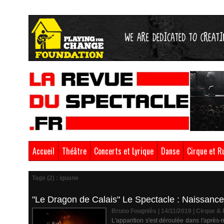
Accueil
Théâtre
Concerts et Lyrique
Danse
Cirque et R
Tags (2) : iguane
"Le Dragon de Calais" Le Spectacle : Naissance
Bruno Fougniès | 14/11/2019
|
Cirque &
L'apparition s'est déroulée dans l'après-