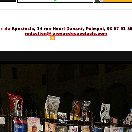
e du Spectacle, 14 rue Henri Dunant, Paimpol, 06 07 51 3
redaction@larevueduspectacle.com
Plan du site
|
Syndication
|
Powered by WM