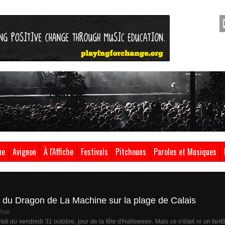
ue
Avignon
À l'Affiche
Festivals
Pitchouns
Paroles et Musiques
 du Dragon de La Machine sur la plage de Calais
 Rue
midi du vendredi 31 octobre, jour de la fête d'Halloween. Mais ce n'était ni un fant