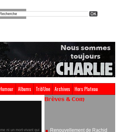
Humour
Albums
Trib'Une
Archives
Hors Plateau
Brèves & Com
Renouvellement de Rachid
Ouramdane à la tête de Chaillot-
Théâtre national de la danse
ôme ni un mort-vivant qui
05/08/2026