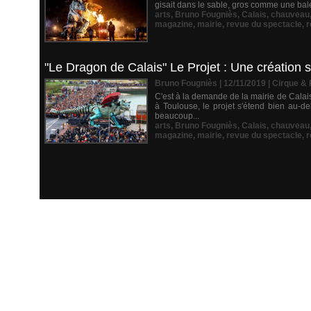
gisait dans le sable, gros comme une balei
arts
,
Bruno Fougniès
,
Calais
,
chauveau
magazine
,
mairie
,
revue du spectacle
,
r
"Le Dragon de Calais" Le Projet : Une création s
Bruno Fougniès | 12/11/2019
|
Cirque &
C'est à la demande de la mairie de Cala
à Toulouse, le projet s'étend bien au-de
beaucoup...
arts
,
Bruno Fougniès
,
Calais
,
chauveau
magazine
,
mairie
,
revue du spectacle
,
r