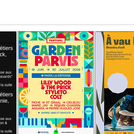
étiers
ck,
sse aux
Hasards"
 la suite
étiers
nie,
sse aux
ion &
 la suite