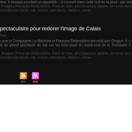
ne. Il évoque pourtant un squelette - si courant dans cette nuit de la peur - par cert
,
Dragon
,
François Delarozière
,
front de mer
,
gil chauveau
,
iguane
,
la revue du 
evueduspectacle
,
rue
,
scene
,
spectacle
,
theatre
,
varan
pectaculaire pour redorer l'image de Calais
 Rue
is que la Compagnie La Machine et François Delarozière ont créé son Dragon. À C
là du grand spectacle de rue sur les trois jours du week-end de la Toussaint. Il 
,
Dragon
,
François Delarozière
,
front de mer
,
gil chauveau
,
iguane
,
la revue du 
evueduspectacle
,
rue
,
scene
,
spectacle
,
theatre
,
varan