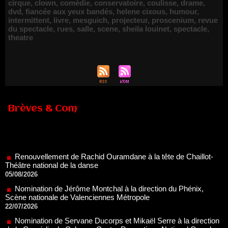
cirque
,
clown
,
comédie
,
conservatoire
,
coulisse
,
drame
,
dvd
,
fiancée aux yeux bandés
,
helene cixous
,
humour
,
intermittent
,
livre
,
mesguich
,
projecteur
,
proscenium
,
revue
du spectacle
,
rues
,
salle
,
scene
,
sheila louinet
,
spectacle
,
theatre
Brèves & Com
Renouvellement de Rachid Ouramdane à la tête de Chaillot-
Théâtre national de la danse
05/08/2026
Nomination de Jérôme Montchal à la direction du Phénix,
Scène nationale de Valenciennes Métropole
22/07/2026
Nomination de Servane Ducorps et Mikaël Serre à la direction
de la Comédie de Colmar - Centre Dramatique National Grand
Est Alsace
07/07/2026