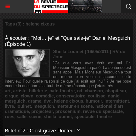
Tags (3) : helene cixous
À écouter : "Moi… je" et "Que sais-je" Daniel Mesguich
(Épisode 1)
Sheila Louinet | 16/05/2011
|
RV du
Jour
"Ce que vous avez écrit est nul !"*.
Monsieur Mesguich a parlé. La sentence est
sans appel. Mais Monsieur Mesguich a tout
de même bien voulu m’accorder cette
interview. Pour quelle raison si ce que j’ai écrit est "nul" ? Je me pose
encore la question. J’ai tout de même répondu que j’étais très...
art
,
artiste
,
billeterie
,
cafe-theatre
,
cd
,
chanson
,
chapiteau
,
cirque
,
clown
,
comédie
,
conservatoire
,
coulisse
,
daniel
mesguich
,
drame
,
dvd
,
helene cixous
,
humour
,
intermittent
,
livre
,
louinet
,
mesguich
,
metteur en scene
,
national d’art
dramatique
,
projecteur
,
proscenium
,
revue du spectacle
,
rues
,
salle
,
scene
,
sheila louinet
,
spectacle
,
theatre
Billet n°2 : C’est grave Docteur ?