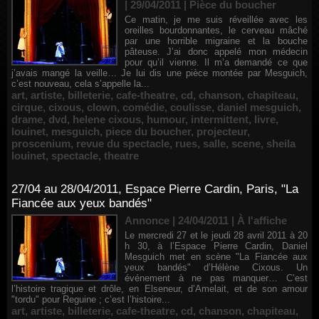
| 29/04/2011
|
Pièce du boucher
Ce matin, je me suis réveillée avec les
oreilles bourdonnantes, le cerveau mâché
par une horrible migraine et la bouche
pâteuse. J’ai donc appelé mon médecin
pour qu’il vienne. Il m’a demandé ce que
j’avais mangé la veille… Je lui dis une pièce montée par Mesguich,
c’est nouveau, cela s’appelle la...
art
,
artiste
,
billeterie
,
cafe-theatre
,
cd
,
chanson
,
chapiteau
,
cirque
,
cixous
,
clown
,
comédie
,
coulisse
,
daniel mesguich
,
drame
,
dvd
,
helene cixous
,
humour
,
intermittent
,
livre
,
louinet
,
mesguich
,
piece du boucher
,
projecteur
,
proscenium
,
revue du spectacle
,
rues
,
salle
,
scene
,
sheila
louinet
,
spectacle
,
theatre
27/04 au 28/04/2011, Espace Pierre Cardin, Paris, "La
Fiancée aux yeux bandés"
Annonce | 24/04/2011
|
À l'affiche
Le mercredi 27 et le jeudi 28 avril 2011 à 20
h 30, à l’Espace Pierre Cardin, Daniel
Mesguich met en scène "La Fiancée aux
yeux bandés" d’Hélène Cixous. Un
événement à ne pas manquer… C’est
l’histoire tragique et drôle, en Elseneur, d’Amelait, et de son amour
"tordu" pour Reguine ; c’est l’histoire...
art
,
artiste
,
billeterie
,
cafe-theatre
,
cd
,
chanson
,
chapiteau
,