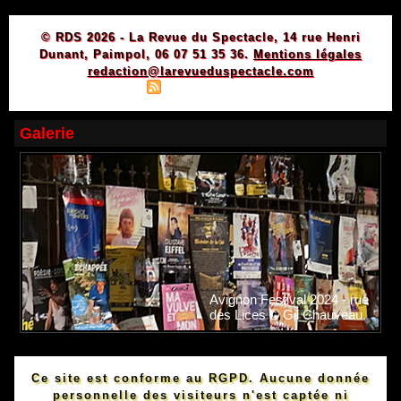
© RDS 2026 - La Revue du Spectacle, 14 rue Henri
Dunant, Paimpol, 06 07 51 35 36.
Mentions légales
redaction@larevueduspectacle.com
|
|
Plan du site
Syndication
Powered by WM
Galerie
Avignon Festival 2024 - rue
des Lices © Gil Chauveau.
Ce site est conforme au RGPD. Aucune donnée
personnelle des visiteurs n'est captée ni