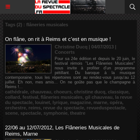
Tags (2) : flâneries musicales
On flâne, on rit à Reims et c’est en musique !
Christine Ducq | 04/07/2013
|
Concerts
Pour sa 24e édition et depuis le 20 juin, le
festival rémois "Les Flâneries Musicales"
nous invite à profiter d’un programme
pétillant. Du baroque à la musique
contemporaine, tous les répertoires sont au rendez-vous jusqu‘au 12
juillet. Eh non, mes amis... On ne goûte pas que le champagne à
Reims !...
cathédrale
,
chauveau
,
choeurs
,
christine ducq
,
classique
,
collard
,
festival
,
flâneries musicales
,
gil chauveau
,
la revue
du spectacle
,
louinet
,
lyrique
,
magazine
,
marne
,
opéra
,
orchestre
,
reims
,
revue du spectacle
,
revueduspectacle
,
scene
,
spectacle
,
symphonie
,
theatre
22/06 au 12/07/2012, Les Flâneries Musicales de
Reims, Marne