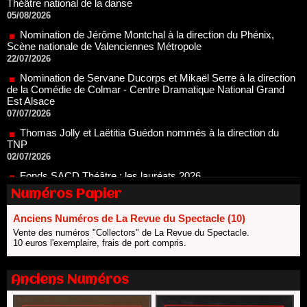
Nomination de Jérôme Montchal à la direction du Phénix,
Scène nationale de Valenciennes Métropole
22/07/2026
Nomination de Servane Ducorps et Mikaël Serre à la direction
de la Comédie de Colmar - Centre Dramatique National Grand
Est Alsace
07/07/2026
Thomas Jolly et Laëtitia Guédon nommés à la direction du
TNP
02/07/2026
Fonds SACD Théâtre : les lauréats 2026
23/06/2026
Dispositif ARTCENA Écrire pour le cirque, les lauréats 2026 !
Numéros Papier
20/06/2026
Le palmarès des prix SACD 2026
Anciens Numéros de La Revue du Spectacle (10)
18/06/2026
Vente des numéros "Collectors" de La Revue du Spectacle.
10 euros l'exemplaire, frais de port compris.
Les 10 lauréats du Fonds Grandes Formes Théâtre 2026
SACD
13/06/2026
Anciens Numéros
Nomination de Nathalie Garraud et Olivier Saccomano à la
direction du Théâtre de Gennevilliers - CDN