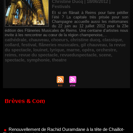
Christine Ducq | 18/06/2012
|
Festivals
Et si on flânait à Reims pour faire pétiller
l’été ? La capitale très prisée pour son
Champagne accueille aussi les mélomanes
du 22 juin au 12 juillet 2012 pour la 23e
édition des Flâneries Musicales de Reims. Une centaine d’artistes nous
invite à les rencontrer au cœur de la région champenoise,...
cathédrale
,
chauveau
,
choeurs
,
christine ducq
,
classique
,
collard
,
festival
,
flâneries musicales
,
gil chauveau
,
la revue
du spectacle
,
louinet
,
lyrique
,
marne
,
opéra
,
orchestre
,
reims
,
revue du spectacle
,
revueduspectacle
,
scene
,
spectacle
,
symphonie
,
theatre
Brèves & Com
Renouvellement de Rachid Ouramdane à la tête de Chaillot-
Théâtre national de la danse
05/08/2026