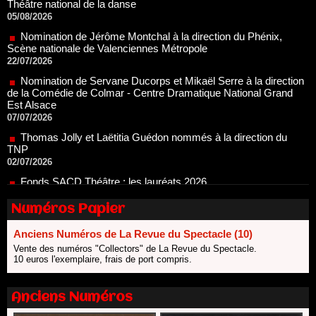
Nomination de Jérôme Montchal à la direction du Phénix,
Scène nationale de Valenciennes Métropole
22/07/2026
Nomination de Servane Ducorps et Mikaël Serre à la direction
de la Comédie de Colmar - Centre Dramatique National Grand
Est Alsace
07/07/2026
Thomas Jolly et Laëtitia Guédon nommés à la direction du
TNP
02/07/2026
Fonds SACD Théâtre : les lauréats 2026
23/06/2026
Dispositif ARTCENA Écrire pour le cirque, les lauréats 2026 !
20/06/2026
Numéros Papier
Le palmarès des prix SACD 2026
18/06/2026
Anciens Numéros de La Revue du Spectacle (10)
Vente des numéros "Collectors" de La Revue du Spectacle.
Les 10 lauréats du Fonds Grandes Formes Théâtre 2026
10 euros l'exemplaire, frais de port compris.
SACD
13/06/2026
Nomination de Nathalie Garraud et Olivier Saccomano à la
Anciens Numéros
direction du Théâtre de Gennevilliers - CDN