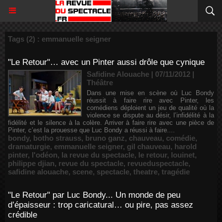
Tags (2) : emmanuelle seigner
"Le Retour"… avec un Pinter aussi drôle que cynique
Safidine Alouache | 07/11/2012
|
Théâtre
Dans une mise en scène où Luc Bondy
réussit à faire rire avec Pinter, les
comédiens déploient un jeu de qualité où la
violence se dispute au désir, l’infidélité à la
fidélité et le silence à la colère. Arriver à faire rire avec une pièce de
Pinter, c’est la prouesse que Luc Bondy a réussi à faire....
bondy
,
botho strauss
,
bruno ganz
,
chauveau
,
comédie
,
dramaturgie
,
emmanuelle seigner
,
gil chauveau
,
harold
pinter
,
l'odéon
,
la revue du spectacle
,
le retour
,
louinet
,
philippe djian
,
revue du spectacle
,
revueduspectacle
,
safidine alouache
,
scene
,
spectacle
,
theatre
,
tragédie
"Le Retour" par Luc Bondy... Un monde de peu
d’épaisseur : trop caricatural… ou pire, pas assez
crédible