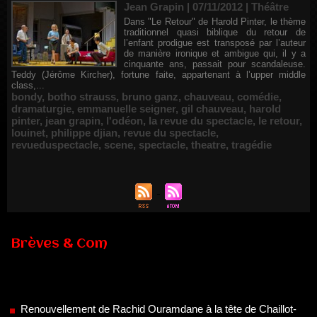
Jean Grapin | 07/11/2012
|
Théâtre
Dans "Le Retour" de Harold Pinter, le thème
traditionnel quasi biblique du retour de
l’enfant prodigue est transposé par l’auteur
de manière ironique et ambigue qui, il y a
cinquante ans, passait pour scandaleuse.
Teddy (Jérôme Kircher), fortune faite, appartenant à l’upper middle
class,...
bondy
,
botho strauss
,
bruno ganz
,
chauveau
,
comédie
,
dramaturgie
,
emmanuelle seigner
,
gil chauveau
,
harold
pinter
,
jean grapin
,
l'odéon
,
la revue du spectacle
,
le retour
,
louinet
,
philippe djian
,
revue du spectacle
,
revueduspectacle
,
scene
,
spectacle
,
theatre
,
tragédie
Brèves & Com
Renouvellement de Rachid Ouramdane à la tête de Chaillot-
Théâtre national de la danse
05/08/2026