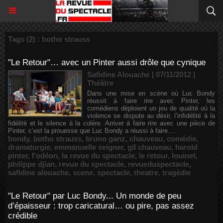
Tags (2) : botho strauss
"Le Retour"… avec un Pinter aussi drôle que cynique
Safidine Alouache | 07/11/2012
|
Théâtre
Dans une mise en scène où Luc Bondy
réussit à faire rire avec Pinter, les
comédiens déploient un jeu de qualité où la
violence se dispute au désir, l’infidélité à la
fidélité et le silence à la colère. Arriver à faire rire avec une pièce de
Pinter, c’est la prouesse que Luc Bondy a réussi à faire....
bondy
,
botho strauss
,
bruno ganz
,
chauveau
,
comédie
,
dramaturgie
,
emmanuelle seigner
,
gil chauveau
,
harold
pinter
,
l'odéon
,
la revue du spectacle
,
le retour
,
louinet
,
philippe djian
,
revue du spectacle
,
revueduspectacle
,
safidine alouache
,
scene
,
spectacle
,
theatre
,
tragédie
"Le Retour" par Luc Bondy... Un monde de peu
d’épaisseur : trop caricatural… ou pire, pas assez
crédible