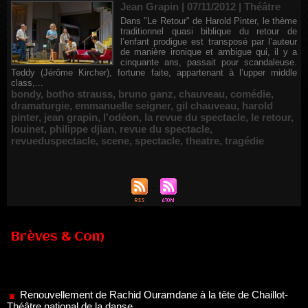
Jean Grapin | 07/11/2012
|
Théâtre
Dans "Le Retour" de Harold Pinter, le thème
traditionnel quasi biblique du retour de
l’enfant prodigue est transposé par l’auteur
de manière ironique et ambigue qui, il y a
cinquante ans, passait pour scandaleuse.
Teddy (Jérôme Kircher), fortune faite, appartenant à l’upper middle
class,...
bondy
,
botho strauss
,
bruno ganz
,
chauveau
,
comédie
,
dramaturgie
,
emmanuelle seigner
,
gil chauveau
,
harold
pinter
,
jean grapin
,
l'odéon
,
la revue du spectacle
,
le retour
,
louinet
,
philippe djian
,
revue du spectacle
,
revueduspectacle
,
scene
,
spectacle
,
theatre
,
tragédie
Brèves & Com
Renouvellement de Rachid Ouramdane à la tête de Chaillot-
Théâtre national de la danse
05/08/2026