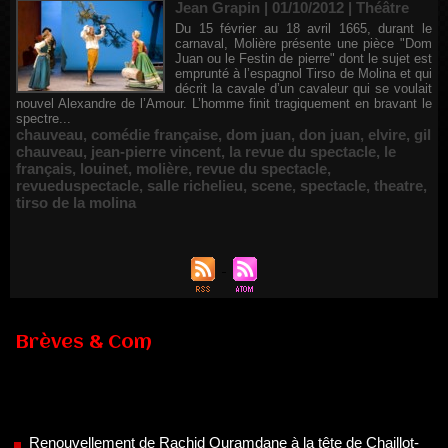
Jean Grapin | 01/10/2012
|
Théâtre
Du 15 février au 18 avril 1665, durant le
carnaval, Molière présente une pièce "Dom
Juan ou le Festin de pierre" dont le sujet est
emprunté à l’espagnol Tirso de Molina et qui
décrit la cavale d’un cavaleur qui se voulait
nouvel Alexandre de l’Amour. L’homme finit tragiquement en bravant le
spectre...
chauveau
,
comédie française
,
dom juan
,
don juan
,
elvire
,
gil
chauveau
,
jean-pierre vincent
,
la revue du spectacle
,
le
français
,
louinet
,
molière
,
revue du spectacle
,
revueduspectacle
,
salle richelieu
,
scene
,
spectacle
,
theatre
,
tirso de la molina
Brèves & Com
Renouvellement de Rachid Ouramdane à la tête de Chaillot-
Théâtre national de la danse
05/08/2026