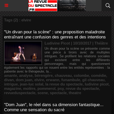
Tags (2) : elvire
"Un divan pour la scène" : une proposition maladroite
entraînant une confusion des genres et des intentions
Ludivine Picot | 10/10/2017
|
Théâtre
Un divan pour la scène se présente comme
une pièce à tiroirs avec de multiples
intrigues. Se profilent les relations sociales
qui existent entre les différents
personnages, mais qui questionnent
également les rapports qui se nouent entre les entités représentées : la
patiente avec le thérapeute, la...
amante
,
analyse
,
bérengère
,
chauveau
,
colombe
,
comédie
,
divan
,
dom juan
,
elvire
,
erwann
,
funambule
,
gil chauveau
,
intrigue
,
jean-luc solal
,
la revue du spectacle
,
ludivine picot
,
magazine
,
molère
,
pommerol
,
psy
,
revue du spectacle
,
revueduspectacle
,
scene
,
spectacle
,
theatre
"Dom Juan", le réel dans sa dimension fantastique...
Comme une sensation du sacré