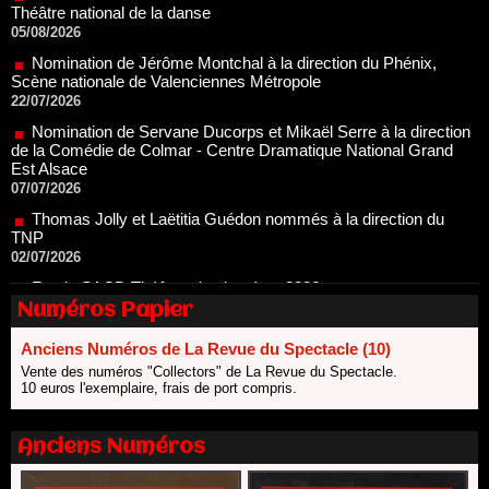
Nomination de Jérôme Montchal à la direction du Phénix,
Scène nationale de Valenciennes Métropole
22/07/2026
Nomination de Servane Ducorps et Mikaël Serre à la direction
de la Comédie de Colmar - Centre Dramatique National Grand
Est Alsace
07/07/2026
Thomas Jolly et Laëtitia Guédon nommés à la direction du
TNP
02/07/2026
Fonds SACD Théâtre : les lauréats 2026
23/06/2026
Dispositif ARTCENA Écrire pour le cirque, les lauréats 2026 !
Numéros Papier
20/06/2026
Le palmarès des prix SACD 2026
Anciens Numéros de La Revue du Spectacle (10)
18/06/2026
Vente des numéros "Collectors" de La Revue du Spectacle.
10 euros l'exemplaire, frais de port compris.
Les 10 lauréats du Fonds Grandes Formes Théâtre 2026
SACD
13/06/2026
Anciens Numéros
Nomination de Nathalie Garraud et Olivier Saccomano à la
direction du Théâtre de Gennevilliers - CDN