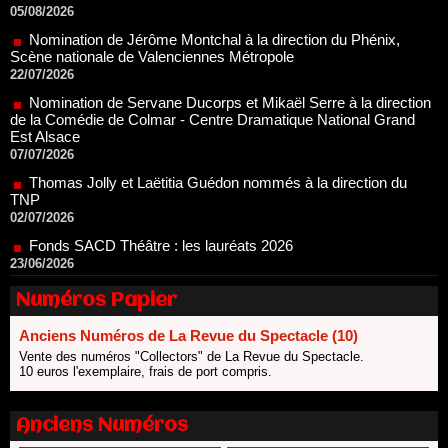
Scène nationale de Valenciennes Métropole
22/07/2026
Nomination de Servane Ducorps et Mikaël Serre à la direction
de la Comédie de Colmar - Centre Dramatique National Grand
Est Alsace
07/07/2026
Thomas Jolly et Laëtitia Guédon nommés à la direction du
TNP
02/07/2026
Fonds SACD Théâtre : les lauréats 2026
23/06/2026
Dispositif ARTCENA Écrire pour le cirque, les lauréats 2026 !
20/06/2026
Le palmarès des prix SACD 2026
Numéros Papier
18/06/2026
Anciens Numéros de La Revue du Spectacle (10)
Les 10 lauréats du Fonds Grandes Formes Théâtre 2026
SACD
Vente des numéros "Collectors" de La Revue du Spectacle.
13/06/2026
10 euros l'exemplaire, frais de port compris.
Nomination de Nathalie Garraud et Olivier Saccomano à la
direction du Théâtre de Gennevilliers - CDN
Anciens Numéros
13/06/2026