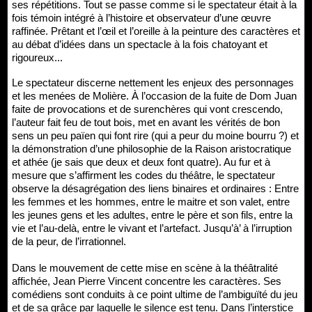
ses répétitions. Tout se passe comme si le spectateur était à la
fois témoin intégré à l’histoire et observateur d’une œuvre
raffinée. Prêtant et l’œil et l’oreille à la peinture des caractères et
au débat d’idées dans un spectacle à la fois chatoyant et
rigoureux...
Le spectateur discerne nettement les enjeux des personnages
et les menées de Molière. À l’occasion de la fuite de Dom Juan
faite de provocations et de surenchères qui vont crescendo,
l’auteur fait feu de tout bois, met en avant les vérités de bon
sens un peu païen qui font rire (qui a peur du moine bourru ?) et
la démonstration d’une philosophie de la Raison aristocratique
et athée (je sais que deux et deux font quatre). Au fur et à
mesure que s’affirment les codes du théâtre, le spectateur
observe la désagrégation des liens binaires et ordinaires : Entre
les femmes et les hommes, entre le maitre et son valet, entre
les jeunes gens et les adultes, entre le père et son fils, entre la
vie et l’au-delà, entre le vivant et l’artefact. Jusqu’à’ à l’irruption
de la peur, de l’irrationnel.
Dans le mouvement de cette mise en scène à la théâtralité
affichée, Jean Pierre Vincent concentre les caractères. Ses
comédiens sont conduits à ce point ultime de l’ambiguïté du jeu
et de sa grâce par laquelle le silence est tenu. Dans l’interstice