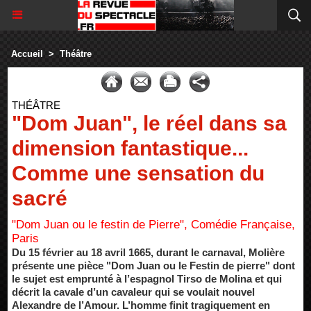
Accueil
>
Théâtre
THÉÂTRE
"Dom Juan", le réel dans sa
dimension fantastique...
Comme une sensation du
sacré
"Dom Juan ou le festin de Pierre", Comédie Française,
Paris
Du 15 février au 18 avril 1665, durant le carnaval, Molière
présente une pièce "Dom Juan ou le Festin de pierre" dont
le sujet est emprunté à l’espagnol Tirso de Molina et qui
décrit la cavale d’un cavaleur qui se voulait nouvel
Alexandre de l’Amour. L’homme finit tragiquement en