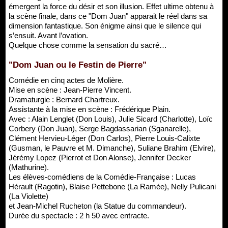
émergent la force du désir et son illusion. Effet ultime obtenu à
la scène finale, dans ce "Dom Juan" apparait le réel dans sa
dimension fantastique. Son énigme ainsi que le silence qui
s’ensuit. Avant l’ovation.
Quelque chose comme la sensation du sacré…
"Dom Juan ou le Festin de Pierre"
Comédie en cinq actes de Molière.
Mise en scène : Jean-Pierre Vincent.
Dramaturgie : Bernard Chartreux.
Assistante à la mise en scène : Frédérique Plain.
Avec : Alain Lenglet (Don Louis), Julie Sicard (Charlotte), Loïc
Corbery (Don Juan), Serge Bagdassarian (Sganarelle),
Clément Hervieu-Léger (Don Carlos), Pierre Louis-Calixte
(Gusman, le Pauvre et M. Dimanche), Suliane Brahim (Elvire),
Jérémy Lopez (Pierrot et Don Alonse), Jennifer Decker
(Mathurine).
Les élèves-comédiens de la Comédie-Française : Lucas
Hérault (Ragotin), Blaise Pettebone (La Ramée), Nelly Pulicani
(La Violette)
et Jean-Michel Rucheton (la Statue du commandeur).
Durée du spectacle : 2 h 50 avec entracte.