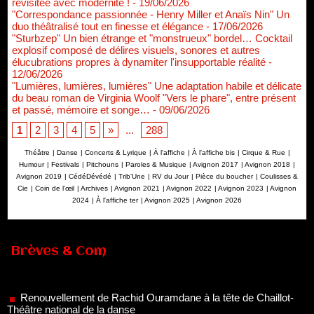
revisitée avec modernité !
- 19/06/2026
"Correspondance passionnée - Henry Miller et Anaïs Nin" Un
duo théâtralisé tout en finesse et élégance
- 17/06/2026
"Sturbzep" Un bien étrange et "monstrueux" bordel… Cocktail
explosif composé de délires visuels, sonores et autres
élucubrations propres à dynamiter l'insupportable réalité
-
12/06/2026
"Lumières, lumières, lumières" Une adaptation habile et délicate
du beau roman de Virginia Woolf "Vers le phare", entre présent
et passé, mémoire et songe…
- 09/06/2026
1
2
3
4
5
»
...
288
Théâtre
|
Danse
|
Concerts & Lyrique
|
À l'affiche
|
À l'affiche bis
|
Cirque & Rue
|
Humour
|
Festivals
|
Pitchouns
|
Paroles & Musique
|
Avignon 2017
|
Avignon 2018
|
Avignon 2019
|
CédéDévédé
|
Trib'Une
|
RV du Jour
|
Pièce du boucher
|
Coulisses &
Cie
|
Coin de l’œil
|
Archives
|
Avignon 2021
|
Avignon 2022
|
Avignon 2023
|
Avignon
2024
|
À l'affiche ter
|
Avignon 2025
|
Avignon 2026
Brèves & Com
Renouvellement de Rachid Ouramdane à la tête de Chaillot-
Théâtre national de la danse
05/08/2026
Nomination de Jérôme Montchal à la direction du Phénix,