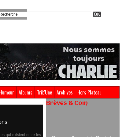
Humour
Albums
Trib'Une
Archives
Hors Plateau
Brèves & Com
Renouvellement de Rachid
ons
Ouramdane à la tête de Chaillot-
Théâtre national de la danse
es qui existent entre les
05/08/2026