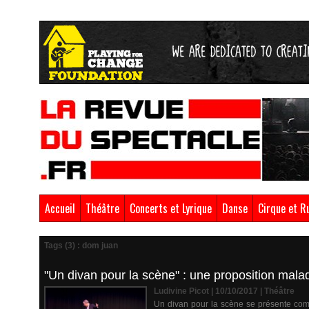
Accueil
Théâtre
Concerts et Lyrique
Danse
Cirque et R
Tags (3) : dom juan
"Un divan pour la scène" : une proposition malad
Ludivine Picot | 10/10/2017
|
Théâtre
Un divan pour la scène se présente comme 