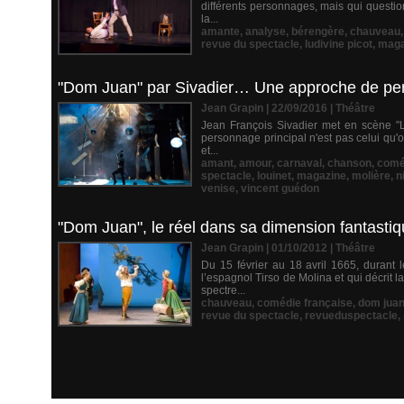
différents personnages, mais qui questio
la...
amante
,
analyse
,
bérengère
,
chauveau
revue du spectacle
,
ludivine picot
,
maga
"Dom Juan" par Sivadier… Une approche de perf
Jean Grapin | 22/09/2016
|
Théâtre
Jean François Sivadier met en scène "L
personnage principal n'est pas celui qu'
et...
amant
,
amour
,
carnaval
,
chanson
,
comé
spectacle
,
louinet
,
magazine
,
molière
,
n
venise
,
vincent guédon
"Dom Juan", le réel dans sa dimension fantasti
Jean Grapin | 01/10/2012
|
Théâtre
Du 15 février au 18 avril 1665, durant 
l’espagnol Tirso de Molina et qui décrit 
spectre...
chauveau
,
comédie française
,
dom jua
revue du spectacle
,
revueduspectacle
,