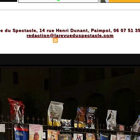
e du Spectacle, 14 rue Henri Dunant, Paimpol, 06 07 51 3
redaction@larevueduspectacle.com
Plan du site
|
Syndication
|
Powered by WM