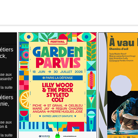
étiers
ck,
sse aux
Hasards"
 la suite
étiers
nie,
sse aux
ion &
 la suite