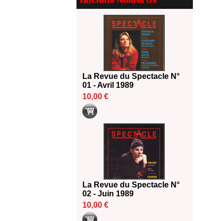
Anciens Numéros
Le palmarès des prix SACD
2026
18/06/2026
Les 10 lauréats du Fonds
Grandes Formes Théâtre 2026
SACD
13/06/2026
La Revue du Spectacle N°
Nomination de Nathalie
01 - Avril 1989
Garraud et Olivier Saccomano à
10,00 €
la direction du Théâtre de
Gennevilliers - CDN
13/06/2026
Dispositif SACD Auteurs
d'espaces : les lauréats 2026
18/03/2026
La Revue du Spectacle N°
02 - Juin 1989
10,00 €