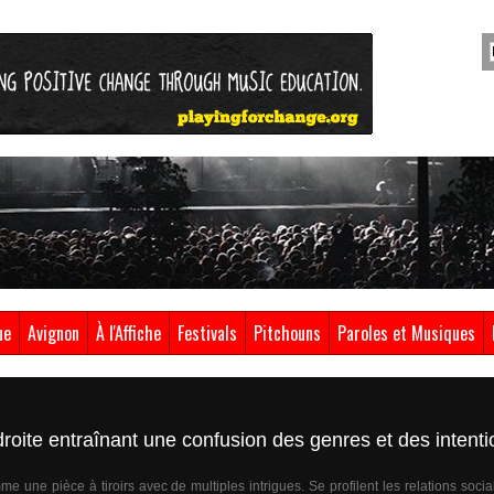
ue
Avignon
À l'Affiche
Festivals
Pitchouns
Paroles et Musiques
roite entraînant une confusion des genres et des intenti
une pièce à tiroirs avec de multiples intrigues. Se profilent les relations social