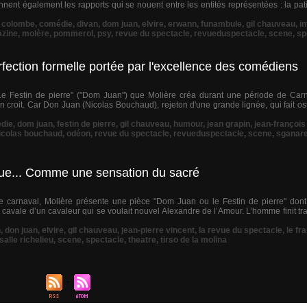
nnent également les rapports qui se nouent entre les entités représentées : la pat
,
colombe
,
comédie
,
divan
,
dom juan
,
elvire
,
erwann
,
funambule
,
gil chauveau
,
in
zine
,
molère
,
pommerol
,
psy
,
revue du spectacle
,
revueduspectacle
,
scene
,
sp
ection formelle portée par l'excellence des comédiens
e Festin de pierre" ("Dom Juan") que Molière créa durant une période de Carna
on croit. Car Don Juan (Nicolas Bouchaud), rejeton d'une grande lignée, qui fait 
die
,
dom juan
,
festin de pierre
,
gil chauveau
,
humour
,
jean grapin
,
jean-françois
icolas bouchaud
,
odéon
,
revue du spectacle
,
revueduspectacle
,
scene
,
sganare
que... Comme une sensation du sacré
le carnaval, Molière présente une pièce "Dom Juan ou le Festin de pierre" dont
la cavale d’un cavaleur qui se voulait nouvel Alexandre de l’Amour. L’homme finit t
n
,
don juan
,
elvire
,
gil chauveau
,
jean-pierre vincent
,
la revue du spectacle
,
le fr
salle richelieu
,
scene
,
spectacle
,
theatre
,
tirso de la molina