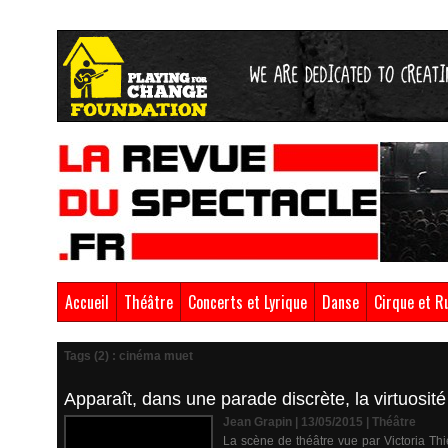
Accueil
Théâtre
Concerts et Lyrique
Danse
Cirque et R
Tags (2) : cinéma muet
Apparaît, dans une parade discrète, la virtuosit
Jean Grapin | 13/05/2015
|
Théâtre
La scène de théâtre vue par Victoria Th