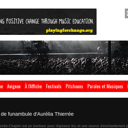
ue
Avignon
À l'Affiche
Festivals
Pitchouns
Paroles et Musiques
é de funambule d'Aurélia Thierrée
ierrée-Chaplin est un bonheur pour régisseur fou et une source d'enchantement po