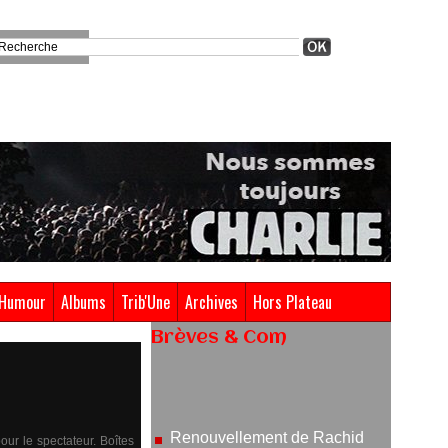
Humour
Albums
Trib'Une
Archives
Hors Plateau
Brèves & Com
Renouvellement de Rachid
Ouramdane à la tête de Chaillot-
Théâtre national de la danse
05/08/2026
ur le spectateur. Boîtes