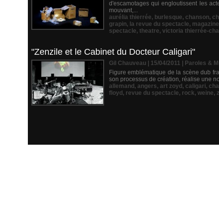
d'escamotages qui engloutissent les act
mouvant,...
aurélia thierrée
,
burlesque
,
chanson
,
ch
grapin
,
la revue du spectacle
,
magazine
spectacle
,
theatre
,
victoria thierrée-cha
"Zenzile et le Cabinet du Docteur Caligari"
Gil Chauveau | 15/04/2011
|
Paroles & M
Figure emblématique de la scène dub fran
son processus de création, réalise une nou
allemand
,
angers
,
art zoyd
,
caligari
,
cha
floyd
,
revue du spectacle
,
rock
,
weine
,