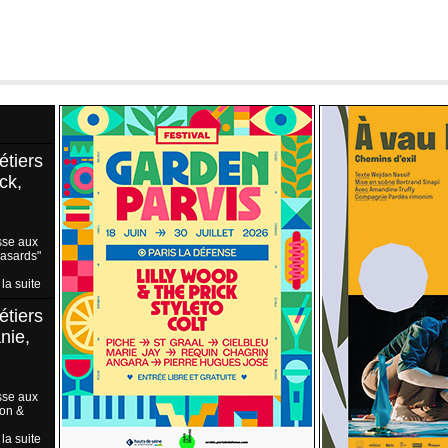
étiers
ck,
sse aux
Hasards"
 la suite
étiers
nie,
sse aux
ion &
 la suite