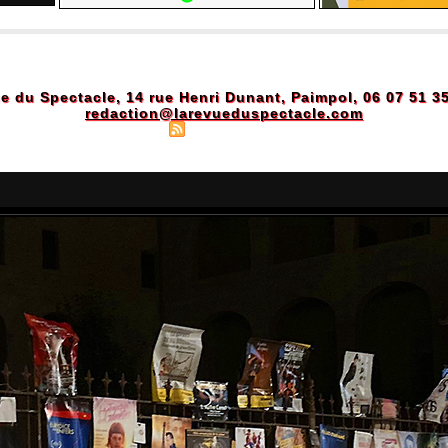
e du Spectacle, 14 rue Henri Dunant, Paimpol, 06 07 51 3
redaction@larevueduspectacle.com
Plan du site
|
Syndication
|
Powered by WM