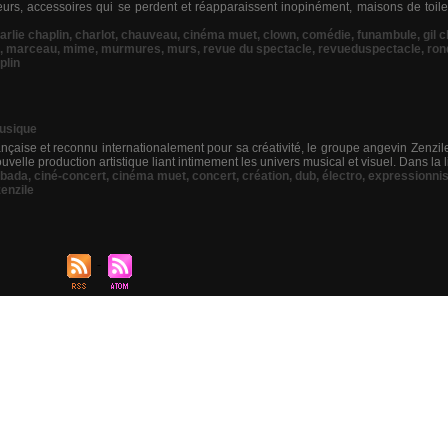
eurs, accessoires qui se perdent et réapparaissent inopinément, maisons de toile
arlie chaplin
,
charlot
,
chauveau
,
cinéma muet
,
clown
,
comédie
,
funambule
,
gil 
,
marceau
,
mime
,
murmures
,
murs
,
revue du spectacle
,
revueduspectacle
,
ron
plin
usique
çaise et reconnu internationalement pour sa créativité, le groupe angevin Zenzile,
velle production artistique liant intimement les univers musical et visuel. Dans la l
bada
,
ciné-concert
,
cinéma muet
,
concert
,
création
,
dub
,
électro
,
expressionni
zenzile