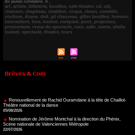
dix jeunes comédiens. À...
art
,
artiste
,
billeterie
,
bouillon
,
cafe-theatre
,
cd
,
cdr
,
chanson
,
chapiteau
,
chatillon
,
cirque
,
clown
,
comédie
,
coulisse
,
drame
,
dvd
,
gil chauveau
,
gilles bouillon
,
humour
,
intermittent
,
livre
,
louinet
,
melquiot
,
picot
,
projecteur
,
proscenium
,
revue du spectacle
,
rues
,
salle
,
scene
,
sheila
louinet
,
spectacle
,
theatre
,
tours
Brèves & Com
Renouvellement de Rachid Ouramdane à la tête de Chaillot-
Théâtre national de la danse
05/08/2026
Nomination de Jérôme Montchal à la direction du Phénix,
Scène nationale de Valenciennes Métropole
22/07/2026
Nomination de Servane Ducorps et Mikaël Serre à la direction
de la Comédie de Colmar - Centre Dramatique National Grand