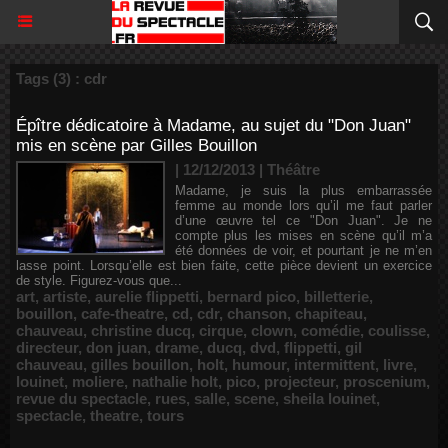
Tags (3) : cdr
Épître dédicatoire à Madame, au sujet du "Don Juan"
mis en scène par Gilles Bouillon
| 12/12/2013
|
Théâtre
Madame, je suis la plus embarrassée
femme au monde lors qu’il me faut parler
d’une œuvre tel ce "Don Juan". Je ne
compte plus les mises en scène qu’il m’a
été données de voir, et pourtant je ne m’en
lasse point. Lorsqu’elle est bien faite, cette pièce devient un exercice
de style. Figurez-vous que...
art
,
artiste
,
aurelie flippetti
,
bernard pico
,
billetterie
,
bouillon
,
cafe-theatre
,
cd
,
cdr
,
chanson
,
chapiteau
,
chauveau
,
christine ducq
,
cirque
,
clown
,
comédie
,
coulisse
,
directeur
,
don juan
,
drame
,
ducq
,
dvd
,
flippetti
,
gil
chauveau
,
gilles bouillon
,
holt
,
humour
,
intermittent
,
livre
,
louinet
,
moliere
,
nathalie holt
,
pico
,
projecteur
,
proscenium
,
revue du spectacle
,
rues
,
salle
,
scene
,
sheila louinet
,
spectacle
,
theatre
,
tours