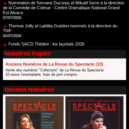
Est Alsace
07/07/2026
Thomas Jolly et Laëtitia Guédon nommés à la direction du
TNP
02/07/2026
Fonds SACD Théâtre : les lauréats 2026
23/06/2026
Dispositif ARTCENA Écrire pour le cirque, les lauréats 2026 !
20/06/2026
Numéros Papier
Le palmarès des prix SACD 2026
Anciens Numéros de La Revue du Spectacle (10)
18/06/2026
Vente des numéros "Collectors" de La Revue du Spectacle.
Les 10 lauréats du Fonds Grandes Formes Théâtre 2026
10 euros l'exemplaire, frais de port compris.
SACD
13/06/2026
Anciens Numéros
Nomination de Nathalie Garraud et Olivier Saccomano à la
direction du Théâtre de Gennevilliers - CDN
13/06/2026
Dispositif SACD Auteurs d'espaces : les lauréats 2026
18/03/2026