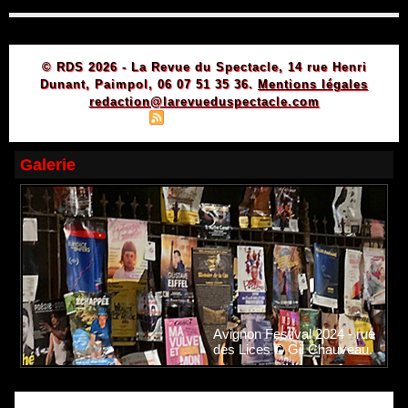
© RDS 2026 - La Revue du Spectacle, 14 rue Henri
Dunant, Paimpol, 06 07 51 35 36.
Mentions légales
redaction@larevueduspectacle.com
|
|
Plan du site
Syndication
Powered by WM
Galerie
Avignon Festival 2024 - rue
des Lices © Gil Chauveau.