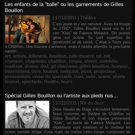
Les enfants de la "balle" ou les garnements de Gilles
Bouillon
| 17/12/2011
|
Théâtre
C’est jeune et c’est nerveux. Avec sa troupe
du JTRC*, Gilles Bouillon saisit sur le vif
ces "Kids" de Fabrice Melquiot. Dix jeunes
gens sur scène. Ils sont superbes de
générosité et de vérité. C’était à Tours puis
à Châtillon. Une tournée s’annonce, mais il faudra attendre la prochaine
saison…...
art
,
artiste
,
billeterie
,
bouillon
,
cafe-theatre
,
cd
,
cdr
,
chanson
,
chapiteau
,
chatillon
,
cirque
,
clown
,
comédie
,
coulisse
,
drame
,
dvd
,
gil chauveau
,
gilles bouillon
,
humour
,
intermittent
,
livre
,
louinet
,
melquiot
,
picot
,
projecteur
,
proscenium
,
revue du spectacle
,
rues
,
salle
,
scene
,
sheila
louinet
,
spectacle
,
theatre
,
tours
Spécial Gilles Bouillon ou l’artiste aux pieds nus…
| 17/12/2011
|
RV du Jour
Deux heures de filage s’écoulent lentement.
Nous sommes au théâtre de Châtillon où
Gilles Bouillon et son équipe présentent
"Kids", un texte de Fabrice Melquiot. Les
répétitions sont intenses et le metteur en
scène semble diriger d’une main de maître cette troupe composée de