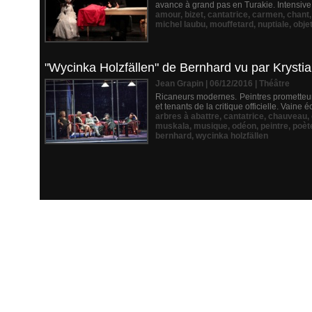
avance à grand pas en Turakie. Intensive 
amour
,
bizet
,
cantatrice
,
carmen
,
chant
michel laubu
,
mouffetard
,
nuptiale
,
obje
"Wycinka Holzfällen" de Bernhard vu par Krystian 
Jean Grapin | 06/12/2016
|
Théâtre
Ricaneurs modernes. Peintres prometteurs 
et tenants de la critique officielle. Vain
arbres à abattre
,
cantatrice
,
chauveau
,
muskala
,
musique
,
odéon
,
peintre
,
poèt
bernhard
,
wycinka holzfällen