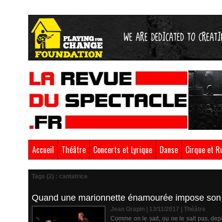
Accueil
Théâtre
Concerts et Lyrique
Danse
Cirque et R
Tags (2) : cantatrice
Quand une marionnette énamourée impose son in
Jean Grapin | 13/11/2017
|
Théâtre
Comme on le sait, ou ne le sait pas, dep