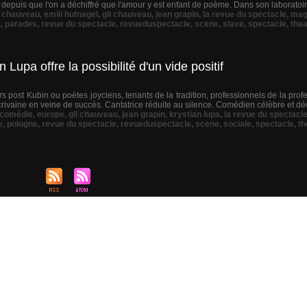
depuis que l'on a déchiffré que l'amour y est enfant de poème. Dans son laboratoire
,
chauveau
,
emili hufnagel
,
gil chauveau
,
jean grapin
,
la revue du spectacle
,
mag
t
,
parades
,
revue du spectacle
,
revueduspectacle
,
scene
,
slave
,
spectacle
,
thea
Lupa offre la possibilité d'un vide positif
post Kubin ou poètes joyciens, tenants de la tradition, professionnels de la profe
e écrivaine en veine de succès. Cantatrice réduite au silence. Comédien célèbre et dé
comédie
,
europe
,
gil chauveau
,
jean grapin
,
krystian lupa
,
la revue du spectacl
e
,
pologne
,
revue du spectacle
,
revueduspectacle
,
scene
,
sociale
,
spectacle
,
th