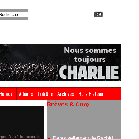
Humour
Albums
Trib'Une
Archives
Hors Plateau
Brèves & Com
Renouvellement de Rachid
Ouramdane à la tête de Chaillot-
Théâtre national de la danse
05/08/2026
rges Bizet*, la recherche