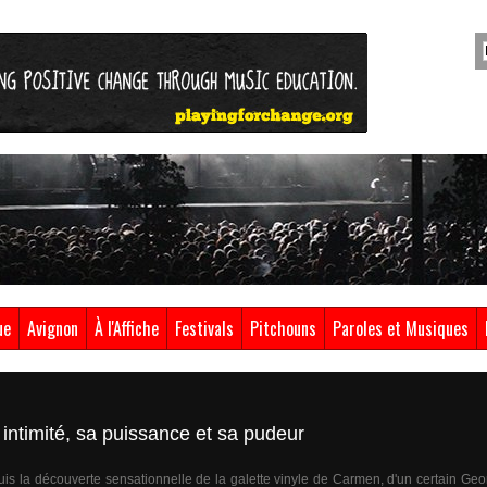
ue
Avignon
À l'Affiche
Festivals
Pitchouns
Paroles et Musiques
timité, sa puissance et sa pudeur
uis la découverte sensationnelle de la galette vinyle de Carmen, d'un certain Geo