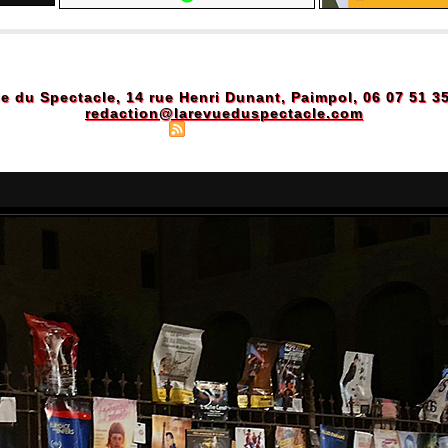
e du Spectacle, 14 rue Henri Dunant, Paimpol, 06 07 51 3
redaction@larevueduspectacle.com
Plan du site
|
Syndication
|
Powered by WM