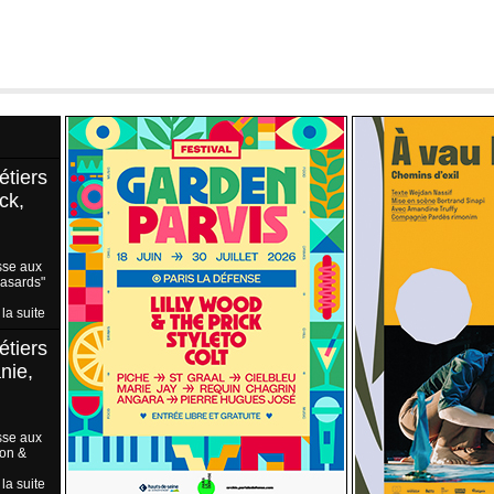
étiers
ck,
sse aux
Hasards"
 la suite
étiers
nie,
sse aux
ion &
 la suite