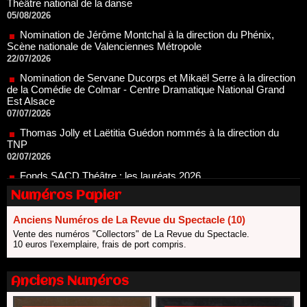
Nomination de Jérôme Montchal à la direction du Phénix,
Scène nationale de Valenciennes Métropole
22/07/2026
Nomination de Servane Ducorps et Mikaël Serre à la direction
de la Comédie de Colmar - Centre Dramatique National Grand
Est Alsace
07/07/2026
Thomas Jolly et Laëtitia Guédon nommés à la direction du
TNP
02/07/2026
Fonds SACD Théâtre : les lauréats 2026
23/06/2026
Dispositif ARTCENA Écrire pour le cirque, les lauréats 2026 !
20/06/2026
Numéros Papier
Le palmarès des prix SACD 2026
Anciens Numéros de La Revue du Spectacle (10)
18/06/2026
Vente des numéros "Collectors" de La Revue du Spectacle.
Les 10 lauréats du Fonds Grandes Formes Théâtre 2026
10 euros l'exemplaire, frais de port compris.
SACD
13/06/2026
Anciens Numéros
Nomination de Nathalie Garraud et Olivier Saccomano à la
direction du Théâtre de Gennevilliers - CDN