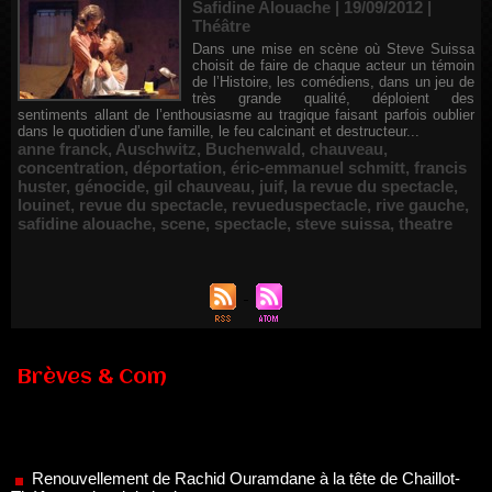
Safidine Alouache | 19/09/2012
|
Théâtre
Dans une mise en scène où Steve Suissa
choisit de faire de chaque acteur un témoin
de l’Histoire, les comédiens, dans un jeu de
très grande qualité, déploient des
sentiments allant de l’enthousiasme au tragique faisant parfois oublier
dans le quotidien d’une famille, le feu calcinant et destructeur...
anne franck
,
Auschwitz
,
Buchenwald
,
chauveau
,
concentration
,
déportation
,
éric-emmanuel schmitt
,
francis
huster
,
génocide
,
gil chauveau
,
juif
,
la revue du spectacle
,
louinet
,
revue du spectacle
,
revueduspectacle
,
rive gauche
,
safidine alouache
,
scene
,
spectacle
,
steve suissa
,
theatre
Brèves & Com
Renouvellement de Rachid Ouramdane à la tête de Chaillot-
Théâtre national de la danse
05/08/2026