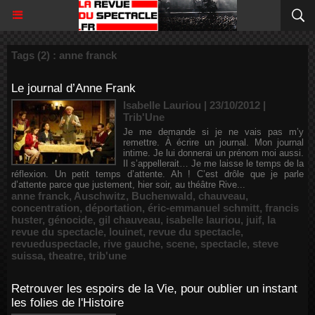
Tags (2) : anne franck
Le journal d’Anne Frank
Isabelle Lauriou | 23/10/2012
|
Trib'Une
Je me demande si je ne vais pas m’y
remettre. À écrire un journal. Mon journal
intime. Je lui donnerai un prénom moi aussi.
Il s’appellerait… Je me laisse le temps de la
réflexion. Un petit temps d’attente. Ah ! C’est drôle que je parle
d’attente parce que justement, hier soir, au théâtre Rive...
anne franck
,
Auschwitz
,
Buchenwald
,
chauveau
,
concentration
,
déportation
,
éric-emmanuel schmitt
,
francis
huster
,
génocide
,
gil chauveau
,
isabelle lauriou
,
juif
,
la
revue du spectacle
,
louinet
,
revue du spectacle
,
revueduspectacle
,
rive gauche
,
scene
,
spectacle
,
steve
suissa
,
theatre
,
trib'une
Retrouver les espoirs de la Vie, pour oublier un instant
les folies de l'Histoire